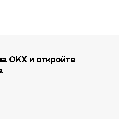
на OKX и откройте
а