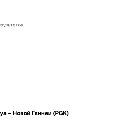
езультатов
уа – Новой Гвинеи (PGK)