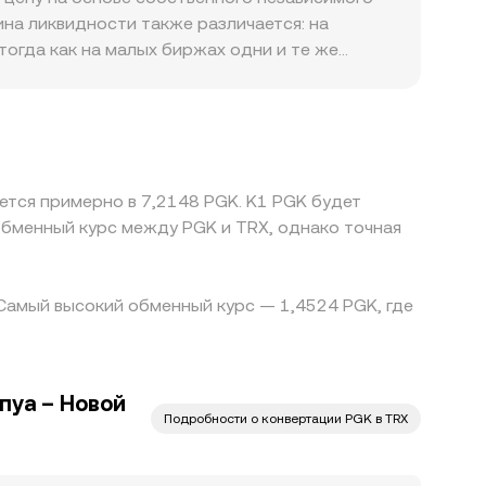
ина ликвидности также различается: на
огда как на малых биржах одни и те же
премии, связанные с листингами TRX,
ого, на многих рынках TRX котируется
и последующую конвертацию в PGK, то премия
 conversion rate. Арбитраж между биржами
ия в ликвидности поддерживают
ется примерно в 7,2148 PGK. K1 PGK будет
обменный курс между PGK и TRX, однако точная
. Самый высокий обменный курс — 1,4524 PGK, где
пуа – Новой
Подробности о конвертации PGK в TRX