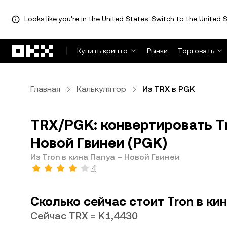
Looks like you're in the United States. Switch to the United S
Перейти к основному контенту
Купить крипто
Рынки
Торговать
Главная
Калькулятор
Из TRX в PGK
TRX/PGK: конвертировать Tr
Новой Гвинеи (PGK)
Из Tron в кина Папуа – Новой Гвинеи
4
Сколько сейчас стоит Tron в ки
Сейчас TRX = K1,4430