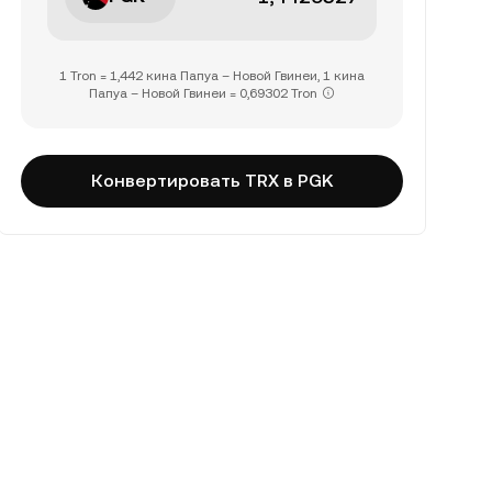
1 Tron = 1,442 кина Папуа – Новой Гвинеи, 1 кина
Папуа – Новой Гвинеи = 0,69302 Tron
Конвертировать TRX в PGK