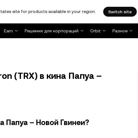
tates site for products available in your region.
Switch site
Earn
Решения для корпораций
Orbit
Разное
on (TRX) в кина Папуа –
на Папуа – Новой Гвинеи?