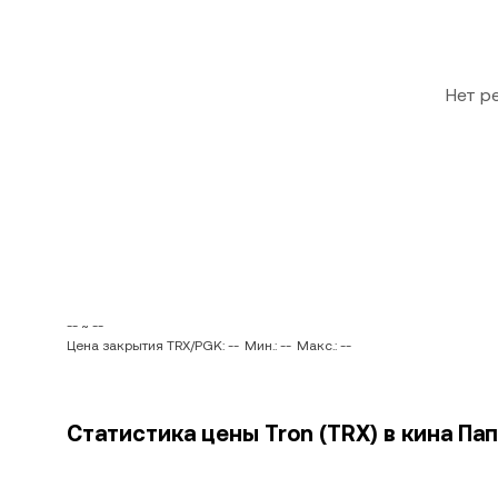
Нет р
-- ~ --
Цена закрытия TRX/PGK: --
Мин.: --
Макс.: --
Статистика цены Tron (TRX) в кина Пап