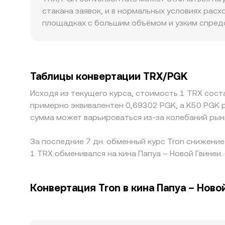
централизованных платформах через арбитра
стакана заявок, и в нормальных условиях рас
площадках с большим объёмом и узким спредо
объёмы сильнее сдвигают цену. В отдельных 
ограничениями для определённых категорий уч
преимущественно через связку с USDT; если 
или дисконт USDT к фиатным валютам, а такж
Таблицы конвертации TRX/PGK
стремится выровнять цены, но он не идеален:
Исходя из текущего курса, стоимость 1 TRX сост
кратковременные расхождения.
примерно эквивалентен 0,69302 PGK, а K50 PGK 
сумма может варьироваться из-за колебаний рын
За последние 7 дн. обменный курс Tron снижение
1 TRX обменивался на кина Папуа – Новой Гвинеи.
Конвертация Tron в кина Папуа – Ново