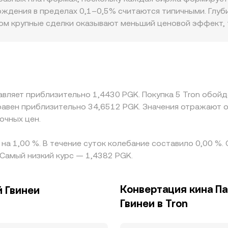
ж.
хождения в пределах 0,1–0,5% считаются типичными. Глуб
м крупные сделки оказывают меньший ценовой эффект, т
юрисдикциях возможны географические или регуляторные 
астников или доступностью ввода/вывода в PGK. Кроме т
финальная котировка TRX/PGK строится через TRX/USDT 
е спреды в парах с PGK, передаются в итоговый TRX/PGK
 задержки, комиссии, ограничения на переводы и различ
авляет приблизительно 1,4430 PGK. Покупка 5 Tron обойд
равен приблизительно 34,6512 PGK. Значения отражают 
очных цен.
 на 1,00 %. В течение суток колебание составило 0,00 %
 Самый низкий курс — 1,4382 PGK.
Конвертация кина Па
й Гвинеи
Гвинеи в Tron