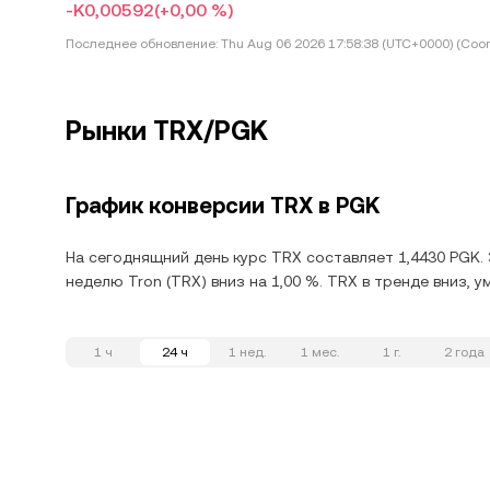
-K0,00592
(+0,00 %)
Последнее обновление:
Thu Aug 06 2026 17:58:38 (UTC+0000) (Coor
Рынки TRX/PGK
График конверсии TRX в PGK
На сегоднящний день курс TRX составляет 1,4430 PGK. 
неделю Tron (TRX) вниз на 1,00 %. TRX в тренде вниз, 
1 ч
24 ч
1 нед.
1 мес.
1 г.
2 года