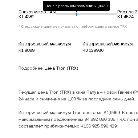
Цена в реальном времени: K1,4430
Снижение за 24 ч
Рост за 2
K1,4382
K1,4524
* Следующие данные показывают информацию о рынке
TRX
.
Исторический максимум
Исторический минимум
K1,9869
K0,029936
Подробнее:
Цена
Tron
(
TRX
)
Текущая цена
Tron
(
TRX
) в
кина Папуа – Новой Гвинеи
(
P
24 часа и
снижение
на
1,00 %
за последние семь дней.
Исторический максимум
Tron
составил
K1,9869
. В нас
максимальным предложением
94 892 886 385 TRX
, при
составляет приблизительно
K136 925 896 429
.