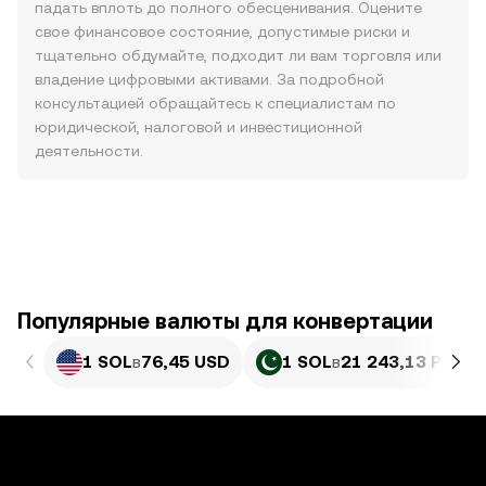
падать вплоть до полного обесценивания. Оцените
свое финансовое состояние, допустимые риски и
тщательно обдумайте, подходит ли вам торговля или
владение цифровыми активами. За подробной
консультацией обращайтесь к специалистам по
юридической, налоговой и инвестиционной
деятельности.
Популярные валюты для конвертации
1 SOL
в
76,45 USD
1 SOL
в
21 243,13 PKR