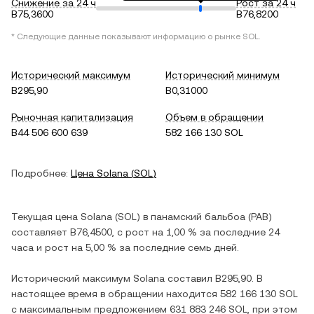
Снижение за 24 ч
Рост за 24 ч
B75,3600
B76,8200
* Следующие данные показывают информацию о рынке
SOL
.
Исторический максимум
Исторический минимум
B295,90
B0,31000
Рыночная капитализация
Объем в обращении
B44 506 600 639
582 166 130 SOL
Подробнее:
Цена
Solana
(
SOL
)
Текущая цена
Solana
(
SOL
) в
панамский бальбоа
(
PAB
)
составляет
B76,4500
, c
рост
на
1,00 %
за последние 24
часа и
рост
на
5,00 %
за последние семь дней.
Исторический максимум
Solana
составил
B295,90
. В
настоящее время в обращении находится
582 166 130 SOL
с максимальным предложением
631 883 246 SOL
, при этом