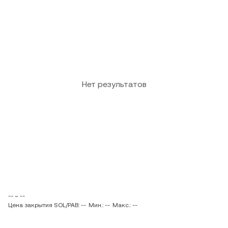
Нет результатов
-- ~ --
Цена закрытия SOL/PAB: --
Мин.: --
Макс.: --