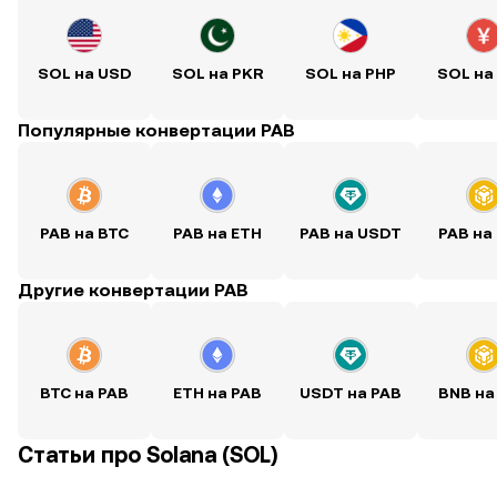
SOL на USD
SOL на PKR
SOL на PHP
SOL на
Популярные конвертации PAB
PAB на BTC
PAB на ETH
PAB на USDT
PAB на
Другие конвертации PAB
BTC на PAB
ETH на PAB
USDT на PAB
BNB на
Статьи про Solana (SOL)