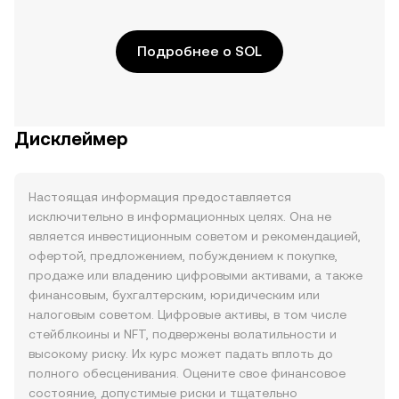
Подробнее о SOL
Дисклеймер
Настоящая информация предоставляется
исключительно в информационных целях. Она не
является инвестиционным советом и рекомендацией,
офертой, предложением, побуждением к покупке,
продаже или владению цифровыми активами, а также
финансовым, бухгалтерским, юридическим или
налоговым советом. Цифровые активы, в том числе
стейблкоины и NFT, подвержены волатильности и
высокому риску. Их курс может падать вплоть до
полного обесценивания. Оцените свое финансовое
состояние, допустимые риски и тщательно