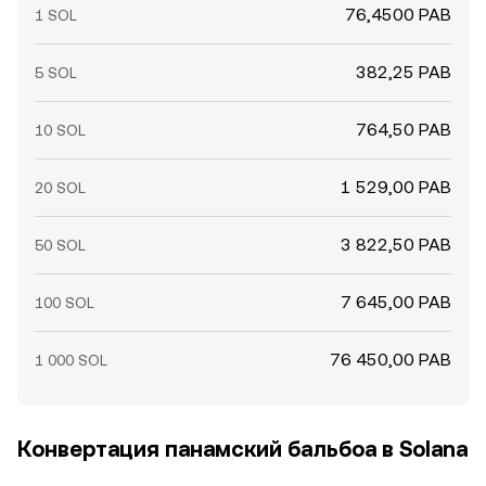
перераспределение балансов между биржами и
76,4500 PAB
1 SOL
холодными кошельками, а также крупные ончейн-
переводы «китов» — добавляют краткосрочную
382,25 PAB
5 SOL
волатильность к базовым драйверам conversion rate
SOL/PAB.
764,50 PAB
10 SOL
1 529,00 PAB
20 SOL
3 822,50 PAB
50 SOL
7 645,00 PAB
100 SOL
76 450,00 PAB
1 000 SOL
Конвертация панамский бальбоа в Solana