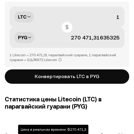
LTC
PYG
1 Litecoin = 270 471,31 парагвайский гуарани, 1 парагвайский
гуарани = 0,0₅36972 Litecoin
Конвертировать LTC в PYG
Статистика цены Litecoin (LTC) в
парагвайский гуарани (PYG)
Цена в реальном времени: ₲270 471,3