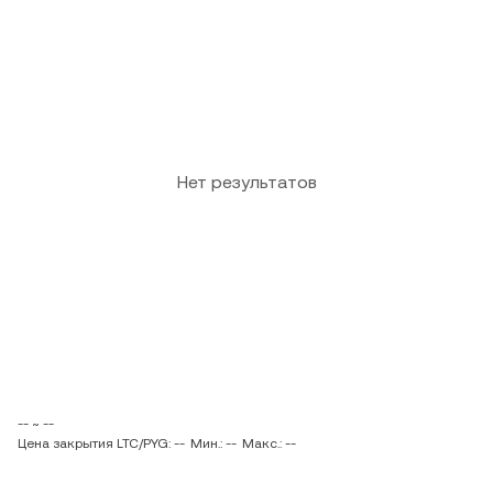
Нет результатов
-- ~ --
Цена закрытия LTC/PYG: --
Мин.: --
Макс.: --