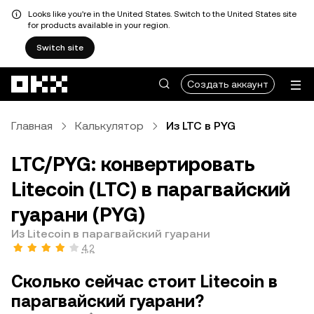
Looks like you're in the United States. Switch to the United States site
for products available in your region.
Switch site
Перейти к основному контенту
Создать аккаунт
Главная
Калькулятор
Из LTC в PYG
LTC/PYG: конвертировать
Litecoin (LTC) в парагвайский
гуарани (PYG)
Из Litecoin в парагвайский гуарани
4,2
Сколько сейчас стоит Litecoin в
парагвайский гуарани?