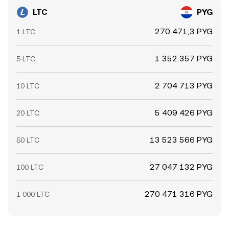
которые могут сдвигать ликвидность и усиливать
LTC
PYG
волатильность LTC/PYG conversion rate в
краткосрочном периоде.
270 471,3 PYG
1 LTC
1 352 357 PYG
5 LTC
2 704 713 PYG
10 LTC
5 409 426 PYG
20 LTC
13 523 566 PYG
50 LTC
27 047 132 PYG
100 LTC
270 471 316 PYG
1 000 LTC