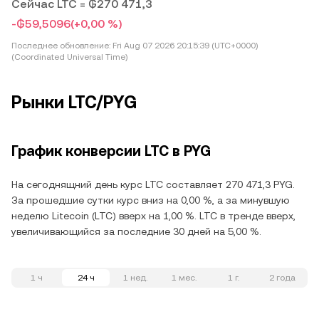
Сейчас LTC = ₲270 471,3
-₲59,5096
(+0,00 %)
Последнее обновление:
Fri Aug 07 2026 20:15:39 (UTC+0000)
(Coordinated Universal Time)
Рынки LTC/PYG
График конверсии LTC в PYG
На сегоднящний день курс LTC составляет 270 471,3 PYG.
За прошедшие сутки курс вниз на 0,00 %, а за минувшую
неделю Litecoin (LTC) вверх на 1,00 %. LTC в тренде вверх,
увеличивающийся за последние 30 дней на 5,00 %.
1 ч
24 ч
1 нед.
1 мес.
1 г.
2 года