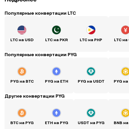
Популярные конвертации LTC
LTC на USD
LTC на PKR
LTC на PHP
LTC на
Популярные конвертации PYG
PYG на BTC
PYG на ETH
PYG на USDT
PYG на
Другие конвертации PYG
BTC на PYG
ETH на PYG
USDT на PYG
BNB на