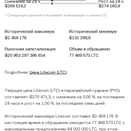
Снижение за 24 ч
Рост за 24 ч
₲269 519,2
₲274 160,9
* Следующие данные показывают информацию о рынке
LTC
.
Исторический максимум
Исторический минимум
₲2 459 176
₲132 289,9
Рыночная капитализация
Объем в обращении
₲20 953 297 386 634
77 469 573 LTC
Подробнее:
Цена
Litecoin
(
LTC
)
Текущая цена
Litecoin
(
LTC
) в
парагвайский гуарани
(
PYG
)
составляет
₲270 471,3
, c
снижение
на
0,00 %
за последние
24 часа и
рост
на
1,00 %
за последние семь дней.
Исторический максимум
Litecoin
составил
₲2 459 176
. В
настоящее время в обращении находится
77 469 573 LTC
с
максимальным предложением
84 000 000 LTC
, при этом