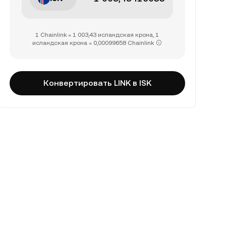
1 Chainlink = 1 003,43 исландская крона, 1
исландская крона = 0,00099658 Chainlink
Конвертировать LINK в ISK