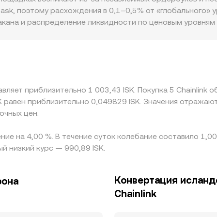
, что может временно отличать DEX‑котировки от центра
 ask, поэтому расхождения в 0,1–0,5% от «глобального» у
 ордербука, межбиржевого VWAP и AMM‑пулов определяет
акана и распределение ликвидности по ценовым уровням
не сдвигают цену, на малых — приводят к заметному откл
SK, банковские издержки и ограничения для нерезиденто
ровку LINK/ISK. На многих площадках связующим звеном 
LINK/USDT и затем производится перевод в ISK, то базис
уровень. Арбитраж между биржами стремится выровнять ц
вляет приблизительно 1 003,43 ISK. Покупка 5 Chainlink о
раткосрочные спрэды между площадками, из‑за чего набл
K равен приблизительно 0,049829 ISK. Значения отражают
очных цен.
ение на 4,00 %. В течение суток колебание составило 1,0
й низкий курс — 990,89 ISK.
Конвертация исландс
рона
Chainlink