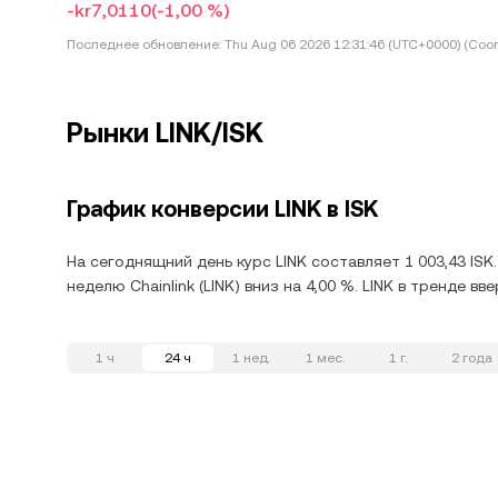
-kr7,0110
(-1,00 %)
Последнее обновление:
Thu Aug 06 2026 12:31:46 (UTC+0000) (Coor
Рынки LINK/ISK
График конверсии LINK в ISK
На сегоднящний день курс LINK составляет 1 003,43 ISK
неделю Chainlink (LINK) вниз на 4,00 %. LINK в тренде в
1 ч
24 ч
1 нед.
1 мес.
1 г.
2 года