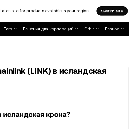
tates site for products available in your region.
Switch site
Earn
Решения для корпораций
Orbit
Разное
ainlink (LINK) в исландская
 в исландская крона?