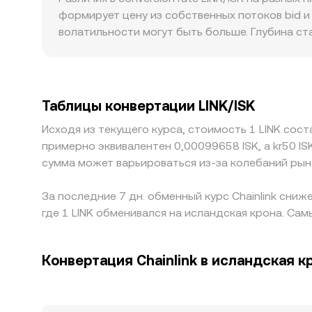
соотношение резервов и, следовательно, цену
формирует цену из собственных потоков bid и
взаимодействие последней сделки, структуры
волатильности могут быть больше. Глубина ст
глубоких рынках крупные сделки практически 
играют роль: локальные платежные каналы в I
глобальным парам и влиять на финальную коти
основная ликвидность сосредоточена в парах 
Таблицы конвертации LINK/ISK
фиатным валютам) просачивается в итоговый 
Исходя из текущего курса, стоимость 1 LINK соста
комиссионные и риск исполнения оставляют к
примерно эквивалентен 0,00099658 ISK, а kr50 IS
отличаться в реальном времени.
сумма может варьироваться из-за колебаний рын
За последние 7 дн. обменный курс Chainlink сниж
где 1 LINK обменивался на исландская крона. Самы
Конвертация Chainlink в исландская к