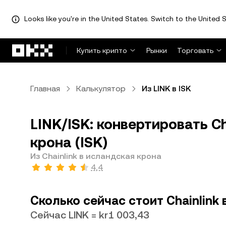
Looks like you're in the United States. Switch to the United S
Перейти к основному контенту
Купить крипто
Рынки
Торговать
Главная
Калькулятор
Из LINK в ISK
LINK/ISK: конвертировать Ch
крона (ISK)
Из Chainlink в исландская крона
4,4
Сколько сейчас стоит Chainlink
Сейчас LINK = kr1 003,43