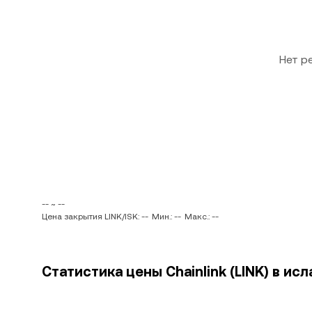
Нет р
-- ~ --
Цена закрытия LINK/ISK: --
Мин.: --
Макс.: --
Статистика цены Chainlink (LINK) в исл