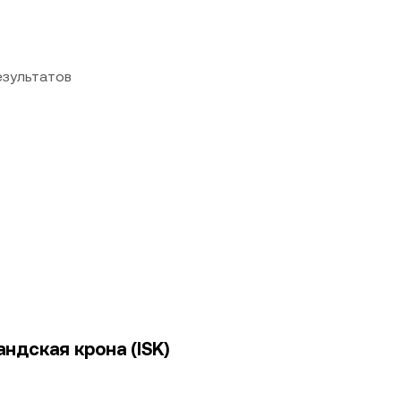
езультатов
андская крона (ISK)