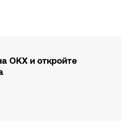
на OKX и откройте
а