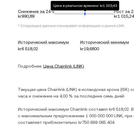
Цена в реальном времени: kr1 003,43
Снижение за 24 ч
Рост за 2
kr990,89
kr1 015,24
* Следующие данные показывают информацию о рынке
LINK
.
Исторический максимум
Исторический минимум
kr6 518,02
kr19,6800
Подробнее:
Цена
Chainlink
(
LINK
)
Текущая цена
Chainlink
(
LINK
) в
исландская крона
(
ISK
) 
часа и
снижение
на
4,00 %
за последние семь дней.
Исторический максимум
Chainlink
составил
kr6 518,02
. 
с максимальным предложением
1 000 000 000 LINK
, пр
составляет приблизительно
kr750 669 065 404
.