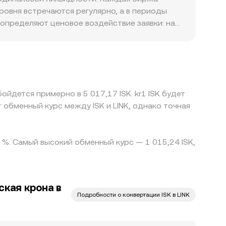
лизованных рынков. В совокупности именно
ровня встречаются регулярно, а в периоды
 наблюдаемый conversion rate LINK/ISK.
 определяют ценовое воздействие заявки: на
онению. География и правила доступа также
в могут создавать премии/дисконты к
служат котировки через стейблкоины: если
 USDT (небольшая премия или дисконт к
ены, но он не идеален: задержки перевода,
бойдется примерно в 5 017,17 ISK. kr1 ISK будет
юдаемый conversion rate LINK/ISK может
 обменный курс между ISK и LINK, однако точная
0 %. Самый высокий обменный курс — 1 015,24 ISK,
кая крона в
Подробности о конвертации ISK в LINK