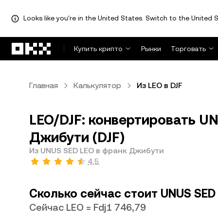
Looks like you're in the United States. Switch to the United S
Перейти к основному контенту
Купить крипто
Рынки
Торговать
Главная
Калькулятор
Из LEO в DJF
LEO/DJF: конвертировать UN
Джибути (DJF)
Из UNUS SED LEO в франк Джибути
4,5
Сколько сейчас стоит UNUS SED
Сейчас LEO = Fdj1 746,79