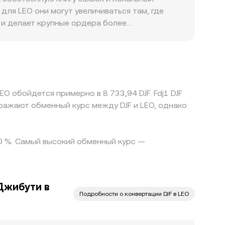
на равна y/x; крупные свопы меняют
ля LEO они могут увеличиваться там, где
 глубина спота, возможные деривативные
 и делает крупные ордера более
пересчета объемов при конвертации.
чительные сделки почти не сдвигают цену,
лобального» ориентира. Географические и
оступность фиатных каналов,
труктуру участников и их готовность
ется против USDT, а затем пересчитывается в
O обойдется примерно в 8 733,94 DJF. Fdj1 DJF
овый LEO/DJF conversion rate. Арбитраж между
тражают обменный курс между DJF и LEO, однако
сии, скорость перевода и риски контрагента
00 %. Самый высокий обменный курс —
Джибути в
Подробности о конвертации DJF в LEO