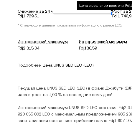
Цена в реальном времени: Fdj1
Снижение за 24 ч
Рост за 2
Fdj1 729,51
Fdj1 746,9
* Следующие данные показывают информацию о рынке
LEO
.
Исторический максимум
Исторический минимум
Fdj2 315,04
Fdj136,59
Подробнее:
Цена
UNUS SED LEO
(
LEO
)
Текущая цена
UNUS SED LEO
(
LEO
) в
франк Джибути
(
DJF
часа и
рост
на
1,00 %
за последние семь дней.
Исторический максимум
UNUS SED LEO
составил
Fdj2 3
920 035 802 LEO
с максимальным предложением
985 23
капитализация составляет приблизительно
Fdj1 607 10