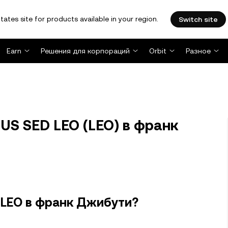
tates site for products available in your region.
Switch site
Earn
Решения для корпораций
Orbit
Разное
US SED LEO (LEO) в франк
 LEO в франк Джибути?