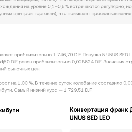
клонения вокруг структурных трендов.
 пула подчиняется формуле x × y = k, где мгновенная це
ождения на уровне 0,1–0,5% встречаются регулярно, но д
ыванию. В совокупности последний матч в книге заявок,
упных центров торговли), что повышает проскальзывание
 финальный LEO/DJF conversion rate, используемый для 
 ключевую роль: на биржах с плотным стаканом даже зна
особна заметно отклонить LEO/DJF conversion rate от «г
 экосистемы iFinex, также влияют на спреды и премии: д
окальных регуляторов к связанным эмитентам изменяют с
овку влияет база через USDT: поскольку LEO часто торгу
вляет приблизительно 1 746,79 DJF. Покупка 5 UNUS SED LE
D, а также спреды в парах USD/DJF транслируются в итог
Fdj50 DJF равен приблизительно 0,028624 DJF. Значения о
аботает не идеально: ограничения на ввод-вывод, комис
ний рыночных цен.
ь краткосрочные расхождения между площадками.
рост на 1,00 %. В течение суток колебание составило 0,
бути. Самый низкий курс — 1 729,51 DJF.
Конвертация франк 
жибути
UNUS SED LEO