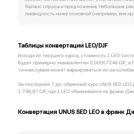
книгах заявок — формируют краткосрочные от
автоматическими маркет-мейкерами цена внутри
баланс спроса и предложения. Небольшие расх
соотношение резервов и приводят к проскальз
ликвидность ниже основной (например, вне кр
индикаторы и агрегированный VWAP определяют
ценовочувствительными. Глубина рынка играет
тогда как на малых площадках та же сделка сп
регуляторные факторы, релевантные для LEO и
идентификационные требования и отношение л
Таблицы конвертации LEO/DJF
выставлять котировки. Дополнительно на котир
Исходя из текущего курса, стоимость 1 LEO соста
DJF, небольшой премиум или дисконт USDT к US
будет примерно эквивалентен 0,00057248 DJF, а 
биржами стремится выравнивать цены, но он р
точная сумма может варьироваться из-за колеба
могут задерживать выравнивание и оставлят
За последние 7 дн. обменный курс UNUS SED LEO 
1 746,97 DJF, где 1 LEO обменивался на франк Джи
Конвертация UNUS SED LEO в франк Д