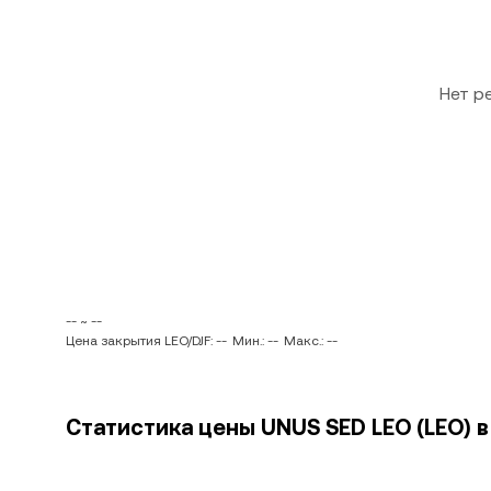
Нет р
-- ~ --
Цена закрытия LEO/DJF: --
Мин.: --
Макс.: --
Статистика цены UNUS SED LEO (LEO) в