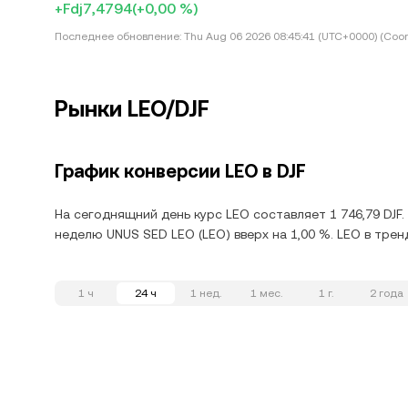
+Fdj7,4794
(+0,00 %)
Последнее обновление:
Thu Aug 06 2026 08:45:41 (UTC+0000) (Coor
Рынки LEO/DJF
График конверсии LEO в DJF
На сегоднящний день курс LEO составляет 1 746,79 DJF.
неделю UNUS SED LEO (LEO) вверх на 1,00 %. LEO в трен
1 ч
24 ч
1 нед.
1 мес.
1 г.
2 года