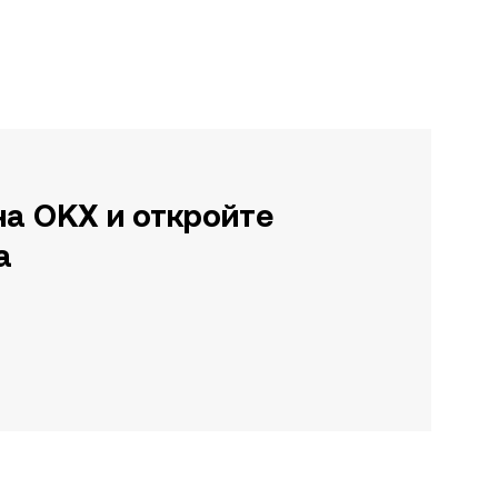
на OKX и откройте
а