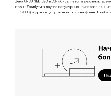
Цена
UNUS SED LEO
в
DJF
обновляется в реальном врем
франк Джибути
в другие популярные криптовалюты, ч
LEO
(
LEO
) и другие цифровые валюты на
франк Джибут
Нач
бол
Под