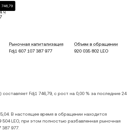
 746,79
4 ч
7
Рыночная капитализация
Объем в обращении
Fdj1 607 107 387 977
920 035 802 LEO
) составляет
Fdj1 746,79
, c
рост
на
0,00 %
за последние 24
15,04
. В настоящее время в обращении находится
9 504 LEO
, при этом полностью разбавленная рыночная
7 387 977
.