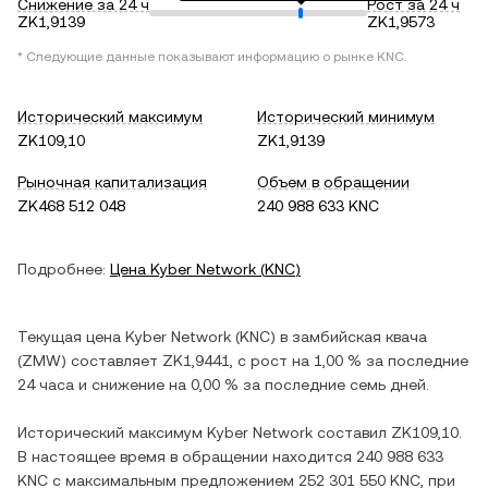
Снижение за 24 ч
Рост за 24 ч
ZK1,9139
ZK1,9573
* Следующие данные показывают информацию о рынке
KNC
.
Исторический максимум
Исторический минимум
ZK109,10
ZK1,9139
Рыночная капитализация
Объем в обращении
ZK468 512 048
240 988 633 KNC
Подробнее:
Цена
Kyber Network
(
KNC
)
Текущая цена
Kyber Network
(
KNC
) в
замбийская квача
(
ZMW
) составляет
ZK1,9441
, c
рост
на
1,00 %
за последние
24 часа и
снижение
на
0,00 %
за последние семь дней.
Исторический максимум
Kyber Network
составил
ZK109,10
.
В настоящее время в обращении находится
240 988 633
KNC
с максимальным предложением
252 301 550 KNC
, при