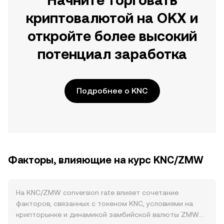
Начните торговать
криптовалютой на OKX и
откройте более высокий
потенциал заработка
Подробнее о KNC
Факторы, влияющие на курс KNC/ZMW
На KNC/ZMW conversion rate влияет сочетание
факторов, связанных с токеном KNC, условиями на
крипторынке и динамикой замбийской валюты ZMW.