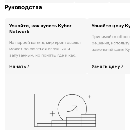
Руководства
Узнайте, как купить Kyber
Узнайте цену K
Network
Принимайте обосн
На первый взгляд, мир криптовалют
решения, использ
может показаться сложным и
изменений цены Ky
запутанным, но понять, где и как
реальном времени,
покупать криптовалюту, совсем не
настроениях в соо
Начать
Узнать цену
так сложно. Начните исследовать
новости и многое 
мир криптовалют в мобильном
приложении OKX или прямо здесь,
на сайте.