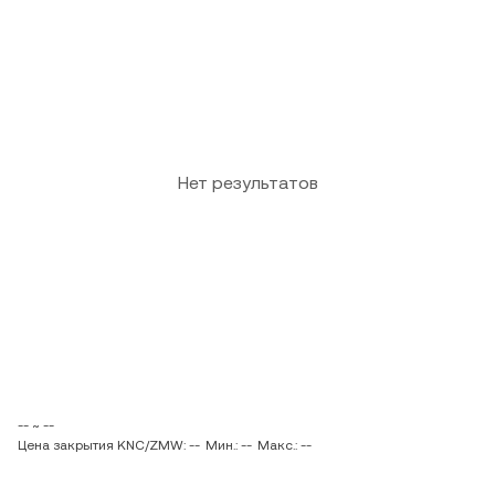
Нет результатов
-- ~ --
Цена закрытия KNC/ZMW: --
Мин.: --
Макс.: --