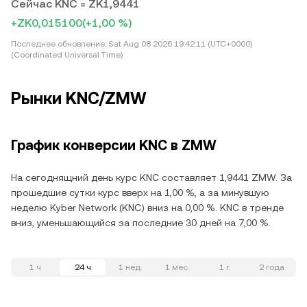
Сейчас KNC = ZK1,9441
+ZK0,015100
(+1,00 %)
Последнее обновление:
Sat Aug 08 2026 19:42:11 (UTC+0000)
(Coordinated Universal Time)
Рынки KNC/ZMW
График конверсии KNC в ZMW
На сегоднящний день курс KNC составляет 1,9441 ZMW. За
прошедшие сутки курс вверх на 1,00 %, а за минувшую
неделю Kyber Network (KNC) вниз на 0,00 %. KNC в тренде
вниз, уменьшающийся за последние 30 дней на 7,00 %.
1 ч
24 ч
1 нед.
1 мес.
1 г.
2 года