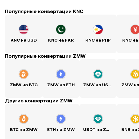
Популярные конвертации KNC
KNC на USD
KNC на PKR
KNC на PHP
KNC на
Популярные конвертации ZMW
ZMW на BTC
ZMW на ETH
ZMW на USDT
ZMW на
Другие конвертации ZMW
BTC на ZMW
ETH на ZMW
USDT на ZMW
BNB на