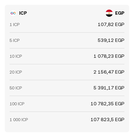
расхождений между площадками.
ICP, экспирации опционов там, где они представлены,
концентрация крупных кошельков (включая on-chain
ICP
EGP
перемещения из/в биржи) и модели исполнения
ордеров, добавляют краткосрочную волатильность
107,82 EGP
1 ICP
поверх фундаментальных драйверов.
539,12 EGP
5 ICP
1 078,23 EGP
10 ICP
2 156,47 EGP
20 ICP
5 391,17 EGP
50 ICP
10 782,35 EGP
100 ICP
107 823,5 EGP
1 000 ICP