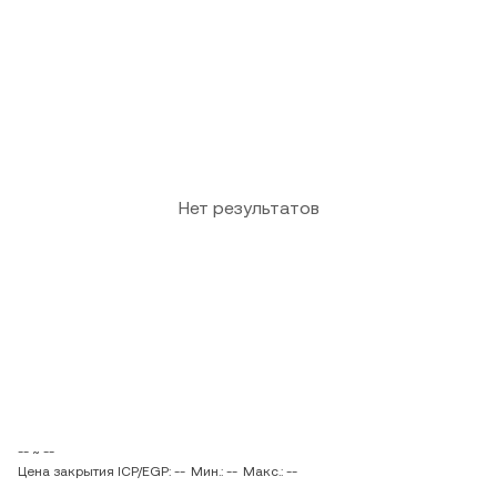
Нет результатов
-- ~ --
Цена закрытия ICP/EGP: --
Мин.: --
Макс.: --