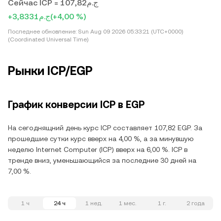
Сейчас ICP = ج.م107,82
+ج.م3,8331
(+4,00 %)
Последнее обновление:
Sun Aug 09 2026 05:33:21 (UTC+0000)
(Coordinated Universal Time)
Рынки ICP/EGP
График конверсии ICP в EGP
На сегоднящний день курс ICP составляет 107,82 EGP. За
прошедшие сутки курс вверх на 4,00 %, а за минувшую
неделю Internet Computer (ICP) вверх на 6,00 %. ICP в
тренде вниз, уменьшающийся за последние 30 дней на
7,00 %.
1 ч
24 ч
1 нед.
1 мес.
1 г.
2 года