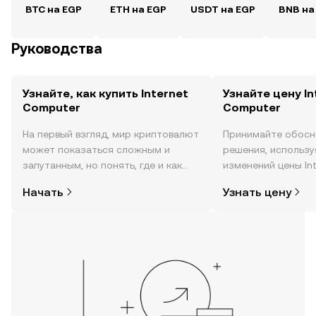
BTC на EGP
ETH на EGP
USDT на EGP
BNB на
Руководства
Узнайте, как купить Internet
Узнайте цену In
Computer
Computer
На первый взгляд, мир криптовалют
Принимайте обосн
может показаться сложным и
решения, использ
запутанным, но понять, где и как
изменений цены In
покупать криптовалюту, совсем не
реальном времени,
Начать
Узнать цену
так сложно. Начните исследовать
настроениях в соо
мир криптовалют в мобильном
новости и многое 
приложении OKX или прямо здесь,
на сайте.