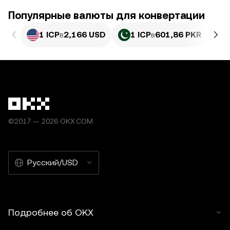
Популярные валюты для конвертации
1 ICP
в
2,166 USD
1 ICP
в
601,86 PKR
1
©2017 — 2026 OKX.COM
Русский/USD
Подробнее об OKX