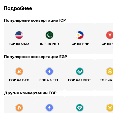
Подробнее
Популярные конвертации ICP
ICP на USD
ICP на PKR
ICP на PHP
ICP на
Популярные конвертации EGP
EGP на BTC
EGP на ETH
EGP на USDT
EGP на
Другие конвертации EGP