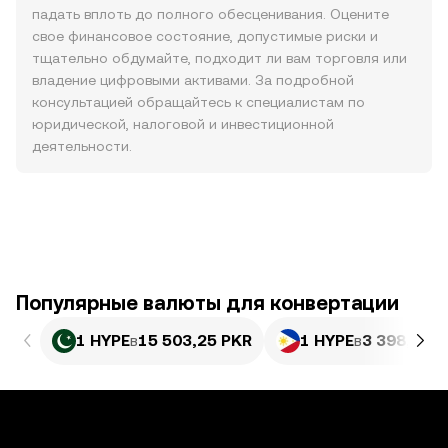
падать вплоть до полного обесценивания. Оцените
свое финансовое состояние, допустимые риски и
тщательно обдумайте, подходит ли вам торговля или
владение цифровыми активами. За подробной
консультацией обращайтесь к специалистам по
юридической, налоговой и инвестиционной
деятельности.
Популярные валюты для конвертации
1 HYPE
в
15 503,25 PKR
1 HYPE
в
3 398,62 