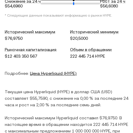
Снижение за 24 ч
Рост за 24 ч
$54,6960
$56,6080
* Следующие данные показывают информацию о рынке
HYPE
.
Исторический максимум
Исторический минимум
$76,9750
$20,5000
Рыночная капитализация
Объем в обращении
$12 403 350 567
222 445 714 HYPE
Подробнее:
Цена
Hyperliquid
(
HYPE
)
Текущая цена
Hyperliquid
(
HYPE
) в
доллар США
(
USD
)
составляет
$55,7590
, c
снижение
на
0,00 %
за последние 24
часа и
рост
на
2,00 %
за последние семь дней.
Исторический максимум
Hyperliquid
составил
$76,9750
. В
настоящее время в обращении находится
222 445 714 HYPE
с максимальным предложением
1 000 000 000 HYPE
, при