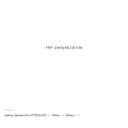
Нет результатов
-- ~ --
Цена закрытия HYPE/USD: --
Мин.: --
Макс.: --