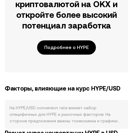
криптовалютой на OKX и
откройте более высокий
потенциал заработка
Подробнее о HYPE
Факторы, влияющие на курс HYPE/USD
На HYPE/USD conversion rate влияет набор
специфичных для HYPE и рыночных факторов. На
стороне предложения важны токеномика и графики
разблокировок: распределение между командой,