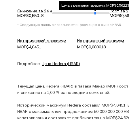
Цена в реальном времени: MOP$0,56223
Снижение за 24 ч
Рост за 2
MOP$0,55018
MOP$0,56
* Следующие данные показывают информацию о рынке
HBAR
.
Исторический максимум
Исторический минимум
MOP$4,6451
MOP$0,080018
Подробнее:
Цена
Hedera
(
HBAR
)
Текущая цена
Hedera
(
HBAR
) в
патака Макао
(
MOP
) сос
и
снижение
на
1,00 %
за последние семь дней.
Исторический максимум
Hedera
составил
MOP$4,6451
.
HBAR
с максимальным предложением
50 000 000 000 H
капитализация составляет приблизительно
MOP$24 620