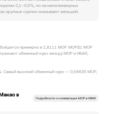
M.
еделах 0,1–0,5%, но на малоликвидных
дках крупные сделки оказывают меньший
ы. География и регулирование также имеют
омплаенс-требования к листингу HBAR могут
я через промежуточную связку HBAR/USDT и
цену HBAR/MOP. Межбиржевой арбитраж
ах, лимитов на ввод-вывод и различий в
 обойдется примерно в 2,8111 MOP. MOP$1 MOP
отражают обменный курс между MOP и HBAR,
 %. Самый высокий обменный курс — 0,56635 MOP,
Макао в
Подробности о конвертации MOP в HBAR