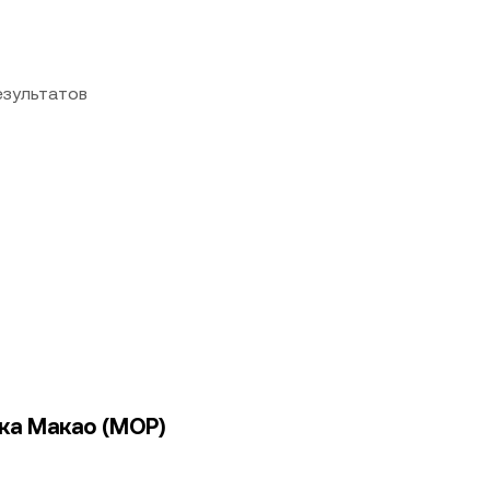
езультатов
ака Макао (MOP)