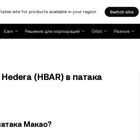
tates site for products available in your region.
Switch site
Earn
Решения для корпораций
Orbit
Разное
Hedera (HBAR) в патака
патака Макао?