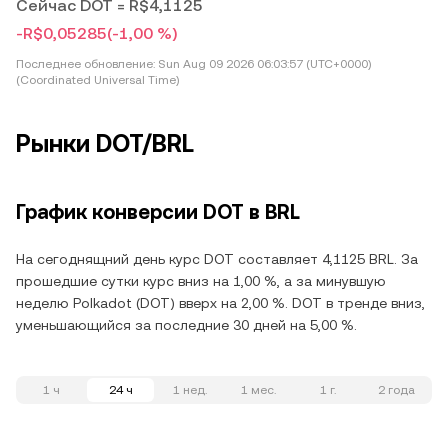
Сейчас DOT = R$4,1125
-R$0,05285
(-1,00 %)
Последнее обновление:
Sun Aug 09 2026 06:03:57 (UTC+0000)
(Coordinated Universal Time)
Рынки DOT/BRL
График конверсии DOT в BRL
На сегоднящний день курс DOT составляет 4,1125 BRL. За
прошедшие сутки курс вниз на 1,00 %, а за минувшую
неделю Polkadot (DOT) вверх на 2,00 %. DOT в тренде вниз,
уменьшающийся за последние 30 дней на 5,00 %.
1 ч
24 ч
1 нед.
1 мес.
1 г.
2 года