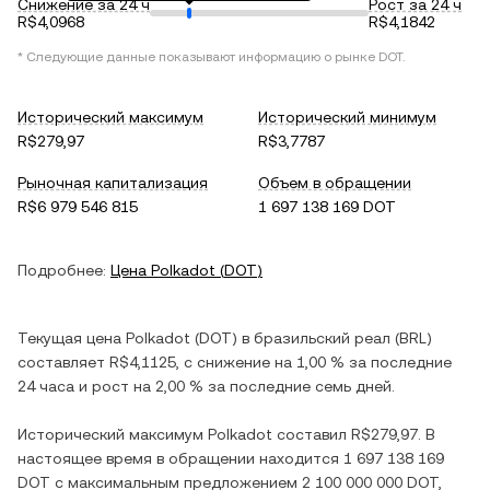
Снижение за 24 ч
Рост за 24 ч
R$4,0968
R$4,1842
* Следующие данные показывают информацию о рынке
DOT
.
Исторический максимум
Исторический минимум
R$279,97
R$3,7787
Рыночная капитализация
Объем в обращении
R$6 979 546 815
1 697 138 169 DOT
Подробнее:
Цена
Polkadot
(
DOT
)
Текущая цена
Polkadot
(
DOT
) в
бразильский реал
(
BRL
)
составляет
R$4,1125
, c
снижение
на
1,00 %
за последние
24 часа и
рост
на
2,00 %
за последние семь дней.
Исторический максимум
Polkadot
составил
R$279,97
. В
настоящее время в обращении находится
1 697 138 169
DOT
с максимальным предложением
2 100 000 000 DOT
,