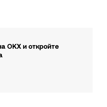
на OKX и откройте
а