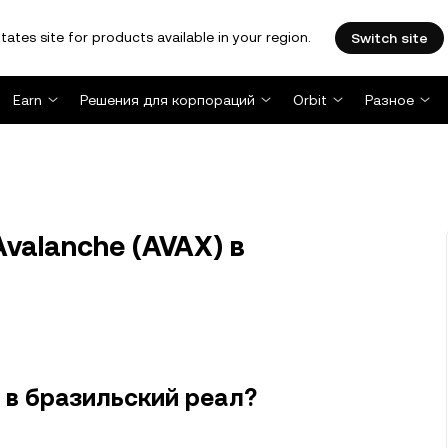
tates site for products available in your region.
Switch site
Earn
Решения для корпораций
Orbit
Разное
valanche (AVAX) в
 в бразильский реал?