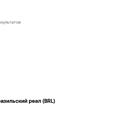
езультатов
разильский реал (BRL)