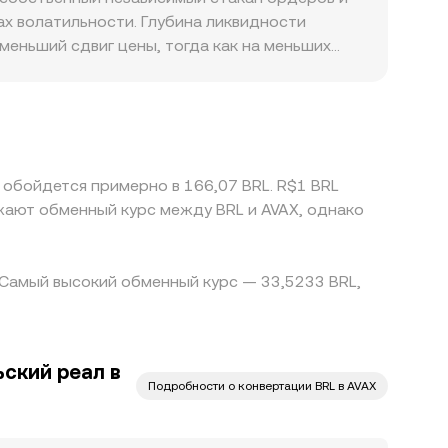
транслироваться в котировки AVAX/BRL на
ах волатильности. Глубина ликвидности
меньший сдвиг цены, тогда как на меньших
 паре фактор географии и регуляторики также
ть премии или скидки в котировки AVAX,
ьшим дисконтом или премией к BRL через
стремится выровнять расхождения, но он не
чия в AVAX/BRL conversion rate сохраняются,
 обойдется примерно в 166,07 BRL. R$1 BRL
ажают обменный курс между BRL и AVAX, однако
. Самый высокий обменный курс — 33,5233 BRL,
ский реал в
Подробности о конвертации BRL в AVAX