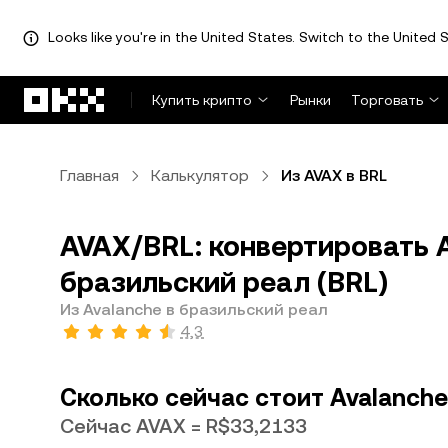
Looks like you're in the United States. Switch to the United S
Перейти к основному контенту
Купить крипто
Рынки
Торговать
Главная
Калькулятор
Из AVAX в BRL
AVAX/BRL: конвертировать A
бразильский реал (BRL)
Из Avalanche в бразильский реал
4,3
Сколько сейчас стоит Avalanche
Сейчас AVAX = R$33,2133