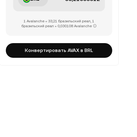
1 Avalanche = 33,21 бразильский реал, 1
бразильский реал = 0,030108 Avalanche
Конвертировать AVAX в BRL