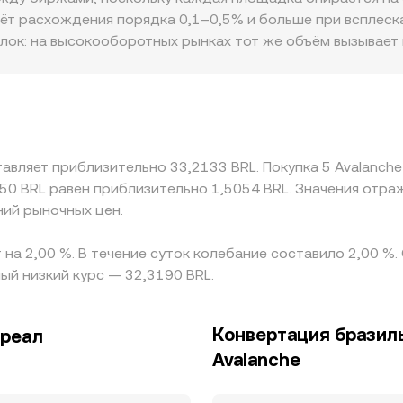
проскальзывание меняет эту пропорцию, что затем может 
аёт расхождения порядка 0,1–0,5% и больше при всплеск
ж.
лок: на высокооборотных рынках тот же объём вызывает 
тносительно «глобальной» цены заметнее. В бразильской
ений/выводов, локальные сборы и ограничения могут вводи
ценой служит AVAX/USDT, и если USDT торгуется с небол
ся в итоговую цену AVAX/BRL. Арбитраж между биржами 
еводов и риска исполнения, поэтому краткосрочные разли
тавляет приблизительно 33,2133 BRL. Покупка 5 Avalanche
ний.
$50 BRL равен приблизительно 1,5054 BRL. Значения отр
ний рыночных цен.
 на 2,00 %. В течение суток колебание составило 2,00 %
ый низкий курс — 32,3190 BRL.
Конвертация бразиль
 реал
Avalanche