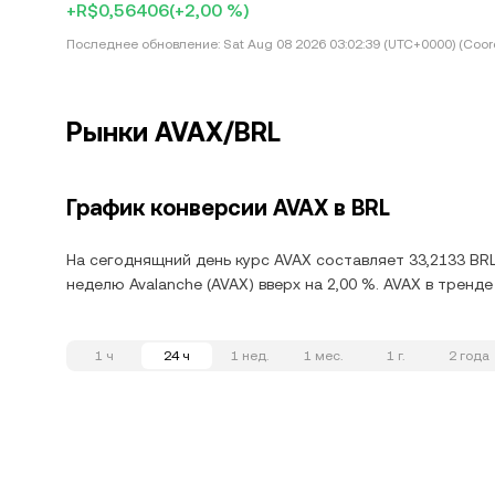
+R$0,56406
(+2,00 %)
Последнее обновление:
Sat Aug 08 2026 03:02:39 (UTC+0000) (Coord
Рынки AVAX/BRL
График конверсии AVAX в BRL
На сегоднящний день курс AVAX составляет 33,2133 BRL
неделю Avalanche (AVAX) вверх на 2,00 %. AVAX в тренд
1 ч
24 ч
1 нед.
1 мес.
1 г.
2 года