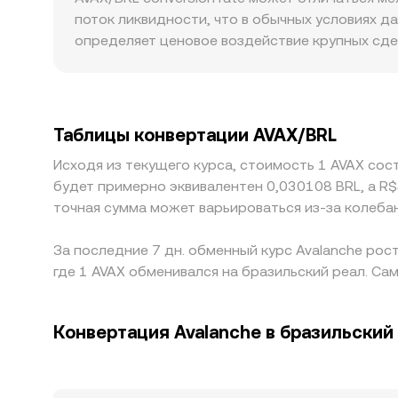
определяется как y/x, и при крупных свопах 
поток ликвидности, что в обычных условиях д
централизованных платформах через арбитра
определяет ценовое воздействие крупных сде
площадках проскальзывание выше и разброс о
важен: различия в банковских каналах пополн
выраженные в BRL. На многих рынках базовой 
локальные фиатные шлюзы, эта база передаёт
Таблицы конвертации AVAX/BRL
идеален из‑за комиссий, лимитов, времени пер
Исходя из текущего курса, стоимость 1 AVAX сос
особенно в периоды сильных рыночных движе
будет примерно эквивалентен 0,030108 BRL, а R
точная сумма может варьироваться из-за колеба
За последние 7 дн. обменный курс Avalanche рост
где 1 AVAX обменивался на бразильский реал. Сам
Конвертация Avalanche в бразильский