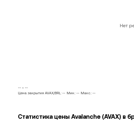
Нет р
-- ~ --
Цена закрытия AVAX/BRL: --
Мин.: --
Макс.: --
Статистика цены Avalanche (AVAX) в б