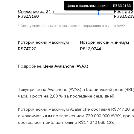
Цена в реальном времени: R$33,2133
Снижение за 24 ч
Рост за 2
R$32,3190
R$33,523
* Следующие данные показывают информацию о рынке
AVAX
.
Исторический максимум
Исторический минимум
R$747,20
R$13,9744
Подробнее:
Цена
Avalanche
(
AVAX
)
Текущая цена
Avalanche
(
AVAX
) в
бразильский реал
(
BRL
часа и
рост
на
2,00 %
за последние семь дней.
Исторический максимум
Avalanche
составил
R$747,20
.
с максимальным предложением
720 000 000 AVAX
, при
составляет приблизительно
R$14 340 588 133
.