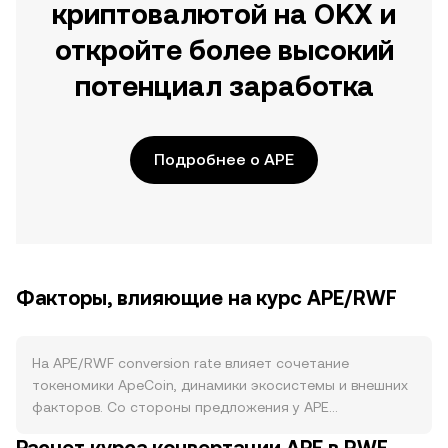
криптовалютой на OKX и
откройте более высокий
потенциал заработка
Подробнее о APE
Факторы, влияющие на курс APE/RWF
На APE/RWF conversion rate влияет сочетание
токеномики ApeCoin, динамики экосистемы и внешних
факторов. Со стороны предложения у APE
фиксированная максимальная эмиссия в 1 млрд