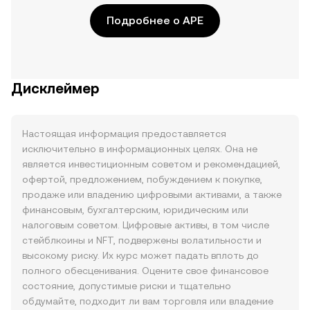
Подробнее о APE
Дисклеймер
Настоящая информация предоставляется
исключительно в информационных целях. Она не
является инвестиционным советом и рекомендацией,
офертой, предложением, побуждением к покупке,
продаже или владению цифровыми активами, а также
финансовым, бухгалтерским, юридическим или
налоговым советом. Цифровые активы, в том числе
стейблкоины и NFT, подвержены волатильности и
высокому риску. Их курс может падать вплоть до
полного обесценивания. Оцените свое финансовое
состояние, допустимые риски и тщательно
обдумайте, подходит ли вам торговля или владение