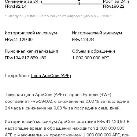
Снижение за 24 ч
Рост за 24 ч
FRw192,14
FRw196,22
* Следующие данные показывают информацию о рынке
APE
.
Исторический максимум
Исторический минимум
FRw41 129,90
FRw118,78
Рыночная капитализация
Объем в обращении
FRw194 617 859 189
1 000 000 000 APE
Подробнее:
Цена
ApeCoin
(
APE
)
Текущая цена
ApeCoin
(
APE
) в
франк Руанды
(
RWF
)
составляет
FRw194,62
, c
снижение
на
0,00 %
за последние
24 часа и
снижение
на
0,00 %
за последние семь дней.
Исторический максимум
ApeCoin
составил
FRw41 129,90
. В
настоящее время в обращении находится
1 000 000 000
APE
с максимальным предложением
1 000 000 000 APE
, при