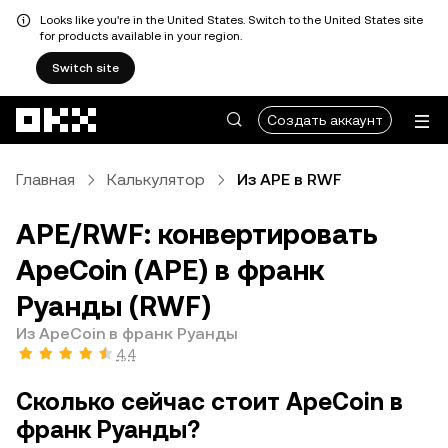
Looks like you're in the United States. Switch to the United States site
for products available in your region.
Switch site
Перейти к основному контенту
Создать аккаунт
Главная
Калькулятор
Из APE в RWF
APE/RWF: конвертировать
ApeCoin (APE) в франк
Руанды (RWF)
Из ApeCoin в франк Руанды
4,4
Сколько сейчас стоит ApeCoin в
франк Руанды?