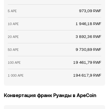
973,09 RWF
5 APE
1 946,18 RWF
10 APE
3 892,36 RWF
20 APE
9 730,89 RWF
50 APE
19 461,79 RWF
100 APE
194 617,9 RWF
1 000 APE
Конвертация франк Руанды в ApeCoin