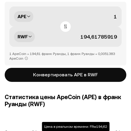
APE
RWF
1 ApeCoin = 194,61 франк Руанды, 1 франк Руанды = 0,0051383
ApeCoin
Конвертировать APE в RWF
Статистика цены ApeCoin (APE) в франк
Руанды (RWF)
Цена в реальном времени: FRw194,62