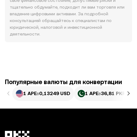
свое финансовое состояние, допустимые риски и
тщательно обдумайте, подходит ли вам торговля или
владение цифровыми активами. За подробной
консультацией обращайтесь к специалистам по
юридической, налоговой и инвестиционной
деятельности.
Популярные валюты для конвертации
1 APE
в
0,13249 USD
1 APE
в
36,81 PKR