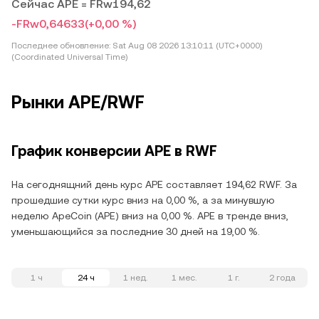
Сейчас APE = FRw194,62
-FRw0,64633
(+0,00 %)
Последнее обновление:
Sat Aug 08 2026 13:10:11 (UTC+0000)
(Coordinated Universal Time)
Рынки APE/RWF
График конверсии APE в RWF
На сегоднящний день курс APE составляет 194,62 RWF. За
прошедшие сутки курс вниз на 0,00 %, а за минувшую
неделю ApeCoin (APE) вниз на 0,00 %. APE в тренде вниз,
уменьшающийся за последние 30 дней на 19,00 %.
1 ч
24 ч
1 нед.
1 мес.
1 г.
2 года