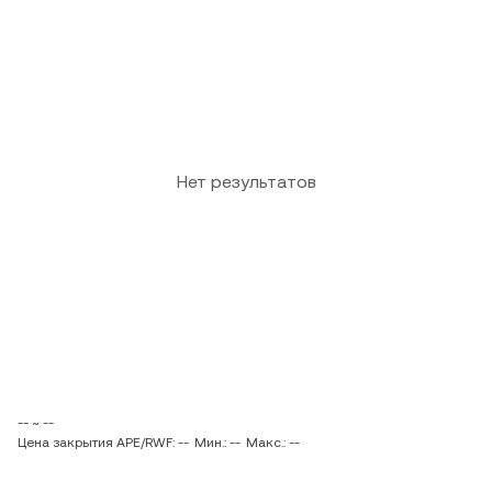
Нет результатов
-- ~ --
Цена закрытия APE/RWF: --
Мин.: --
Макс.: --