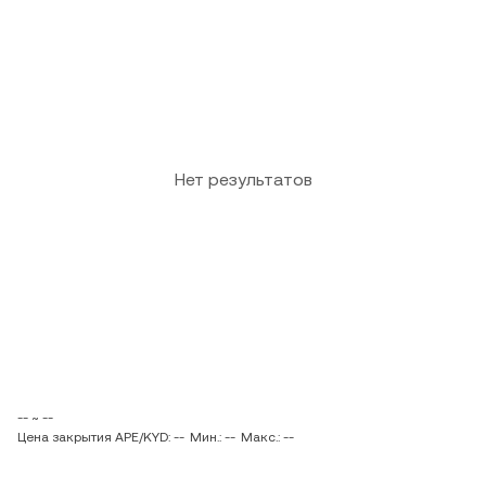
Нет результатов
-- ~ --
Цена закрытия APE/KYD: --
Мин.: --
Макс.: --