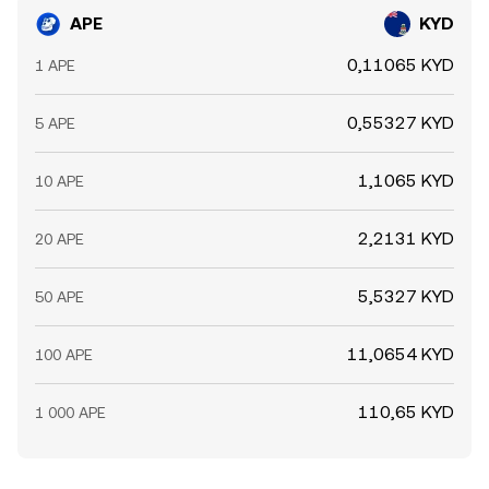
механизм неидеальным, что оставляет пространство
шортами; квартальные экспирации деривативов могут
APE
KYD
для краткосрочных расхождений.
усиливать волатильность; крупные ончейн-
перемещения кошельков «китов», транши
0,11065 KYD
1 APE
разблокировок и операции казначейства DAO меняют
ожидания участников и ликвидность. В совокупности
0,55327 KYD
5 APE
эти драйверы формируют текущую цену, по которой
APE конвертируется в KYD.
1,1065 KYD
10 APE
2,2131 KYD
20 APE
5,5327 KYD
50 APE
11,0654 KYD
100 APE
110,65 KYD
1 000 APE