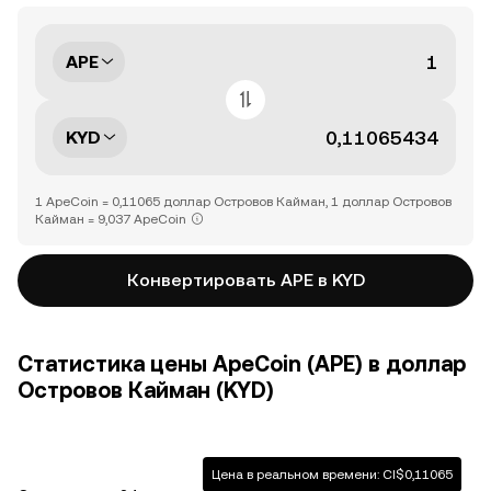
APE
KYD
1 ApeCoin = 0,11065 доллар Островов Кайман, 1 доллар Островов
Кайман = 9,037 ApeCoin
Конвертировать APE в KYD
Статистика цены ApeCoin (APE) в доллар
Островов Кайман (KYD)
Цена в реальном времени: CI$0,11065