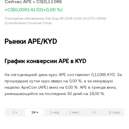
Сейчас APE = CI$0,11065
+CI$0,00014132
(+0,00 %)
Последнее обновление:
Sat Aug 08 2026 14:31:18 (UTC+0000)
(Coordinated Universal Time)
Рынки APE/KYD
График конверсии APE в KYD
На сегоднящний день курс APE составляет 0,11065 KYD. За
прошедшие сутки курс вверх на 0,00 %, а за минувшую
неделю ApeCoin (APE) вниз на 0,00 %. APE в тренде вниз,
уменьшающийся за последние 30 дней на 18,00 %.
1 ч
24 ч
1 нед.
1 мес.
1 г.
2 года