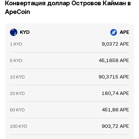
Конвертация доллар Островов Кайман в
ApeCoin
KYD
APE
9,0372 APE
1 KYD
45,1858 APE
5 KYD
90,3715 APE
10 KYD
180,74 APE
20 KYD
451,86 APE
50 KYD
903,72 APE
100 KYD