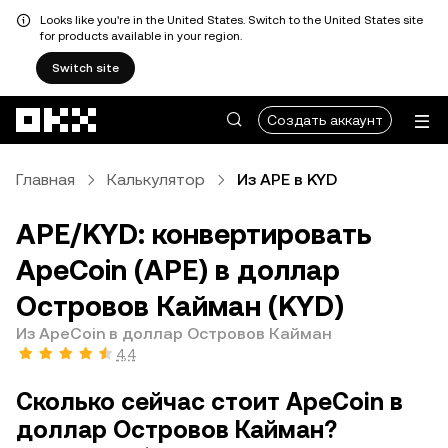
Looks like you're in the United States. Switch to the United States site
for products available in your region.
Switch site
Перейти к основному контенту
Создать аккаунт
Главная
Калькулятор
Из APE в KYD
APE/KYD: конвертировать
ApeCoin (APE) в доллар
Островов Кайман (KYD)
Из ApeCoin в доллар Островов Кайман
4,4
Сколько сейчас стоит ApeCoin в
доллар Островов Кайман?