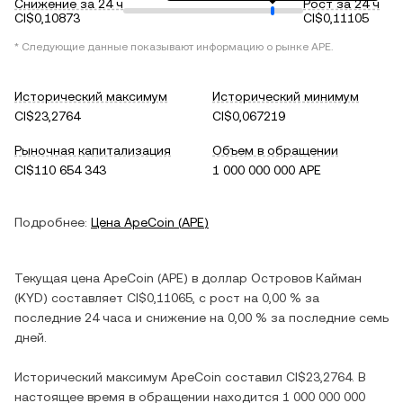
Снижение за 24 ч
Рост за 24 ч
CI$0,10873
CI$0,11105
* Следующие данные показывают информацию о рынке
APE
.
Исторический максимум
Исторический минимум
CI$23,2764
CI$0,067219
Рыночная капитализация
Объем в обращении
CI$110 654 343
1 000 000 000 APE
Подробнее:
Цена
ApeCoin
(
APE
)
Текущая цена
ApeCoin
(
APE
) в
доллар Островов Кайман
(
KYD
) составляет
CI$0,11065
, c
рост
на
0,00 %
за
последние 24 часа и
снижение
на
0,00 %
за последние семь
дней.
Исторический максимум
ApeCoin
составил
CI$23,2764
. В
настоящее время в обращении находится
1 000 000 000