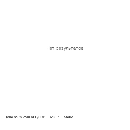
Нет результатов
-- ~ --
Цена закрытия APE/BDT: --
Мин.: --
Макс.: --