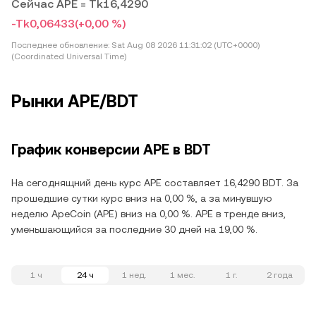
Сейчас APE = Tk16,4290
-Tk0,06433
(+0,00 %)
Последнее обновление:
Sat Aug 08 2026 11:31:02 (UTC+0000)
(Coordinated Universal Time)
Рынки APE/BDT
График конверсии APE в BDT
На сегоднящний день курс APE составляет 16,4290 BDT. За
прошедшие сутки курс вниз на 0,00 %, а за минувшую
неделю ApeCoin (APE) вниз на 0,00 %. APE в тренде вниз,
уменьшающийся за последние 30 дней на 19,00 %.
1 ч
24 ч
1 нед.
1 мес.
1 г.
2 года