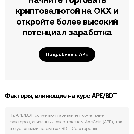
Начните торговать
криптовалютой на OKX и
откройте более высокий
потенциал заработка
Подробнее о APE
Факторы, влияющие на курс APE/BDT
На APE/BDT conversion rate влияет сочетание
факторов, связанных как с токеном ApeCoin (APE), так
и с условиями на рынках BDT. Со стороны