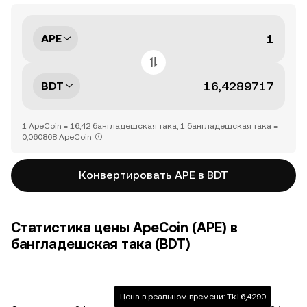
APE
BDT
1 ApeCoin = 16,42 бангладешская така, 1 бангладешская така =
0,060868 ApeCoin
Конвертировать APE в BDT
Статистика цены ApeCoin (APE) в
бангладешская така (BDT)
Цена в реальном времени: Tk16,4290