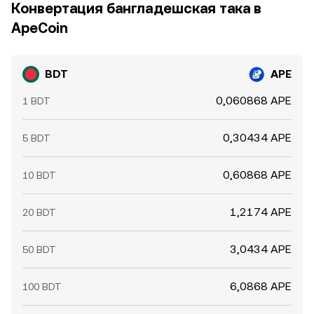
Конвертация бангладешская така в
ApeCoin
BDT
APE
0,060868 APE
1 BDT
0,30434 APE
5 BDT
0,60868 APE
10 BDT
1,2174 APE
20 BDT
3,0434 APE
50 BDT
6,0868 APE
100 BDT