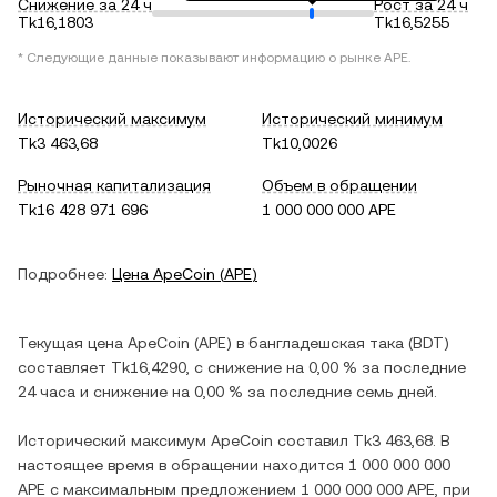
Снижение за 24 ч
Рост за 24 ч
Tk16,1803
Tk16,5255
* Следующие данные показывают информацию о рынке
APE
.
Исторический максимум
Исторический минимум
Tk3 463,68
Tk10,0026
Рыночная капитализация
Объем в обращении
Tk16 428 971 696
1 000 000 000 APE
Подробнее:
Цена
ApeCoin
(
APE
)
Текущая цена
ApeCoin
(
APE
) в
бангладешская така
(
BDT
)
составляет
Tk16,4290
, c
снижение
на
0,00 %
за последние
24 часа и
снижение
на
0,00 %
за последние семь дней.
Исторический максимум
ApeCoin
составил
Tk3 463,68
. В
настоящее время в обращении находится
1 000 000 000
APE
с максимальным предложением
1 000 000 000 APE
, при