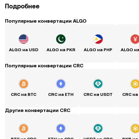
Подробнее
Популярные конвертации ALGO
ALGO на USD
ALGO на PKR
ALGO на PHP
ALGO н
Популярные конвертации CRC
CRC на BTC
CRC на ETH
CRC на USDT
CRC на
Другие конвертации CRC