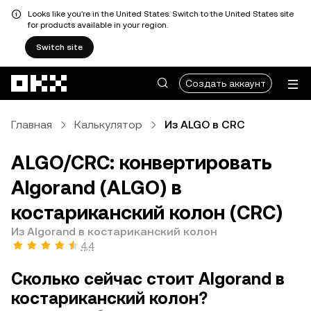
Looks like you're in the United States. Switch to the United States site
for products available in your region.
Switch site
Перейти к основному контенту
Создать аккаунт
Главная
Калькулятор
Из ALGO в CRC
ALGO/CRC: конвертировать
Algorand (ALGO) в
костариканский колон (CRC)
Из Algorand в костариканский колон
4,4
Сколько сейчас стоит Algorand в
костариканский колон?