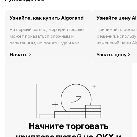
Узнайте, как купить Algorand
Узнайте цену A
На первый взгляд, мир криптовалют
Принимайте обосн
может показаться сложным и
решения, использ
запутанным, но понять, где и как
изменений цены Al
покупать криптовалюту, совсем не
реальном времени,
Начать
Узнать цену
так сложно. Начните исследовать
настроениях в соо
мир криптовалют в мобильном
новости и многое 
приложении OKX или прямо здесь,
на сайте.
Начните торговать