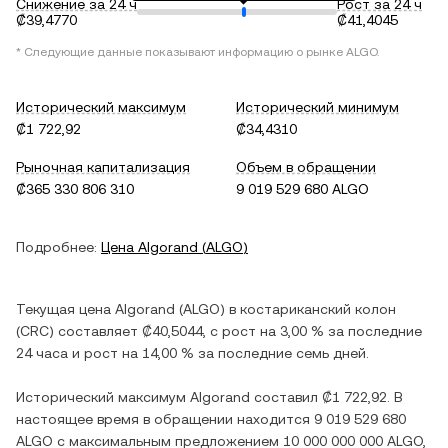
Снижение за 24 ч
Рост за 24 ч
₡39,4770
₡41,4045
* Следующие данные показывают информацию о рынке
ALGO
.
Исторический максимум
Исторический минимум
₡1 722,92
₡34,4310
Рыночная капитализация
Объем в обращении
₡365 330 806 310
9 019 529 680 ALGO
Подробнее:
Цена
Algorand
(
ALGO
)
Текущая цена
Algorand
(
ALGO
) в
костариканский колон
(
CRC
) составляет
₡40,5044
, c
рост
на
3,00 %
за последние
24 часа и
рост
на
14,00 %
за последние семь дней.
Исторический максимум
Algorand
составил
₡1 722,92
. В
настоящее время в обращении находится
9 019 529 680
ALGO
с максимальным предложением
10 000 000 000 ALGO
,