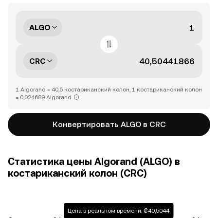
ALGO
CRC
1 Algorand = 40,5 костариканский колон, 1 костариканский колон
= 0,024689 Algorand
Конвертировать ALGO в CRC
Статистика цены Algorand (ALGO) в
костариканский колон (CRC)
Цена в реальном времени: ₡40,5044