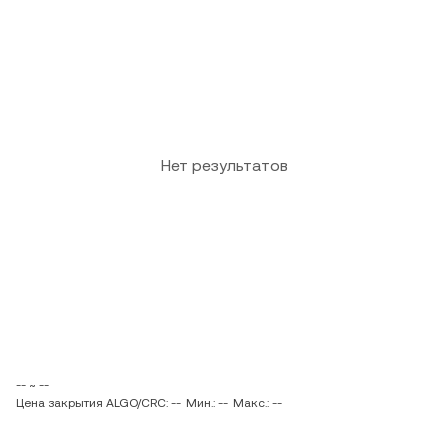
Нет результатов
-- ~ --
Цена закрытия ALGO/CRC: --
Мин.: --
Макс.: --