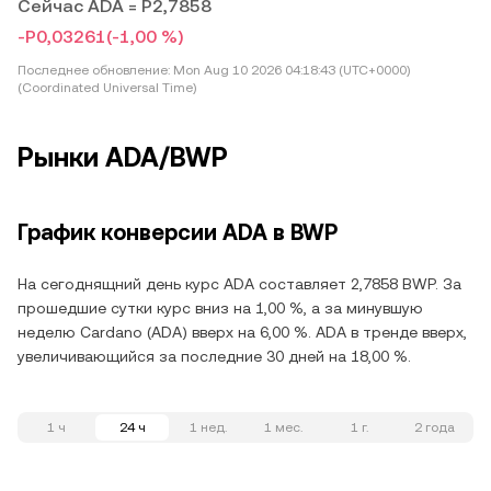
Сейчас ADA = P2,7858
-P0,03261
(-1,00 %)
Последнее обновление:
Mon Aug 10 2026 04:18:43 (UTC+0000)
(Coordinated Universal Time)
Рынки ADA/BWP
График конверсии ADA в BWP
На сегоднящний день курс ADA составляет 2,7858 BWP. За
прошедшие сутки курс вниз на 1,00 %, а за минувшую
неделю Cardano (ADA) вверх на 6,00 %. ADA в тренде вверх,
увеличивающийся за последние 30 дней на 18,00 %.
1 ч
24 ч
1 нед.
1 мес.
1 г.
2 года