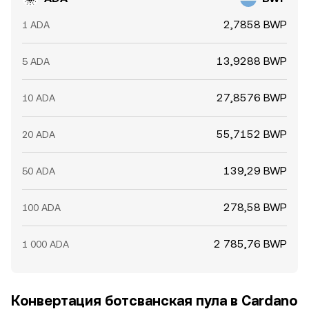
участниками. Краткосрочные технические факторы
добавляют волатильность: позитивные или
2,7858 BWP
1 ADA
негативные funding rates на фьючерсах по ADA
указывают на дисбаланс плечевых позиций, истечения
13,9288 BWP
5 ADA
опционов создают локальные «магниты» цены вокруг
страйков, а крупные ончейн-перемещения «китов» на
27,8576 BWP
биржи или с бирж зачастую предшествуют всплескам
10 ADA
ликвидности и изменению импульса. Все эти драйверы
суммарно формируют текущий ADA/BWP conversion
55,7152 BWP
20 ADA
rate.
139,29 BWP
50 ADA
278,58 BWP
100 ADA
2 785,76 BWP
1 000 ADA
Конвертация ботсванская пула в Cardano