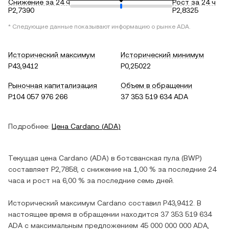
Снижение за 24 ч
Рост за 24 ч
P2,7390
P2,8325
* Следующие данные показывают информацию о рынке
ADA
.
Исторический максимум
Исторический минимум
P43,9412
P0,25022
Рыночная капитализация
Объем в обращении
P104 057 976 266
37 353 519 634 ADA
Подробнее:
Цена
Cardano
(
ADA
)
Текущая цена
Cardano
(
ADA
) в
ботсванская пула
(
BWP
)
составляет
P2,7858
, c
снижение
на
1,00 %
за последние 24
часа и
рост
на
6,00 %
за последние семь дней.
Исторический максимум
Cardano
составил
P43,9412
. В
настоящее время в обращении находится
37 353 519 634
ADA
с максимальным предложением
45 000 000 000 ADA
,