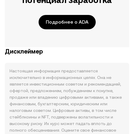
потенциал заработка
Подробнее о ADA
Дисклеймер
Настоящая информация предоставляется
исключительно в информационных целях. Она не
является инвестиционным советом и рекомендацией,
офертой, предложением, побуждением к покупке,
продаже или владению цифровыми активами, а также
финансовым, бухгалтерским, юридическим или
налоговым советом. Цифровые активы, в том числе
стейблкоины и NFT, подвержены волатильности и
высокому риску. Их курс может падать вплоть до
полного обесценивания. Оцените свое финансовое