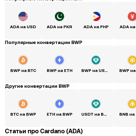
ADA на USD
ADA на PKR
ADA на PHP
ADA на
Популярные конвертации BWP
BWP на BTC
BWP на ETH
BWP на USDT
BWP на
Другие конвертации BWP
BTC на BWP
ETH на BWP
USDT на BWP
BNB на
Статьи про Cardano (ADA)