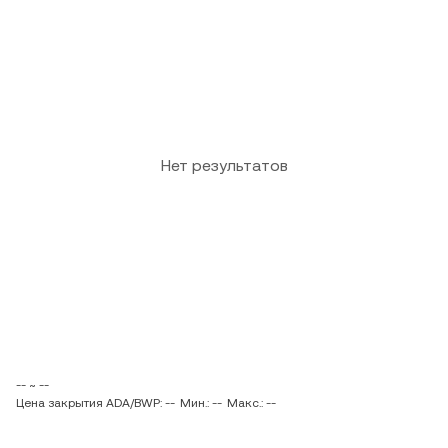
Нет результатов
-- ~ --
Цена закрытия ADA/BWP: --
Мин.: --
Макс.: --