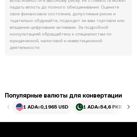
волатильности и высокому риску. Их стоимость может
падать вплоть до полного обесценивания. Оцените
свое финансовое состояние, допустимые риски и
тщательно обдумайте, подходит ли вам торговля или
владение цифровыми активами. За подробной
консультацией обращайтесь к специалистам по
юридической, налоговой и инвестиционной
деятельности.
Популярные валюты для конвертации
1 ADA
в
0,1965 USD
1 ADA
в
54,6 PKR