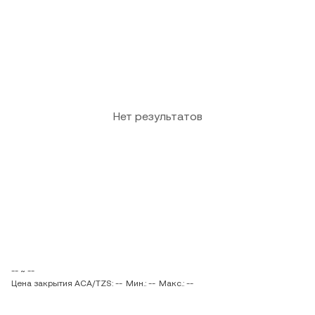
Нет результатов
-- ~ --
Цена закрытия ACA/TZS: --
Мин.: --
Макс.: --