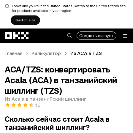
Looks like you're in the United States. Switch to the United States site
for products available in your region.
Switch site
Перейти к основному контенту
Создать аккаунт
Главная
Калькулятор
Из ACA в TZS
ACA/TZS: конвертировать
Acala (ACA) в танзанийский
шиллинг (TZS)
Из Acala в танзанийский шиллинг
4,5
Сколько сейчас стоит Acala в
танзанийский шиллинг?