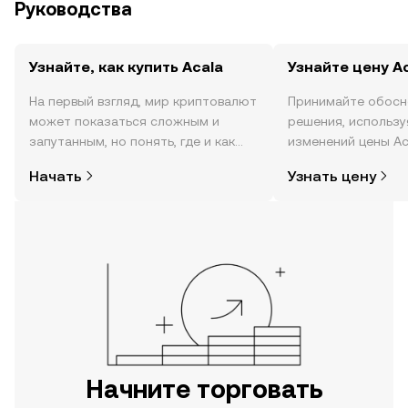
Руководства
Узнайте, как купить Acala
Узнайте цену A
На первый взгляд, мир криптовалют
Принимайте обосн
может показаться сложным и
решения, использ
запутанным, но понять, где и как
изменений цены Ac
покупать криптовалюту, совсем не
времени, данные о
Начать
Узнать цену
так сложно. Начните исследовать
сообществе, новос
мир криптовалют в мобильном
другое.
приложении OKX или прямо здесь,
на сайте.
Начните торговать