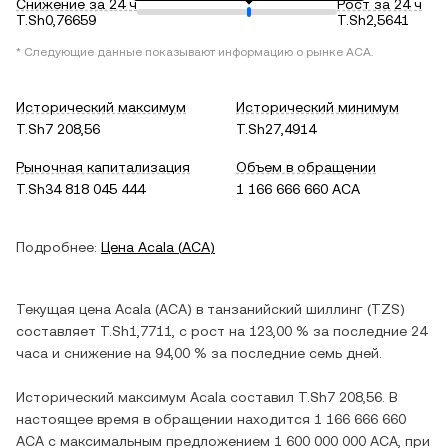
Снижение за 24 ч
Рост за 24 ч
T.Sh0,76659
T.Sh2,5641
* Следующие данные показывают информацию о рынке
ACA
.
Исторический максимум
Исторический минимум
T.Sh7 208,56
T.Sh27,4914
Рыночная капитализация
Объем в обращении
T.Sh34 818 045 444
1 166 666 660 ACA
Подробнее:
Цена
Acala
(
ACA
)
Текущая цена
Acala
(
ACA
) в
танзанийский шиллинг
(
TZS
)
составляет
T.Sh1,7711
, c
рост
на
123,00 %
за последние 24
часа и
снижение
на
94,00 %
за последние семь дней.
Исторический максимум
Acala
составил
T.Sh7 208,56
. В
настоящее время в обращении находится
1 166 666 660
ACA
с максимальным предложением
1 600 000 000 ACA
, при