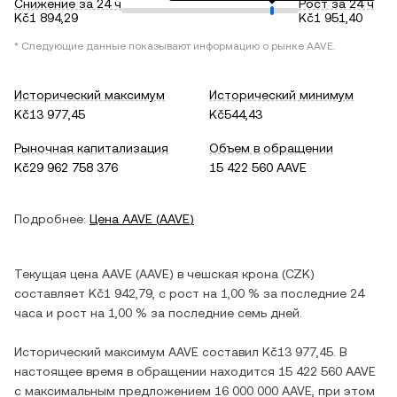
Снижение за 24 ч
Рост за 24 ч
Kč1 894,29
Kč1 951,40
* Следующие данные показывают информацию о рынке
AAVE
.
Исторический максимум
Исторический минимум
Kč13 977,45
Kč544,43
Рыночная капитализация
Объем в обращении
Kč29 962 758 376
15 422 560 AAVE
Подробнее:
Цена
AAVE
(
AAVE
)
Текущая цена
AAVE
(
AAVE
) в
чешская крона
(
CZK
)
составляет
Kč1 942,79
, c
рост
на
1,00 %
за последние 24
часа и
рост
на
1,00 %
за последние семь дней.
Исторический максимум
AAVE
составил
Kč13 977,45
. В
настоящее время в обращении находится
15 422 560 AAVE
с максимальным предложением
16 000 000 AAVE
, при этом