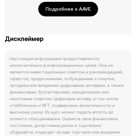
Подробнее о AAVE
Дисклеймер
Настоящая информация предоставляется
исключительно в информационных целях. Она не
является инвестиционным советом и рекомендацией,
офертой, предложением, побуждением к покупке,
продаже или владению цифровыми активами, а также
финансовым, бухгалтерским, юридическим или
налоговым советом. Цифровые активы, в том числе
стейблкоины и NFT, подвержены волатильности и
высокому риску. Их курс может падать вплоть до
полного обесценивания. Оцените свое финансовое
состояние, допустимые риски и тщательно
обдумайте, подходит ли вам торговля или владение