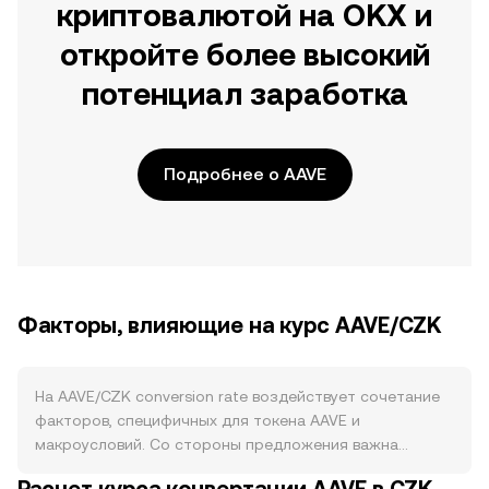
криптовалютой на OKX и
откройте более высокий
потенциал заработка
Подробнее о AAVE
Факторы, влияющие на курс AAVE/CZK
На AAVE/CZK conversion rate воздействует сочетание
факторов, специфичных для токена AAVE и
макроусловий. Со стороны предложения важна
токеномика AAVE: максимальный выпуск ограничен