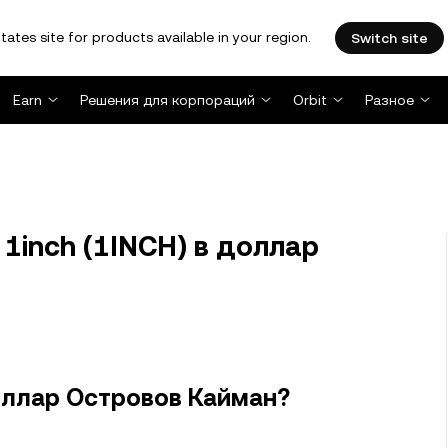
tates site for products available in your region.
Switch site
Earn
Решения для корпораций
Orbit
Разное
1inch (1INCH) в доллар
доллар Островов Кайман?