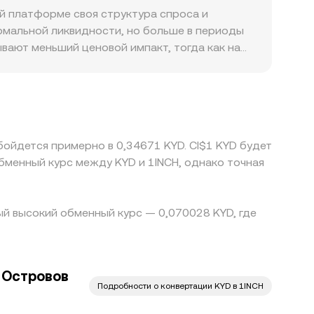
йблкоинами и их последующее приведение к
ой платформе своя структура спроса и
делки и возможной комиссии за конвертацию.
рмальной ликвидности, но больше в периоды
вают меньший ценовой импакт, тогда как на
торные факторы, влияющие на листинг и
 вводы/выводы в KYD ограничены и
рмируется через базу USDT: если 1INCH/USDT
инальный conversion rate. Арбитраж между
к перевода, различий в листингах и рисков
бойдется примерно в 0,34671 KYD. CI$1 KYD будет
 не закроют ценовой разрыв.
бменный курс между KYD и 1INCH, однако точная
мый высокий обменный курс — 0,070028 KYD, где
 Островов
Подробности о конвертации KYD в 1INCH