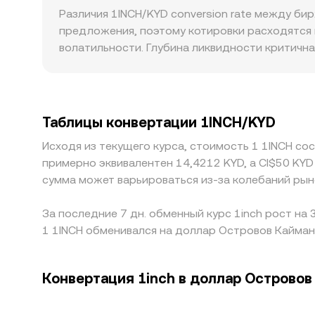
rate на централизованной платформе часто о
Различия 1INCH/KYD conversion rate между би
KYD, а также на внутреннюю ликвидность по п
предложения, поэтому котировки расходятся 
волатильности. Глубина ликвидности критична
менее ликвидных рынках даже умеренные объё
доступ к DeFi-токенам вроде 1INCH, могут со
пользователи вынуждены торговать через доп
торгуется активно, а сам USDT имеет небольш
Таблицы конвертации 1INCH/KYD
биржами помогает выравнивать цены, но не ус
Исходя из текущего курса, стоимость 1 1INCH со
исполнения; поэтому краткосрочные отклонен
примерно эквивалентен 14,4212 KYD, а CI$50 KYD
сумма может варьироваться из-за колебаний рын
За последние 7 дн. обменный курс 1inch рост на 
1 1INCH обменивался на доллар Островов Кайман.
Конвертация 1inch в доллар Островов