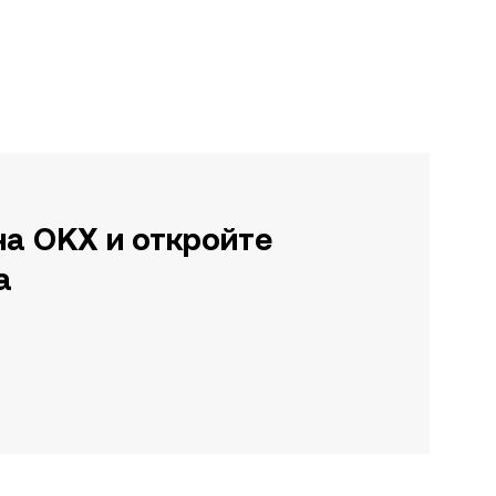
на OKX и откройте
а