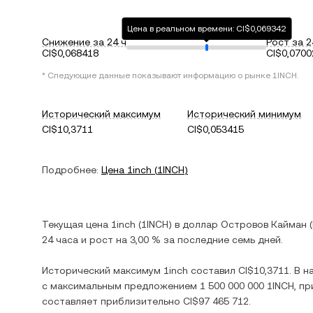
Цена в реальном времени: CI$0,069342
Снижение за 24 ч
Рост за 2
CI$0,068418
CI$0,0700
* Следующие данные показывают информацию о рынке
1INCH
.
Исторический максимум
Исторический минимум
CI$10,3711
CI$0,053415
Подробнее:
Цена
1inch
(
1INCH
)
Текущая цена
1inch
(
1INCH
) в
доллар Островов Кайман
(
24 часа и
рост
на
3,00 %
за последние семь дней.
Исторический максимум
1inch
составил
CI$10,3711
. В 
с максимальным предложением
1 500 000 000 1INCH
, п
составляет приблизительно
CI$97 465 712
.