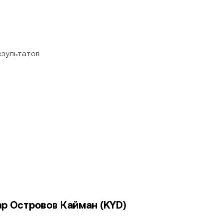
езультатов
ар Островов Кайман (KYD)