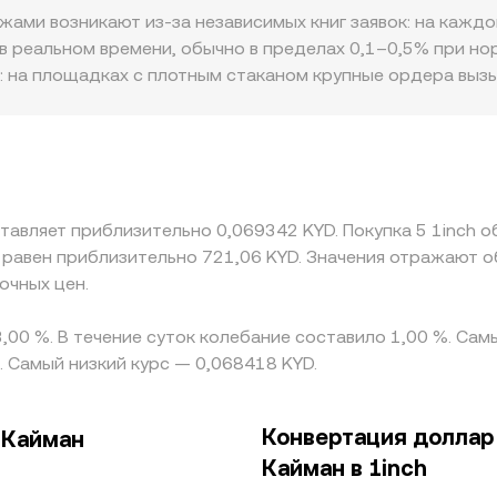
пирается на котировки 1INCH в парах с долларовыми сте
ржами возникают из-за независимых книг заявок: на кажд
рямым и кросс-парам, что отражается в конечной цене с
в реальном времени, обычно в пределах 0,1–0,5% при но
: на площадках с плотным стаканом крупные ордера вызы
мы могут заметно сдвигать цену. Региональные и регуля
здавать премии или дисконты, особенно там, где фиатные
олнительные кросс-пары. Часто котировка 1INCH/KYD фо
ой премиум или дисконт к KYD, это напрямую влияет на ф
траняет расхождения полностью из‑за комиссий, задерже
ставляет приблизительно 0,069342 KYD. Покупка 5 1inch о
ия продолжают возникать до тех пор, пока арбитражёры
 равен приблизительно 721,06 KYD. Значения отражают о
очных цен.
3,00 %. В течение суток колебание составило 1,00 %. Са
 Самый низкий курс — 0,068418 KYD.
Конвертация доллар
 Кайман
Кайман в 1inch