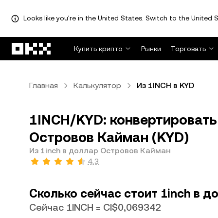
Looks like you're in the United States. Switch to the United S
Перейти к основному контенту
Купить крипто
Рынки
Торговать
Главная
Калькулятор
Из 1INCH в KYD
1INCH/KYD: конвертировать 
Островов Кайман (KYD)
Из 1inch в доллар Островов Кайман
4,3
Сколько сейчас стоит 1inch в 
Сейчас 1INCH = CI$0,069342