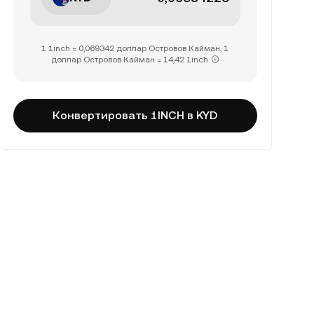
1 1inch = 0,069342 доллар Островов Кайман, 1
доллар Островов Кайман = 14,42 1inch
Конвертировать 1INCH в KYD