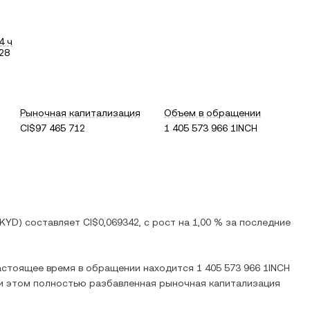
4 ч
28
Рыночная капитализация
Объем в обращении
CI$97 465 712
1 405 573 966 1INCH
KYD
) составляет
CI$0,069342
, c
рост
на
1,00 %
за последние
настоящее время в обращении находится
1 405 573 966 1INCH
ри этом полностью разбавленная рыночная капитализация