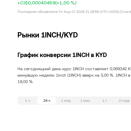
+CI$0,00040459
(+1,00 %)
Последнее обновление:
Fri Aug 07 2026 21:28:56 (UTC+0000) (Coord
Рынки 1INCH/KYD
График конверсии 1INCH в KYD
На сегоднящний день курс 1INCH составляет 0,069342 KY
минувшую неделю 1inch (1INCH) вверх на 3,00 %. 1INCH 
19,00 %.
1 ч
24 ч
1 нед.
1 мес.
1 г.
2 года