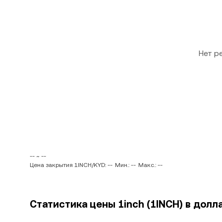
Нет р
-- ~ --
Цена закрытия 1INCH/KYD: --
Мин.: --
Макс.: --
Статистика цены 1inch (1INCH) в долл