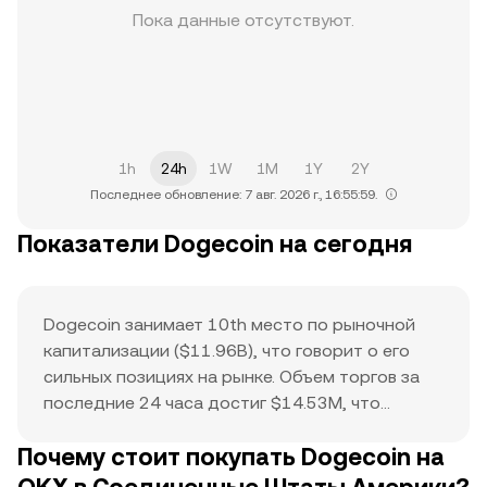
Пока данные отсутствуют.
1h
24h
1W
1M
1Y
2Y
Последнее обновление: 7 авг. 2026 г., 16:55:59.
Показатели Dogecoin на сегодня
Dogecoin занимает 10th место по рыночной
капитализации ($11.96B), что говорит о его
сильных позициях на рынке. Объем торгов за
последние 24 часа достиг $14.53M, что
указывает на активность покупателей и
Почему стоит покупать Dogecoin на
продавцов. Исторический максимум $0.74
служит ориентиром для текущего движения