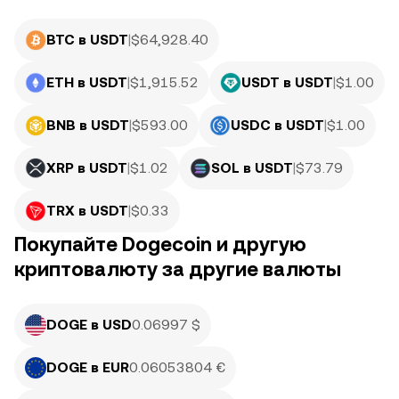
BTC в USDT
|
$
64,928.40
ETH в USDT
|
$
1,915.52
USDT в USDT
|
$
1.00
BNB в USDT
|
$
593.00
USDC в USDT
|
$
1.00
XRP в USDT
|
$
1.02
SOL в USDT
|
$
73.79
TRX в USDT
|
$
0.33
Покупайте Dogecoin и другую
криптовалюту за другие валюты
DOGE в USD
0.06997 $
DOGE в EUR
0.06053804 €