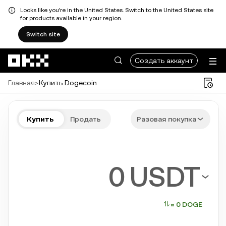
Looks like you're in the United States. Switch to the United States site
for products available in your region.
Switch site
Перейти к основному контенту
Создать аккаунт
Главная
>
Купить Dogecoin
Купите DOGE быстро и просто
Купить
Продать
Разовая покупка
Bitcoin, Ethereum, Tether, Solana и другие популярные криптова
USDT
≈ 0 DOGE