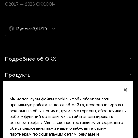
©2017 — 2026 OKX.COM
Русский/USD
Подробнее об OKX
Продукты
Услуги
Мы используем файлы cookie, чтобы обеспечивать
правильную работу нашего веб-сайта, персонализировать
Поддержка
рекламные объявления и другие материалы, обеспечивать
работу функций социальных сетей и анализировать
Купить крипто
сетевой трафик. Мы также предоставляем информацию
об использовании вами нашего веб-сайта своим
партнерам по социальным сетям, рекламе и