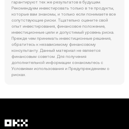
гарантируют тех же результатов в будущем. 
Рекомендуем инвестировать только в те продукты, 
которые вам знакомы, и только если понимаете все 
сопутствующие риски. Тщательно оцените свой 
опыт инвестирования, финансовое положение, 
инвестиционные цели и допустимый уровень риска. 
Прежде чем принимать инвестиционные решения, 
обратитесь к независимому финансовому 
консультанту. Данный материал не является 
финансовым советом. Для получения 
дополнительной информации ознакомьтесь с 
Условиями использования и Предупреждением о 
рисках.