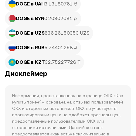
DOGE в UAH
3.13180761 ₴
DOGE в BYN
0.20802081 р.
DOGE в UZS
836.26150353 UZS
DOGE в RUB
5.74401258 ₽
DOGE в KZT
32.75227726 ₸
Дисклеймер
Информация, представленная на странице OKX «Как 
купить токен?», основана на отзывах пользователей 
OKX и сторонних источников. OKX не участвует в 
прогнозировании цен и не одобряет прогнозы цен, 
предоставленные пользователями OKX или 
сторонними источниками. Данный контент 
предоставляется «как есть» исключительно в 