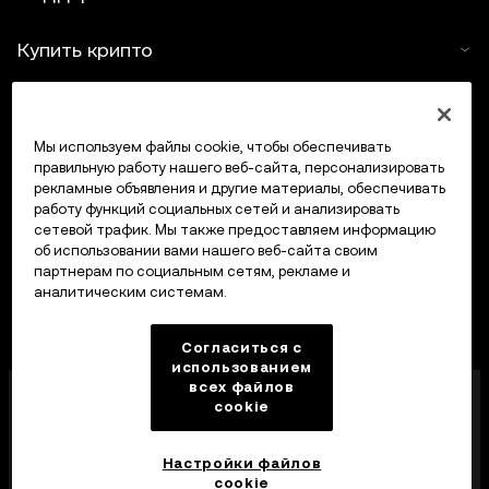
Купить крипто
Крипто-калькулятор
Мы используем файлы cookie, чтобы обеспечивать
Трейдинг
правильную работу нашего веб-сайта, персонализировать
рекламные объявления и другие материалы, обеспечивать
работу функций социальных сетей и анализировать
сетевой трафик. Мы также предоставляем информацию
об использовании вами нашего веб-сайта своим
партнерам по социальным сетям, рекламе и
аналитическим системам.
Согласиться с
использованием
всех файлов
Компания OKX Europe Limited, работающая под
cookie
торговой маркой OKX, получила лицензию
поставщика услуг в сфере криптоактивов от MFSA
в соответствии со статьей 28 Закона о рынках
Настройки файлов
криптоактивов (глава 647 Свода законов Мальты).
cookie