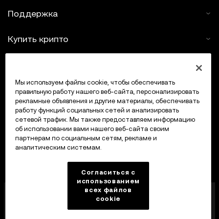
Поддержка
Купить крипто
Крипто-калькулятор
Мы используем файлы cookie, чтобы обеспечивать
Трейдинг
правильную работу нашего веб-сайта, персонализировать
рекламные объявления и другие материалы, обеспечивать
работу функций социальных сетей и анализировать
сетевой трафик. Мы также предоставляем информацию
об использовании вами нашего веб-сайта своим
партнерам по социальным сетям, рекламе и
аналитическим системам.
Согласиться с
использованием
всех файлов
Компания OKX Europe Limited, работающая под
cookie
торговой маркой OKX, получила лицензию
поставщика услуг в сфере криптоактивов от MFSA