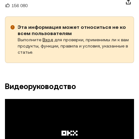
156 080
Эта информация может относиться не ко
всем пользователям
Выполните
Вход
для проверки, применимы ли к вам
продукты, функции, правила и условия, указанные в
статье.
Видеоруководство