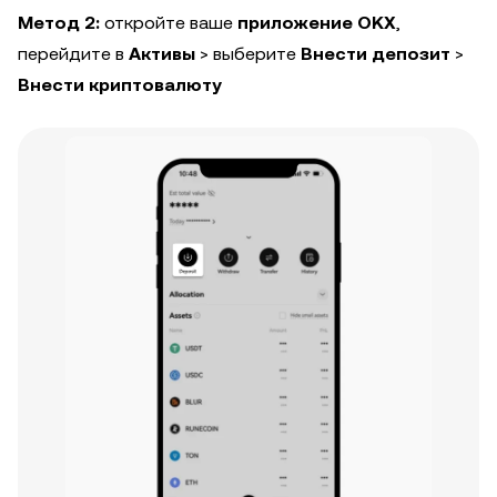
Метод 2:
откройте ваше
приложение OKX
,
перейдите в
Активы
> выберите
Внести депозит
>
Внести криптовалюту