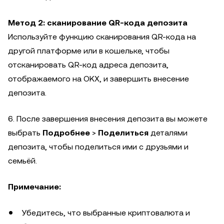
Метод 2: сканирование QR-кода депозита
Используйте функцию сканирования QR-кода на
другой платформе или в кошельке, чтобы
отсканировать QR-код адреса депозита,
отображаемого на OKX, и завершить внесение
депозита.
6. После завершения внесения депозита вы можете
выбрать
Подробнее
>
Поделиться
деталями
депозита, чтобы поделиться ими с друзьями и
семьёй.
Примечание:
Убедитесь, что выбранные криптовалюта и