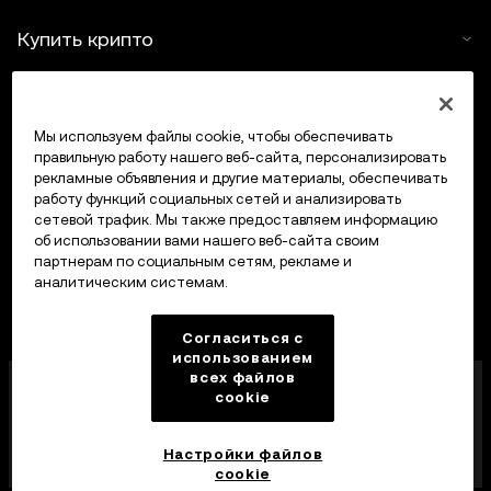
Купить крипто
Крипто-калькулятор
Мы используем файлы cookie, чтобы обеспечивать
Трейдинг
правильную работу нашего веб-сайта, персонализировать
рекламные объявления и другие материалы, обеспечивать
работу функций социальных сетей и анализировать
сетевой трафик. Мы также предоставляем информацию
об использовании вами нашего веб-сайта своим
партнерам по социальным сетям, рекламе и
аналитическим системам.
Согласиться с
использованием
всех файлов
Компания OKX Europe Limited, работающая под
cookie
торговой маркой OKX, получила лицензию
поставщика услуг в сфере криптоактивов от MFSA
в соответствии со статьей 28 Закона о рынках
Настройки файлов
криптоактивов (глава 647 Свода законов Мальты).
cookie