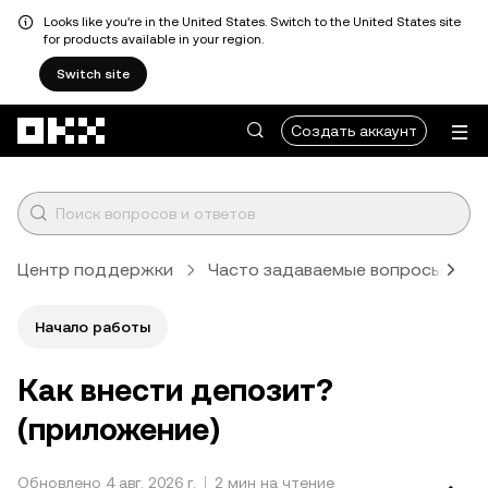
Looks like you're in the United States. Switch to the United States site
for products available in your region.
Switch site
Перейти к основному контенту
Создать аккаунт
Центр поддержки
Часто задаваемые вопросы
Д
Начало работы
Как внести депозит?
(приложение)
Обновлено 4 авг. 2026 г.
2 мин на чтение