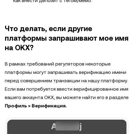
как внести депозит с тегом/мемо.
Что делать, если другие
платформы запрашивают мое имя
на OKX?
В рамках требований регуляторов некоторые
платформы могут запрашивать верификацию имени
перед совершением транзакции на нашу платформу.
Если вам потребуется ввести верифицированное имя
вашего аккаунта OKX, вы можете найти его в разделе
Профиль > Верификация.