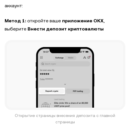
аккаунт:
Метод 1:
откройте ваше
приложение OKX
,
выберите
Внести депозит криптовалюты
Открытие страницы внесения депозита с главной
страницы