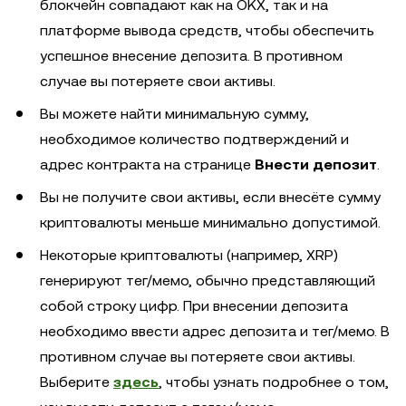
блокчейн совпадают как на OKX, так и на
платформе вывода средств, чтобы обеспечить
успешное внесение депозита. В противном
случае вы потеряете свои активы.
Вы можете найти минимальную сумму,
необходимое количество подтверждений и
адрес контракта на странице
Внести депозит
.
Вы не получите свои активы, если внесёте сумму
криптовалюты меньше минимально допустимой.
Некоторые криптовалюты (например, XRP)
генерируют тег/мемо, обычно представляющий
собой строку цифр. При внесении депозита
необходимо ввести адрес депозита и тег/мемо. В
противном случае вы потеряете свои активы.
Выберите
здесь
, чтобы узнать подробнее о том,