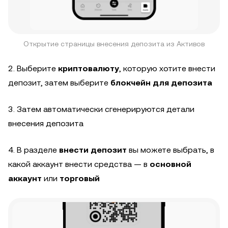
Открытие страницы внесения депозита из Активов
2. Выберите
криптовалюту
, которую хотите внести
депозит, затем выберите
блокчейн для депозита
3. Затем автоматически сгенерируются детали
внесения депозита
4. В разделе
внести депозит
вы можете выбрать, в
какой аккаунт внести средства — в
основной
аккаунт
или
торговый