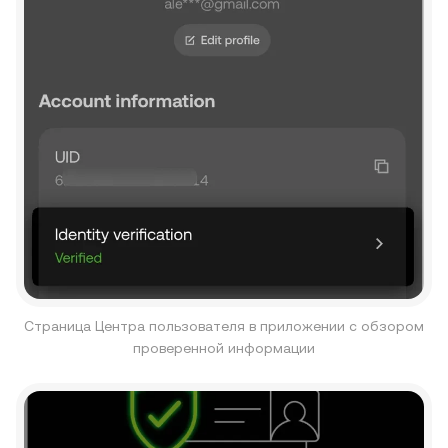
Страница Центра пользователя в приложении с обзором
проверенной информации