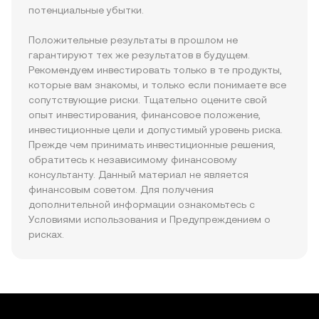
потенциальные убытки.
Положительные результаты в прошлом не 
гарантируют тех же результатов в будущем. 
Рекомендуем инвестировать только в те продукты, 
которые вам знакомы, и только если понимаете все 
сопутствующие риски. Тщательно оцените свой 
опыт инвестирования, финансовое положение, 
инвестиционные цели и допустимый уровень риска. 
Прежде чем принимать инвестиционные решения, 
обратитесь к независимому финансовому 
консультанту. Данный материал не является 
финансовым советом. Для получения 
дополнительной информации ознакомьтесь с 
Условиями использования и Предупреждением о 
рисках.