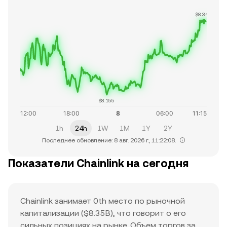
$8.346
$8.155
1h
24h
1W
1M
1Y
2Y
Последнее обновление: 8 авг. 2026 г., 11:22:08.
Показатели Chainlink на сегодня
Chainlink занимает 0th место по рыночной
капитализации ($8.35B), что говорит о его
сильных позициях на рынке. Объем торгов за