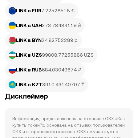
LINK в EUR
7.22528518 €
LINK в UAH
373.78484119 ₴
LINK в BYN
24.82752289 р.
LINK в UZS
99808.77255886 UZS
LINK в RUB
684.03049674 ₽
LINK в KZT
3910.43140707 ₸
Дисклеймер
Информация, представленная на странице OKX «Как 
купить токен?», основана на отзывах пользователей 
OKX и сторонних источников. OKX не участвует в 