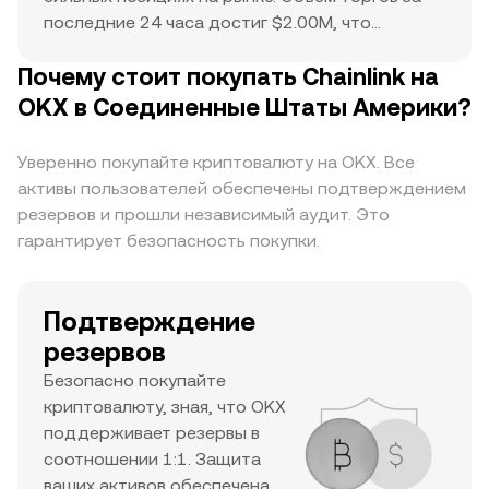
последние 24 часа достиг $2.00M, что
указывает на активность покупателей и
Почему стоит покупать Chainlink на
продавцов. Исторический максимум $52.99
служит ориентиром для текущего движения
OKX в Соединенные Штаты Америки?
цены и потенциального роста. Сочетание
высокого уровня рыночной капитализации,
Уверенно покупайте криптовалюту на OKX. Все
значительного ежедневного объема торгов и
активы пользователей обеспечены подтверждением
высокого исторического максимума говорит о
резервов и прошли независимый аудит. Это
том, что это крупный актив с высокой
гарантирует безопасность покупки.
заинтересованностью трейдеров и хорошей
ликвидностью.
Подтверждение
резервов
Безопасно покупайте
криптовалюту, зная, что OKX
поддерживает резервы в
соотношении 1:1. Защита
ваших активов обеспечена