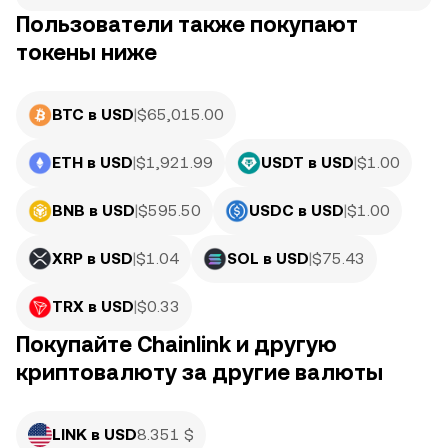
Пользователи также покупают
токены ниже
BTC в USD
|
$
65,015.00
ETH в USD
|
$
1,921.99
USDT в USD
|
$
1.00
BNB в USD
|
$
595.50
USDC в USD
|
$
1.00
XRP в USD
|
$
1.04
SOL в USD
|
$
75.43
TRX в USD
|
$
0.33
Покупайте Chainlink и другую
криптовалюту за другие валюты
LINK в USD
8.351 $