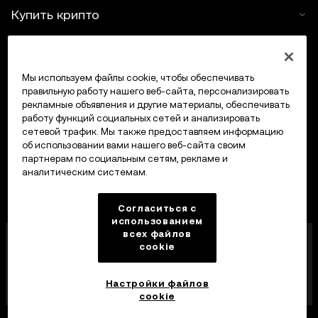
Купить крипто
Крипто-калькулятор
Мы используем файлы cookie, чтобы обеспечивать
Трейдинг
правильную работу нашего веб-сайта, персонализировать
рекламные объявления и другие материалы, обеспечивать
работу функций социальных сетей и анализировать
сетевой трафик. Мы также предоставляем информацию
об использовании вами нашего веб-сайта своим
партнерам по социальным сетям, рекламе и
аналитическим системам.
Согласиться с
использованием
всех файлов
Компания OKX Europe Limited, работающая под
cookie
торговой маркой OKX, получила лицензию
поставщика услуг в сфере криптоактивов от MFSA
в соответствии со статьей 28 Закона о рынках
Настройки файлов
криптоактивов (глава 647 Свода законов Мальты).
cookie