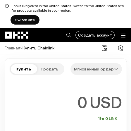
Looks like you're in the United States. Switch to the United States site
for products available in your region.
Switch site
Перейти к основному контенту
Создать аккаунт
Главная
>
Купить Chainlink
Купите LINK быстро и просто
Купить
Продать
Мгновенный ордер
Bitcoin, Ethereum, Solana и другие популярные криптовалюты
USD
≈ 0 LINK