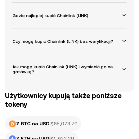
Gdzie najlepiej kupić Chainlink (LINK)
Czy mogę kupić Chainlink (LINK) bez weryfikacji?
Jak mogę kupić Chainlink (LINK) i wymienić go na
gotówkę?
Użytkownicy kupują także poniższe
tokeny
Z BTC na USD
|
$
65,073.70
Z ETH na USD
|
$
1,922.29