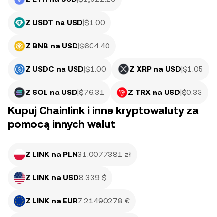
Z USDT na USD
|
$
1.00
Z BNB na USD
|
$
604.40
Z USDC na USD
|
$
1.00
Z XRP na USD
|
$
1.05
Z SOL na USD
|
$
76.31
Z TRX na USD
|
$
0.33
Kupuj Chainlink i inne kryptowaluty za
pomocą innych walut
Z LINK na PLN
31.0077381 zł
Z LINK na USD
8.339 $
Z LINK na EUR
7.21490278 €