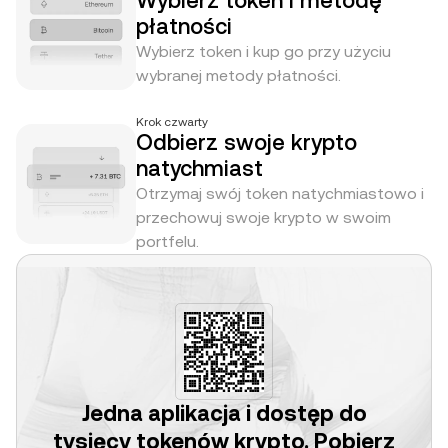
Wybierz token i metodę
płatności
Wybierz token i kup go przy użyciu
wybranej metody płatności.
Krok czwarty
Odbierz swoje krypto
natychmiast
Otrzymaj swój token natychmiastowo i
przechowuj swoje krypto w swoim
portfelu.
Jedna aplikacja i dostęp do
tysięcy tokenów krypto. Pobierz