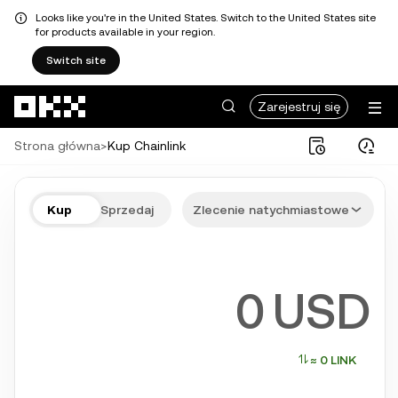
Looks like you're in the United States. Switch to the United States site
for products available in your region.
Switch site
Przejdź do głównej treści
Zarejestruj się
Strona główna
>
Kup Chainlink
Kup LINK w kilku krokach
Kup
Sprzedaj
Zlecenie natychmiastowe
Użyj popularnych i bezpiecznych metod płatności takich jak BLIK i 
USD
≈ 0 LINK