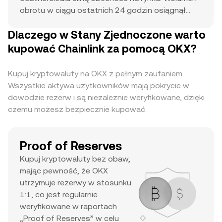
obrotu w ciągu ostatnich 24 godzin osiągnął
$1.61M, co wskazuje na aktywne uczestnictwo.
Dlaczego w Stany Zjednoczone warto
Najbliższa cena w historii $52.99 służy jako punkt
odniesienia dla obecnych ruchów cenowych i
kupować Chainlink za pomocą OKX?
potencjalnych wzrostów. Połączenie wysokiej
kapitalizacji rynkowej, znacznego dziennego
Kupuj kryptowaluty na OKX z pełnym zaufaniem.
wolumenu i rekordowego poziomu ATH sugeruje,
Wszystkie aktywa użytkowników mają pokrycie w
że jest to główne aktywo cieszące się dużym
dowodzie rezerw i są niezależnie weryfikowane, dzięki
zainteresowaniem traderów i wysoką płynnością.
czemu możesz bezpiecznie kupować.
Proof of Reserves
Kupuj kryptowaluty bez obaw,
mając pewność, że OKX
utrzymuje rezerwy w stosunku
1:1, co jest regularnie
weryfikowane w raportach
„Proof of Reserves” w celu