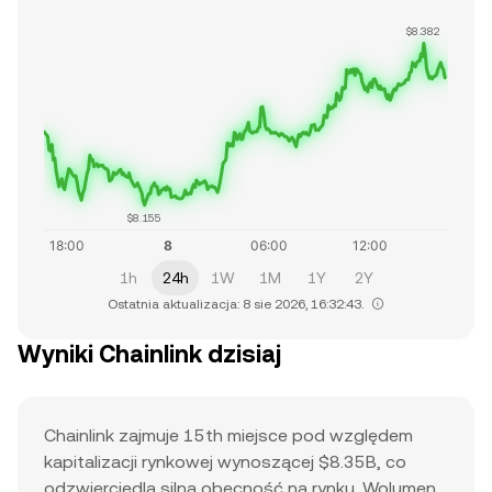
$8.382
$8.155
1h
24h
1W
1M
1Y
2Y
Ostatnia aktualizacja: 8 sie 2026, 16:32:43.
Wyniki Chainlink dzisiaj
Chainlink zajmuje 15th miejsce pod względem
kapitalizacji rynkowej wynoszącej $8.35B, co
odzwierciedla silną obecność na rynku. Wolumen