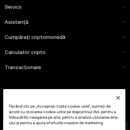
Servicii
Asistență
Cumpărați criptomonedă
Calculator cripto
Tranzacționare
Făcând clic pe „Acceptați toate cookie-urile”, sunteți de
acord cu stocarea cookie-urilor pe dispozitivul dvs. pentru a
îmbunătăți navigarea pe site, pentru a analiza utilizarea site-
ului și pentru a ajuta eforturile noastre de marketing.
OKX Europe Limited, care operează sub denumirea