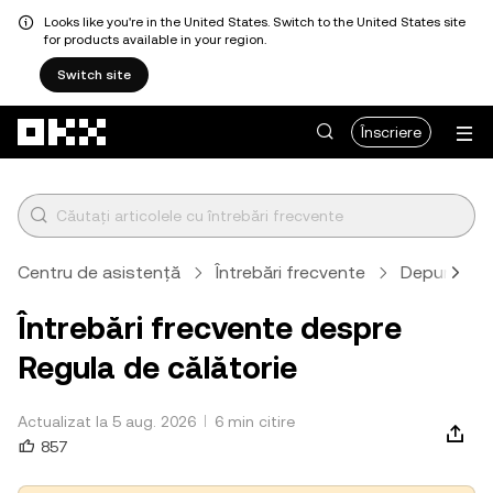
Looks like you're in the United States. Switch to the United States site
for products available in your region.
Switch site
Săriți la conținutul principal
Înscriere
Centru de asistență
Întrebări frecvente
Depunere și
Întrebări frecvente despre
Regula de călătorie
Actualizat la 5 aug. 2026
6 min citire
857