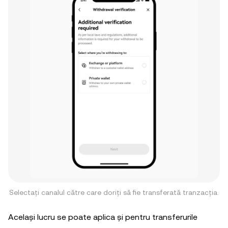
Selectați canalul către care doriți să fie transferată tranzacția.
Același lucru se poate aplica și pentru transferurile