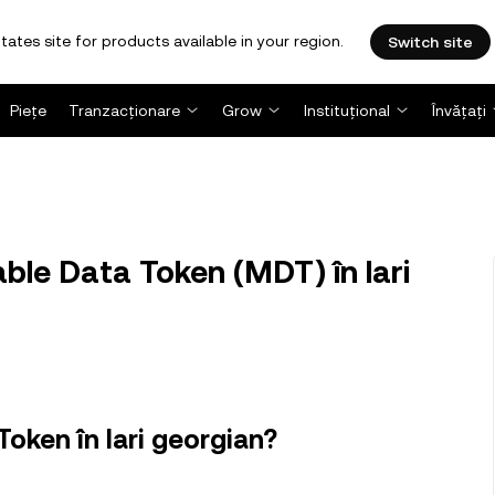
tates site for products available in your region.
Switch site
Piețe
Tranzacționare
Grow
Instituțional
Învățați
le Data Token (MDT) în lari
oken în lari georgian?