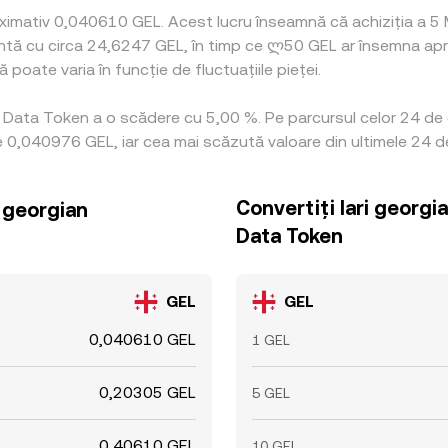
oximativ 0,040610 GEL. Acest lucru înseamnă că achiziția a 5
lentă cu circa 24,6247 GEL, în timp ce ლ50 GEL ar însemna apr
poate varia în funcție de fluctuațiile pieței.
e Data Token a o scădere cu 5,00 %. Pe parcursul celor 24 de 
e 0,040976 GEL, iar cea mai scăzută valoare din ultimele 24 d
Convertiți lari georgi
i georgian
Data Token
GEL
GEL
0,040610 GEL
1 GEL
0,20305 GEL
5 GEL
0,40610 GEL
10 GEL