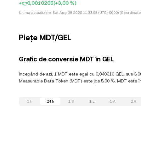
+ლ0,0010205
(+3,00 %)
Ultima actualizare:
Sat Aug 08 2026 11:33:08 (UTC+0000) (Coordinate
Piețe MDT/GEL
Grafic de conversie MDT în GEL
Începând de azi, 1 MDT este egal cu 0,040610 GEL, sus 3,0
Measurable Data Token (MDT) este jos 5,00 %. MDT este în te
1 h
24 h
1 S
1 L
1 A
2 A