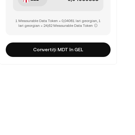
1 Measurable Data Token = 0,04061 lari georgian, 1
lari georgian = 24,62 Measurable Data Token
Convertiți MDT în GEL