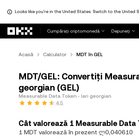
Looks like you're in the United States. Switch to the United S
Săriți la conținutul principal
Cumpărați criptomonedă
Depuneți
Acasă
Calculator
MDT în GEL
MDT/GEL: Convertiți Measurab
georgian (GEL)
Measurable Data Token - lari georgian
4,5
Cât valorează 1 Measurable Data T
1 MDT valorează în prezent ლ0,040610