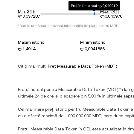
Preț în timp real: ლ0,040610
Min. 24 h
Max. 24 h
ლ0,037287
ლ0,040976
*Datele următoare prezintă informațiile de piață pentru
MDT
.
Maxim istoric
Minim istoric
ლ1,4914
ლ0,0041866
Citiți mai mult:
Preț
Measurable Data Token
(
MDT
)
Prețul actual pentru
Measurable Data Token
(
MDT
) în
lari 
ultimele 24 de ore, și
o scădere
din
5,00 %
în ultimele șapte
Cel mai mare preț istoric pentru
Measurable Data Token
a
cu o ofertă maximă de
1.000.000.000 MDT
, care duce capi
Prețul
Measurable Data Token
în
GEL
este actualizat în timp