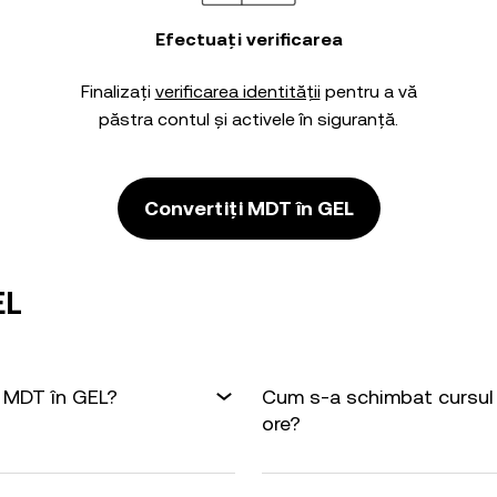
Efectuați verificarea
Finalizați
verificarea identității
pentru a vă
păstra contul și activele în siguranță.
Convertiți MDT în GEL
EL
1 MDT în GEL?
Cum s-a schimbat cursul 
ore?