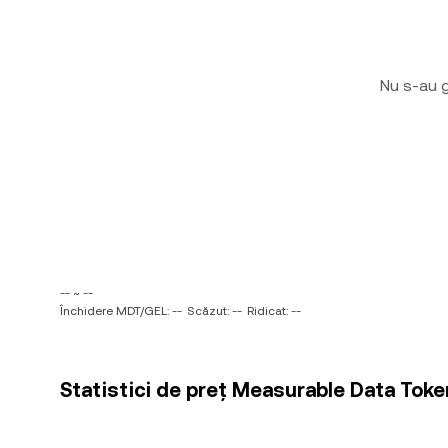
Nu s-au g
-- ~ --
Închidere MDT/GEL: --
Scăzut: --
Ridicat: --
Statistici de preț Measurable Data Token