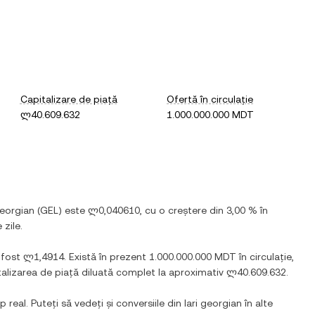
Capitalizare de piață
Ofertă în circulație
ლ40.609.632
1.000.000.000 MDT
georgian
(
GEL
) este
ლ0,040610
, cu
o creștere
din
3,00 %
în
 zile.
 fost
ლ1,4914
. Există în prezent
1.000.000.000 MDT
în circulație,
talizarea de piață diluată complet la aproximativ
ლ40.609.632
.
 real. Puteți să vedeți și conversiile din
lari georgian
în alte