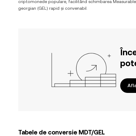
criptomonede populare, facilitând schimbarea
Measurable
georgian
(
GEL
) rapid și convenabil.
Înc
pote
Afl
Tabele de conversie MDT/GEL