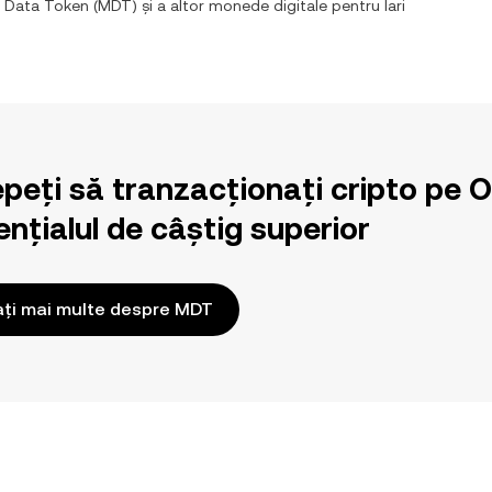
 Data Token
(
MDT
) și a altor monede digitale pentru
lari
epeți să tranzacționați cripto pe 
nțialul de câștig superior
ați mai multe despre MDT