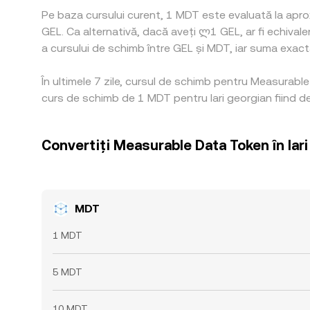
Pe baza cursului curent, 1 MDT este evaluată la apr
GEL. Ca alternativă, dacă aveți ლ1 GEL, ar fi echiva
a cursului de schimb între GEL și MDT, iar suma exactă 
În ultimele 7 zile, cursul de schimb pentru Measurabl
curs de schimb de 1 MDT pentru lari georgian fiind d
Convertiți Measurable Data Token în lar
MDT
1 MDT
5 MDT
10 MDT