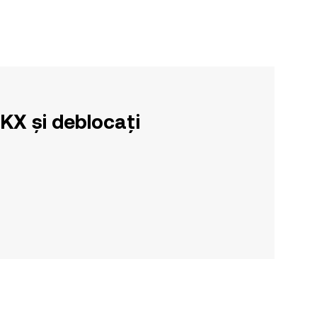
OKX și deblocați