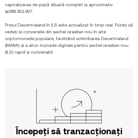
capitalizarea de piață diluată complet la aproximativ
₪388.353.907
.
Prețul
Decentraland
în
ILS
este actualizat în timp real. Puteți să
vedeți și conversiile din
șechel israelian nou
în alte
criptomonede populare, facilitând schimbarea
Decentraland
(
MANA
) și a altor monede digitale pentru
șechel israelian nou
(
ILS
) rapid și convenabil.
Începeți să tranzacționați