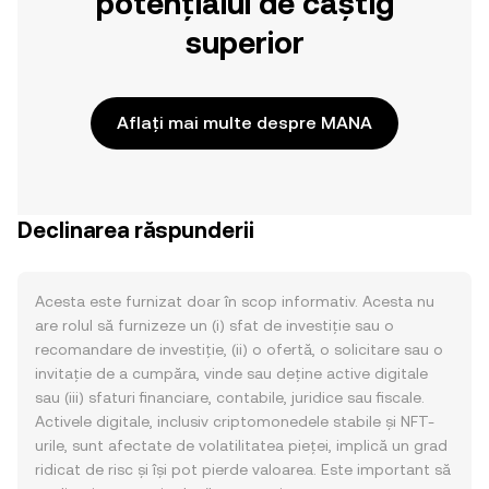
potențialul de câștig
superior
Aflați mai multe despre MANA
Declinarea răspunderii
Acesta este furnizat doar în scop informativ. Acesta nu
are rolul să furnizeze un (i) sfat de investiție sau o
recomandare de investiție, (ii) o ofertă, o solicitare sau o
invitație de a cumpăra, vinde sau deține active digitale
sau (iii) sfaturi financiare, contabile, juridice sau fiscale.
Activele digitale, inclusiv criptomonedele stabile și NFT-
urile, sunt afectate de volatilitatea pieței, implică un grad
ridicat de risc și își pot pierde valoarea. Este important să