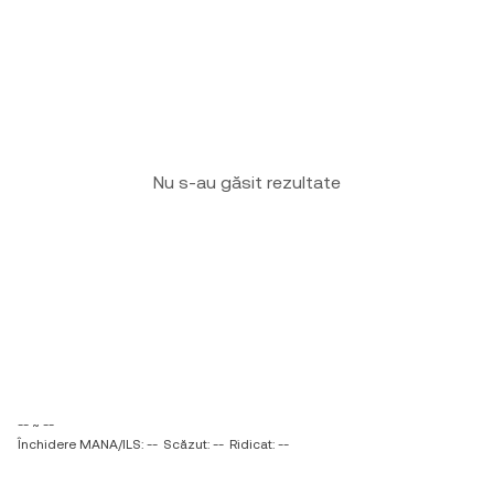
Nu s-au găsit rezultate
-- ~ --
Închidere MANA/ILS: --
Scăzut: --
Ridicat: --