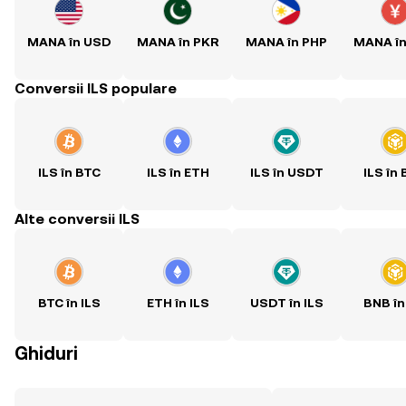
MANA în USD
MANA în PKR
MANA în PHP
MANA î
Conversii ILS populare
ILS în BTC
ILS în ETH
ILS în USDT
ILS în
Alte conversii ILS
BTC în ILS
ETH în ILS
USDT în ILS
BNB în
Ghiduri