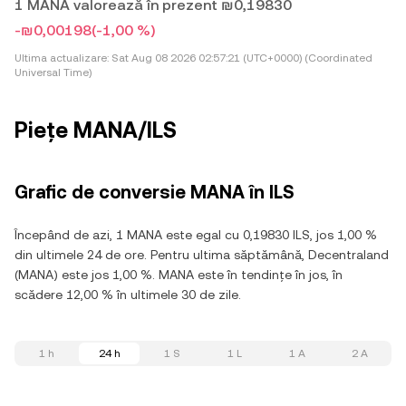
1 MANA valorează în prezent ₪0,19830
-₪0,00198
(-1,00 %)
Ultima actualizare:
Sat Aug 08 2026 02:57:21 (UTC+0000) (Coordinated
Universal Time)
Piețe MANA/ILS
Grafic de conversie MANA în ILS
Începând de azi, 1 MANA este egal cu 0,19830 ILS, jos 1,00 %
din ultimele 24 de ore. Pentru ultima săptămână, Decentraland
(MANA) este jos 1,00 %. MANA este în tendințe în jos, în
scădere 12,00 % în ultimele 30 de zile.
1 h
24 h
1 S
1 L
1 A
2 A