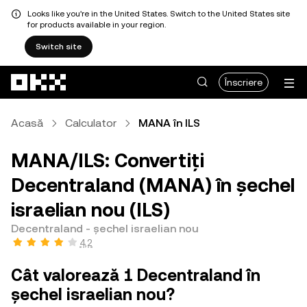
Looks like you're in the United States. Switch to the United States site
for products available in your region.
Switch site
Săriți la conținutul principal
Înscriere
Acasă
Calculator
MANA în ILS
MANA/ILS: Convertiți
Decentraland (MANA) în șechel
israelian nou (ILS)
Decentraland - șechel israelian nou
4,2
Cât valorează 1 Decentraland în
șechel israelian nou?