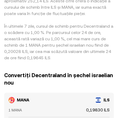
aproximativ 252,14 ILS. Aceste cifre oferă o indicație a
cursului de schimb între ILS și MANA, iar suma exactă
poate varia în funcție de fluctuațiile pieței.
În ultimele 7 zile, cursul de schimb pentru Decentraland a
o scădere cu 1,00 %. Pe parcursul celor 24 de ore,
această rată variază cu 1,00 %, cel mai mare curs de
schimb de 1 MANA pentru șechel israelian nou fiind de
0,20028 ILS, iar cea mai scăzută valoare din ultimele 24
de ore fiind 0,19645 ILS.
Convertiți Decentraland în șechel israelian
nou
MANA
ILS
0,19830 ILS
1 MANA