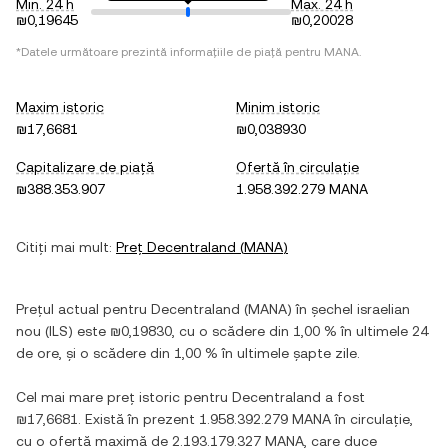
Min. 24 h
Max. 24 h
₪0,19645
₪0,20028
*Datele următoare prezintă informațiile de piață pentru
MANA
.
Maxim istoric
Minim istoric
₪17,6681
₪0,038930
Capitalizare de piață
Ofertă în circulație
₪388.353.907
1.958.392.279 MANA
Citiți mai mult:
Preț
Decentraland
(
MANA
)
Prețul actual pentru
Decentraland
(
MANA
) în
șechel israelian
nou
(
ILS
) este
₪0,19830
, cu
o scădere
din
1,00 %
în ultimele 24
de ore, și
o scădere
din
1,00 %
în ultimele șapte zile.
Cel mai mare preț istoric pentru
Decentraland
a fost
₪17,6681
. Există în prezent
1.958.392.279 MANA
în circulație,
cu o ofertă maximă de
2.193.179.327 MANA
, care duce