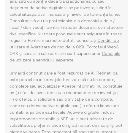
analizați cu atenție dacă tranzacționarea cu sau
deținerea de active digitale vi se potrivește, luând în
calcul situația dvs. financiară și nivelul de toleranță la risc.
Consultați-vă cu un profesionist din domeniul juridic /
fiscal / de investiții pentru întrebări despre circumstanțele
dvs. specifice. Nu toate produsele sunt asigurate în toate
regiunile. Pentru mai multe detalii, consultați
Condiții de
utilizare
și
Avertizare de risc
de la OKX. Portofelul Web3
OKX și serviciile sale auxiliare sunt supuse unor
Condițiile
de utilizare a serviciului
separate.
Urmăriți conținut care a fost rezumat de AI. Rețineți că
este posibil ca informațiile furnizate să nu fie corecte,
complete sau actualizate. Aceste informații nu constituie
un (i) sfat de investiție sau o recomandare de investiție,
(ii) o ofertă, o solicitare sau o invitație de a cumpăra,
vinde sau deține active digitale sau (iii) sfaturi financiare,
contabile, juridice sau fiscale. Activele digitale, inclusiv
criptomonedele stabile și NFT-urile, sunt afectate de
volatilitatea pieței, implică un grad ridicat de risc și își pot
pierde valoarea. Este important să analizați cu atenție