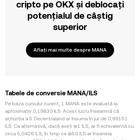
cripto pe OKX și deblocați
potențialul de câștig
superior
Aflați mai multe despre MANA
Tabele de conversie MANA/ILS
Pe baza cursului curent, 1 MANA este evaluată la
aproximativ 0,19830 ILS. Acest lucru înseamnă că
achiziția a 5 Decentraland ar însuma în jur de 0,99151
ILS. Ca alternativă, dacă aveți ₪1 ILS, ar fi echivalentă cu
circa 5,0428 ILS, în timp ce ₪50 ILS ar însemna