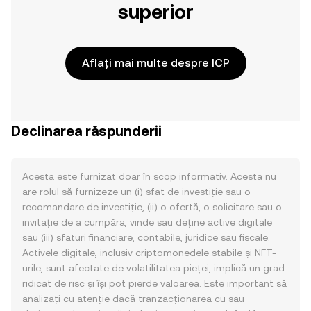
superior
Aflați mai multe despre ICP
Declinarea răspunderii
Acesta este furnizat doar în scop informativ. Acesta nu
are rolul să furnizeze un (i) sfat de investiție sau o
recomandare de investiție, (ii) o ofertă, o solicitare sau o
invitație de a cumpăra, vinde sau deține active digitale
sau (iii) sfaturi financiare, contabile, juridice sau fiscale.
Activele digitale, inclusiv criptomonedele stabile și NFT-
urile, sunt afectate de volatilitatea pieței, implică un grad
ridicat de risc și își pot pierde valoarea. Este important să
analizați cu atenție dacă tranzacționarea cu sau