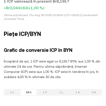
1 ICP valorează în prezent Br6,1917
+Br0,044163
(+1,00 %)
Ultima actualizare:
Thu Aug 06 2026 03:28:40 (UTC+0000) (Coordinated
Universal Time)
Piețe ICP/BYN
Grafic de conversie ICP în BYN
Începând de azi, 1 ICP este egal cu 6,1917 BYN, sus 1,00 % din
ultimele 24 de ore. Pentru ultima săptămână, Internet
Computer (ICP) este sus 1,00 %. ICP este în tendințe în jos, în
scădere 4,00 % în ultimele 30 de zile.
1 h
24 h
1 S
1 L
1 A
2 A