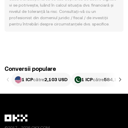
vi se potrivește, luând în calcul situația dvs. financiară și
nivelul de toleranță la risc. Consultați-vă cu un
profesionist din domeniul juridic / fiscal / de investiții
pentru întrebări despre circumstanțele dvs. specifice.
Conversii populare
1 ICP
către
2,103 USD
1 ICP
către
584,1 PKR
©2017 - 2026 OKX.COM