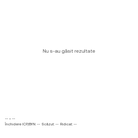
Nu s-au găsit rezultate
-- ~ --
Închidere ICP/BYN: --
Scăzut: --
Ridicat: --