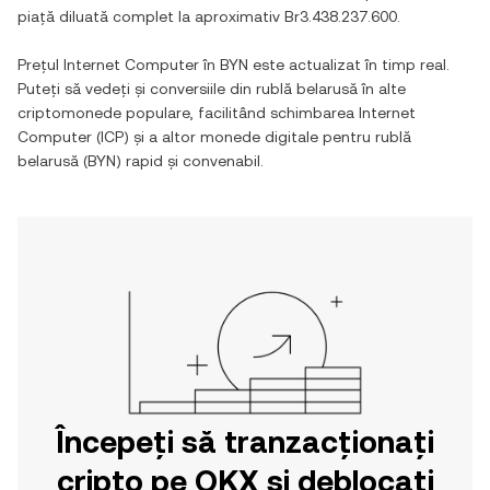
piață diluată complet la aproximativ
Br3.438.237.600
.
Prețul
Internet Computer
în
BYN
este actualizat în timp real.
Puteți să vedeți și conversiile din
rublă belarusă
în alte
criptomonede populare, facilitând schimbarea
Internet
Computer
(
ICP
) și a altor monede digitale pentru
rublă
belarusă
(
BYN
) rapid și convenabil.
Începeți să tranzacționați
cripto pe OKX și deblocați