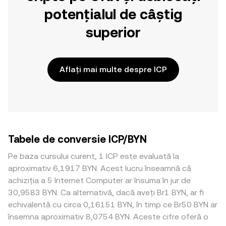
potențialul de câștig
superior
Aflați mai multe despre ICP
Tabele de conversie ICP/BYN
Pe baza cursului curent, 1 ICP este evaluată la
aproximativ 6,1917 BYN. Acest lucru înseamnă că
achiziția a 5 Internet Computer ar însuma în jur de
30,9583 BYN. Ca alternativă, dacă aveți Br1 BYN, ar fi
echivalentă cu circa 0,16151 BYN, în timp ce Br50 BYN ar
însemna aproximativ 8,0754 BYN. Aceste cifre oferă o