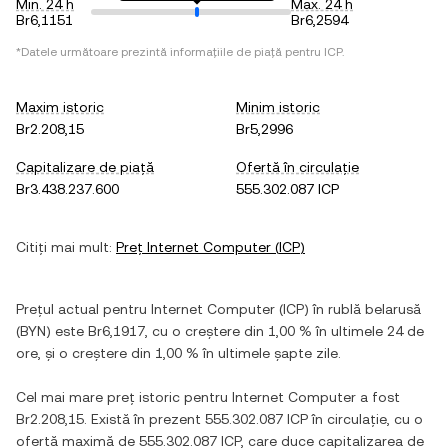
Min. 24 h
Max. 24 h
Br6,1151
Br6,2594
*Datele următoare prezintă informațiile de piață pentru
ICP
.
Maxim istoric
Minim istoric
Br2.208,15
Br5,2996
Capitalizare de piață
Ofertă în circulație
Br3.438.237.600
555.302.087 ICP
Citiți mai mult:
Preț
Internet Computer
(
ICP
)
Prețul actual pentru
Internet Computer
(
ICP
) în
rublă belarusă
(
BYN
) este
Br6,1917
, cu
o creștere
din
1,00 %
în ultimele 24 de
ore, și
o creștere
din
1,00 %
în ultimele șapte zile.
Cel mai mare preț istoric pentru
Internet Computer
a fost
Br2.208,15
. Există în prezent
555.302.087 ICP
în circulație, cu o
ofertă maximă de
555.302.087 ICP
, care duce capitalizarea de