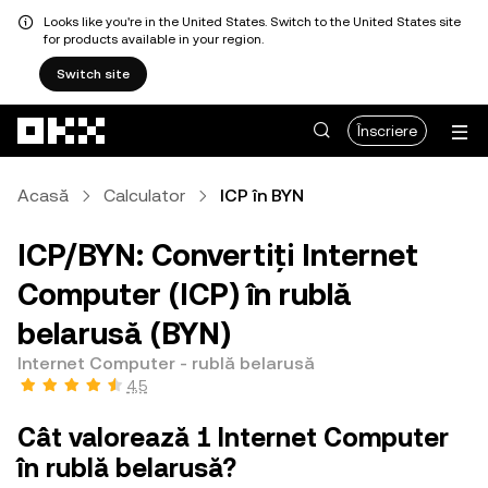
Looks like you're in the United States. Switch to the United States site
for products available in your region.
Switch site
Săriți la conținutul principal
Înscriere
Acasă
Calculator
ICP în BYN
ICP/BYN: Convertiți Internet
Computer (ICP) în rublă
belarusă (BYN)
Internet Computer - rublă belarusă
4,5
Cât valorează 1 Internet Computer
în rublă belarusă?