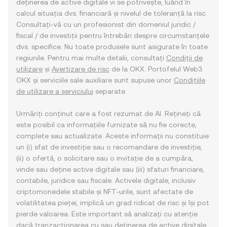
deținerea de active digitale vi se potrivește, luând în
calcul situația dvs. financiară și nivelul de toleranță la risc.
Consultați-vă cu un profesionist din domeniul juridic /
fiscal / de investiții pentru întrebări despre circumstanțele
dvs. specifice. Nu toate produsele sunt asigurate în toate
regiunile. Pentru mai multe detalii, consultați
Condiții de
utilizare
și
Avertizare de risc
de la OKX. Portofelul Web3
OKX și serviciile sale auxiliare sunt supuse unor
Condițiile
de utilizare a serviciului
separate.
Urmăriți conținut care a fost rezumat de AI. Rețineți că
este posibil ca informațiile furnizate să nu fie corecte,
complete sau actualizate. Aceste informații nu constituie
un (i) sfat de investiție sau o recomandare de investiție,
(ii) o ofertă, o solicitare sau o invitație de a cumpăra,
vinde sau deține active digitale sau (iii) sfaturi financiare,
contabile, juridice sau fiscale. Activele digitale, inclusiv
criptomonedele stabile și NFT-urile, sunt afectate de
volatilitatea pieței, implică un grad ridicat de risc și își pot
pierde valoarea. Este important să analizați cu atenție
dacă tranzacționarea cu sau deținerea de active digitale