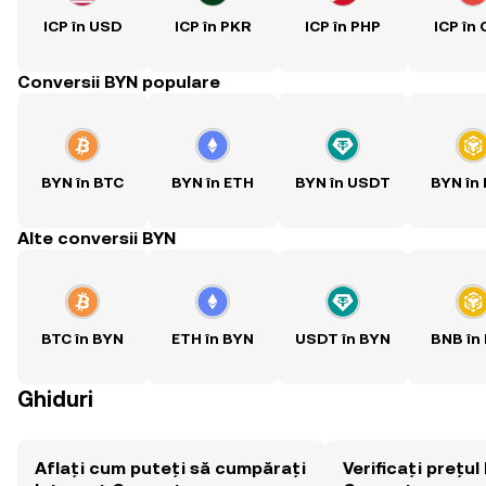
ICP în USD
ICP în PKR
ICP în PHP
ICP în
Conversii BYN populare
BYN în BTC
BYN în ETH
BYN în USDT
BYN în
Alte conversii BYN
BTC în BYN
ETH în BYN
USDT în BYN
BNB în
Ghiduri
Aflați cum puteți să cumpărați
Verificați prețul