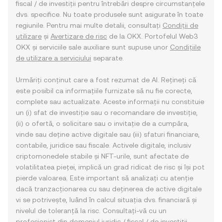
fiscal / de investiții pentru întrebări despre circumstanțele
dvs. specifice. Nu toate produsele sunt asigurate în toate
regiunile. Pentru mai multe detalii, consultați
Condiții de
utilizare
și
Avertizare de risc
de la OKX. Portofelul Web3
OKX și serviciile sale auxiliare sunt supuse unor
Condițiile
de utilizare a serviciului
separate.
Urmăriți conținut care a fost rezumat de AI. Rețineți că
este posibil ca informațiile furnizate să nu fie corecte,
complete sau actualizate. Aceste informații nu constituie
un (i) sfat de investiție sau o recomandare de investiție,
(ii) o ofertă, o solicitare sau o invitație de a cumpăra,
vinde sau deține active digitale sau (iii) sfaturi financiare,
contabile, juridice sau fiscale. Activele digitale, inclusiv
criptomonedele stabile și NFT-urile, sunt afectate de
volatilitatea pieței, implică un grad ridicat de risc și își pot
pierde valoarea. Este important să analizați cu atenție
dacă tranzacționarea cu sau deținerea de active digitale
vi se potrivește, luând în calcul situația dvs. financiară și
nivelul de toleranță la risc. Consultați-vă cu un
profesionist din domeniul juridic / fiscal / de investiții