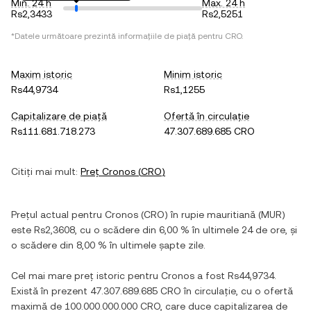
Min. 24 h
Max. 24 h
Rs2,3433
Rs2,5251
*Datele următoare prezintă informațiile de piață pentru
CRO
.
Maxim istoric
Minim istoric
Rs44,9734
Rs1,1255
Capitalizare de piață
Ofertă în circulație
Rs111.681.718.273
47.307.689.685 CRO
Citiți mai mult:
Preț
Cronos
(
CRO
)
Prețul actual pentru
Cronos
(
CRO
) în
rupie mauritiană
(
MUR
)
este
Rs2,3608
, cu
o scădere
din
6,00 %
în ultimele 24 de ore, și
o scădere
din
8,00 %
în ultimele șapte zile.
Cel mai mare preț istoric pentru
Cronos
a fost
Rs44,9734
.
Există în prezent
47.307.689.685 CRO
în circulație, cu o ofertă
maximă de
100.000.000.000 CRO
, care duce capitalizarea de