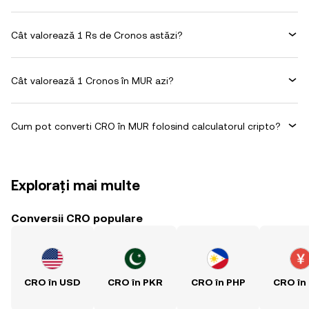
Cât valorează 1 Rs de Cronos astăzi?
Cât valorează 1 Cronos în MUR azi?
Cum pot converti CRO în MUR folosind calculatorul cripto?
Explorați mai multe
Conversii CRO populare
CRO în USD
CRO în PKR
CRO în PHP
CRO în