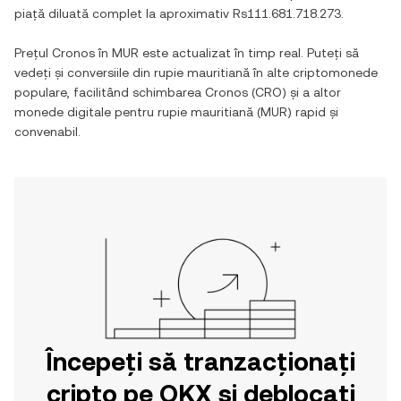
piață diluată complet la aproximativ
Rs111.681.718.273
.
Prețul
Cronos
în
MUR
este actualizat în timp real. Puteți să
vedeți și conversiile din
rupie mauritiană
în alte criptomonede
populare, facilitând schimbarea
Cronos
(
CRO
) și a altor
monede digitale pentru
rupie mauritiană
(
MUR
) rapid și
convenabil.
Începeți să tranzacționați
cripto pe OKX și deblocați