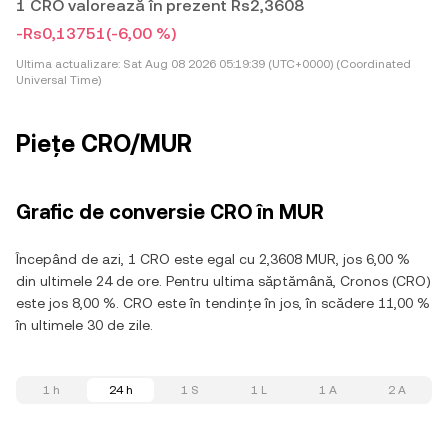
1 CRO valorează în prezent Rs2,3608
-Rs0,13751
(-6,00 %)
Ultima actualizare:
Sat Aug 08 2026 05:19:39 (UTC+0000) (Coordinated
Universal Time)
Piețe CRO/MUR
Grafic de conversie CRO în MUR
Începând de azi, 1 CRO este egal cu 2,3608 MUR, jos 6,00 %
din ultimele 24 de ore. Pentru ultima săptămână, Cronos (CRO)
este jos 8,00 %. CRO este în tendințe în jos, în scădere 11,00 %
în ultimele 30 de zile.
1 h
24 h
1 S
1 L
1 A
2 A