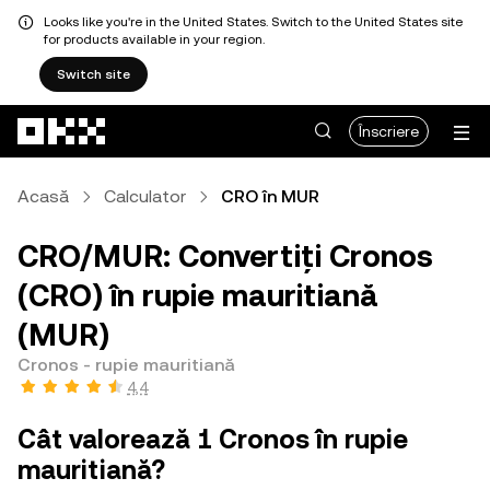
Looks like you're in the United States. Switch to the United States site
for products available in your region.
Switch site
Săriți la conținutul principal
Înscriere
Acasă
Calculator
CRO în MUR
CRO/MUR: Convertiți Cronos
(CRO) în rupie mauritiană
(MUR)
Cronos - rupie mauritiană
4,4
Cât valorează 1 Cronos în rupie
mauritiană?