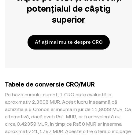
potențialul de câștig
superior
Aflați mai multe despre CRO
Tabele de conversie CRO/MUR
Pe baza cursului curent, 1 CRO este evaluată la
aproximativ 2,3608 MUR. Acest lucru înseamnă că
achiziția a 5 Cronos ar însuma în jur de 11,8038 MUR. Ca
alternativă, dacă aveți Rs1 MUR, ar fi echivalentă cu
circa 0,42359 MUR, în timp ce Rs50 MUR ar însemna
aproximativ 21,1797 MUR. Aceste cifre oferă o indicație