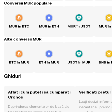
Conversii MUR populare
MUR în BTC
MUR în ETH
MUR în USDT
MUR în
Alte conversii MUR
BTC în MUR
ETH în MUR
USDT în MUR
BNB în
Ghiduri
Aflați cum puteți să cumpărați
Verificați prețu
Cronos
Luați decizii inform
Deprinderea elementelor de bază ale
instantaneu privind 