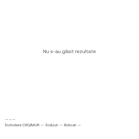
Nu s-au găsit rezultate
-- ~ --
Închidere CRO/MUR: --
Scăzut: --
Ridicat: --