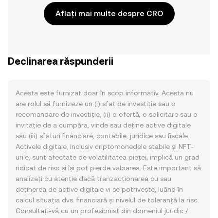
Aflați mai multe despre CRO
Declinarea răspunderii
Acesta este furnizat doar în scop informativ. Acesta nu
are rolul să furnizeze un (i) sfat de investiție sau o
recomandare de investiție, (ii) o ofertă, o solicitare sau o
invitație de a cumpăra, vinde sau deține active digitale
sau (iii) sfaturi financiare, contabile, juridice sau fiscale.
Activele digitale, inclusiv criptomonedele stabile și NFT-
urile, sunt afectate de volatilitatea pieței, implică un grad
ridicat de risc și își pot pierde valoarea. Este important să
analizați cu atenție dacă tranzacționarea cu sau
deținerea de active digitale vi se potrivește, luând în
calcul situația dvs. financiară și nivelul de toleranță la risc.
Consultați-vă cu un profesionist din domeniul juridic /