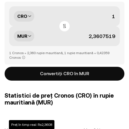
CRO
MUR
1 Cronos = 2,360 rupie mauritiană, 1 rupie mauritiană = 0,42359
Cronos
Convertiți CRO în MUR
Statistici de preț Cronos (CRO) în rupie
mauritiană (MUR)
Preț în timp real: Rs2,3608