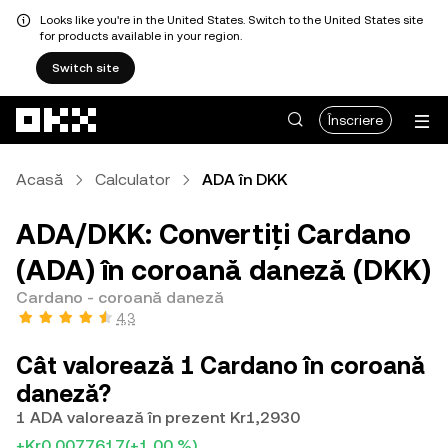
Looks like you're in the United States. Switch to the United States site
for products available in your region.
Switch site
Săriți la conținutul principal
Înscriere
Acasă
Calculator
ADA în DKK
ADA/DKK: Convertiți Cardano
(ADA) în coroană daneză (DKK)
Cardano - coroană daneză
4,3
Cât valorează 1 Cardano în coroană
daneză?
1 ADA valorează în prezent Kr1,2930
+Kr0,0077617
(+1,00 %)