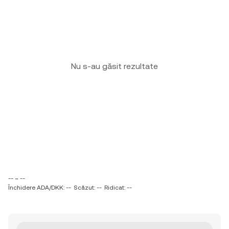
Nu s-au găsit rezultate
-- ~ --
Închidere ADA/DKK: --
Scăzut: --
Ridicat: --