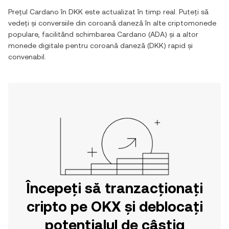
Prețul
Cardano
în
DKK
este actualizat în timp real. Puteți să
vedeți și conversiile din
coroană daneză
în alte criptomonede
populare, facilitând schimbarea
Cardano
(
ADA
) și a altor
monede digitale pentru
coroană daneză
(
DKK
) rapid și
convenabil.
Începeți să tranzacționați
cripto pe OKX și deblocați
potențialul de câștig