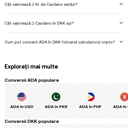
Cât valorează 1 Kr de Cardano astăzi?
Cât valorează 1 Cardano în DKK azi?
Cum pot converti ADA în DKK folosind calculatorul cripto?
Explorați mai multe
Conversii ADA populare
ADA în USD
ADA în PKR
ADA în PHP
ADA în
Conversii DKK populare