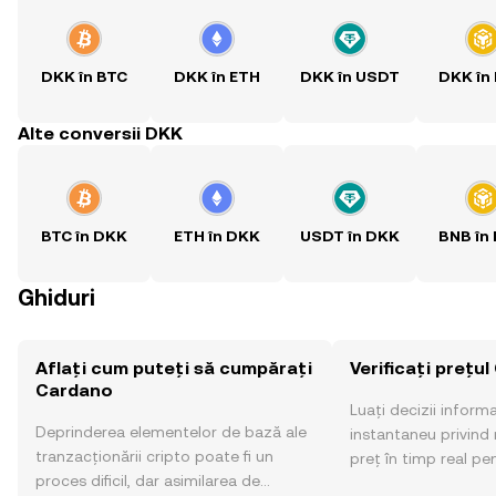
DKK în BTC
DKK în ETH
DKK în USDT
DKK în
Alte conversii DKK
BTC în DKK
ETH în DKK
USDT în DKK
BNB în
Ghiduri
Aflați cum puteți să cumpărați
Verificați prețu
Cardano
Luați decizii inform
Deprinderea elementelor de bază ale
instantaneu privind 
tranzacționării cripto poate fi un
preț în timp real p
proces dificil, dar asimilarea de
sentimentul comunităț