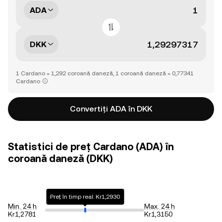
ADA
DKK
1 Cardano = 1,292 coroană daneză, 1 coroană daneză = 0,77341
Cardano
Convertiți ADA în DKK
Statistici de preț Cardano (ADA) în
coroană daneză (DKK)
Preț în timp real: Kr1,2930
Min. 24 h
Max. 24 h
Kr1,2781
Kr1,3150