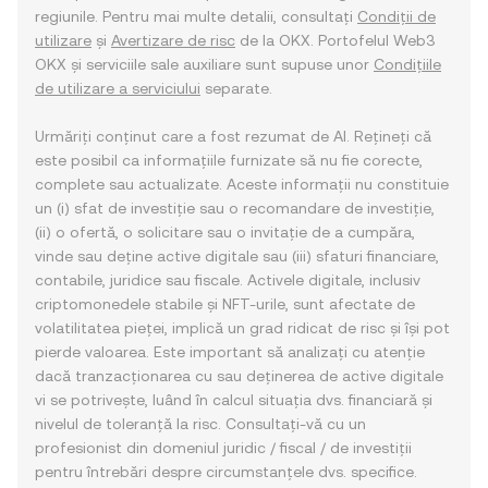
regiunile. Pentru mai multe detalii, consultați
Condiții de
utilizare
și
Avertizare de risc
de la OKX. Portofelul Web3
OKX și serviciile sale auxiliare sunt supuse unor
Condițiile
de utilizare a serviciului
separate.
Urmăriți conținut care a fost rezumat de AI. Rețineți că
este posibil ca informațiile furnizate să nu fie corecte,
complete sau actualizate. Aceste informații nu constituie
un (i) sfat de investiție sau o recomandare de investiție,
(ii) o ofertă, o solicitare sau o invitație de a cumpăra,
vinde sau deține active digitale sau (iii) sfaturi financiare,
contabile, juridice sau fiscale. Activele digitale, inclusiv
criptomonedele stabile și NFT-urile, sunt afectate de
volatilitatea pieței, implică un grad ridicat de risc și își pot
pierde valoarea. Este important să analizați cu atenție
dacă tranzacționarea cu sau deținerea de active digitale
vi se potrivește, luând în calcul situația dvs. financiară și
nivelul de toleranță la risc. Consultați-vă cu un
profesionist din domeniul juridic / fiscal / de investiții
pentru întrebări despre circumstanțele dvs. specifice.