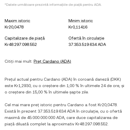
*Datele următoare prezintă informațiile de piață pentru
ADA
.
Maxim istoric
Minim istoric
Kr20,0478
Kr0,11416
Capitalizare de piață
Ofertă în circulație
Kr48.297.098.552
37.353.519.634 ADA
Citiți mai mult:
Preț
Cardano
(
ADA
)
Prețul actual pentru
Cardano
(
ADA
) în
coroană daneză
(
DKK
)
este
Kr1,2930
, cu
o creștere
din
1,00 %
în ultimele 24 de ore, și
o creștere
din
15,00 %
în ultimele șapte zile.
Cel mai mare preț istoric pentru
Cardano
a fost
Kr20,0478
.
Există în prezent
37.353.519.634 ADA
în circulație, cu o ofertă
maximă de
45.000.000.000 ADA
, care duce capitalizarea de
piață diluată complet la aproximativ
Kr48.297.098.552
.