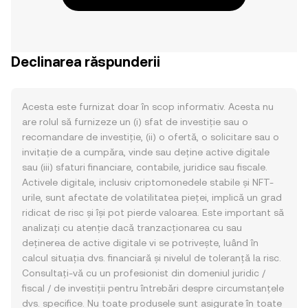
Declinarea răspunderii
Acesta este furnizat doar în scop informativ. Acesta nu
are rolul să furnizeze un (i) sfat de investiție sau o
recomandare de investiție, (ii) o ofertă, o solicitare sau o
invitație de a cumpăra, vinde sau deține active digitale
sau (iii) sfaturi financiare, contabile, juridice sau fiscale.
Activele digitale, inclusiv criptomonedele stabile și NFT-
urile, sunt afectate de volatilitatea pieței, implică un grad
ridicat de risc și își pot pierde valoarea. Este important să
analizați cu atenție dacă tranzacționarea cu sau
deținerea de active digitale vi se potrivește, luând în
calcul situația dvs. financiară și nivelul de toleranță la risc.
Consultați-vă cu un profesionist din domeniul juridic /
fiscal / de investiții pentru întrebări despre circumstanțele
dvs. specifice. Nu toate produsele sunt asigurate în toate