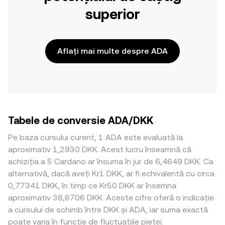
superior
Aflați mai multe despre ADA
Tabele de conversie ADA/DKK
Pe baza cursului curent, 1 ADA este evaluată la
aproximativ 1,2930 DKK. Acest lucru înseamnă că
achiziția a 5 Cardano ar însuma în jur de 6,4649 DKK. Ca
alternativă, dacă aveți Kr1 DKK, ar fi echivalentă cu circa
0,77341 DKK, în timp ce Kr50 DKK ar însemna
aproximativ 38,6706 DKK. Aceste cifre oferă o indicație
a cursului de schimb între DKK și ADA, iar suma exactă
poate varia în funcție de fluctuațiile pieței.