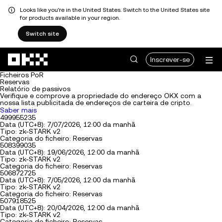
Looks like you're in the United States. Switch to the United States site
for products available in your region.
Switch site
Avançar para conteúdo principal
Inscrever-se
Ficheiros PoR
Reservas
Relatório de passivos
Verifique e comprove a propriedade do endereço OKX com a
nossa lista publicitada de endereços de carteira de cripto.
Saber mais
499955235
Data (UTC+8): 7/07/2026, 12:00 da manhã
Tipo: zk-STARK v2
Categoria do ficheiro: Reservas
508399035
Data (UTC+8): 19/06/2026, 12:00 da manhã
Tipo: zk-STARK v2
Categoria do ficheiro: Reservas
506872725
Data (UTC+8): 7/05/2026, 12:00 da manhã
Tipo: zk-STARK v2
Categoria do ficheiro: Reservas
507918525
Data (UTC+8): 20/04/2026, 12:00 da manhã
Tipo: zk-STARK v2
Categoria do ficheiro: Reservas