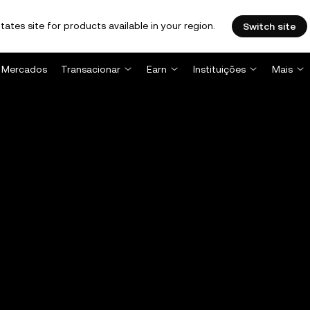
tates site for products available in your region.
Switch site
Mercados
Transacionar
Earn
Instituições
Mais