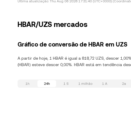
Última atualização:
Thu Aug 06 2026 17:31:40 (UTC+0000) (Coordinate
HBAR/UZS mercados
Gráfico de conversão de HBAR em UZS
A partir de hoje, 1 HBAR é igual a 818,72 UZS, descer 1,0
(HBAR) esteve descer 0,00%. HBAR está em tendência desce
1h
24h
1 S
1 milhão
1 A
2a