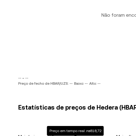
Não foram enc
-- ~ --
Preço de fecho de HBAR/UZS: --
Baixo: --
Alto: --
Estatísticas de preços de Hedera (HBA
Preço em tempo real: лв818,72