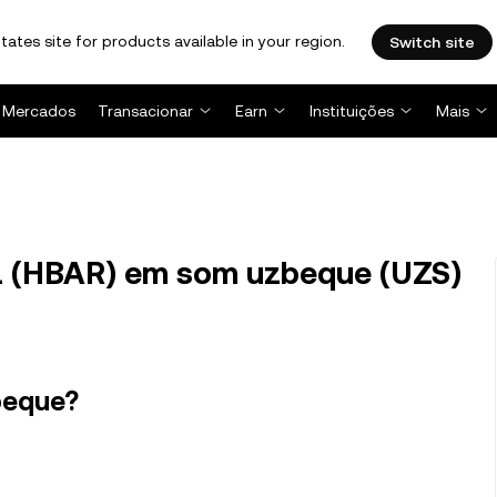
tates site for products available in your region.
Switch site
Mercados
Transacionar
Earn
Instituições
Mais
 (HBAR) em som uzbeque (UZS)
beque?