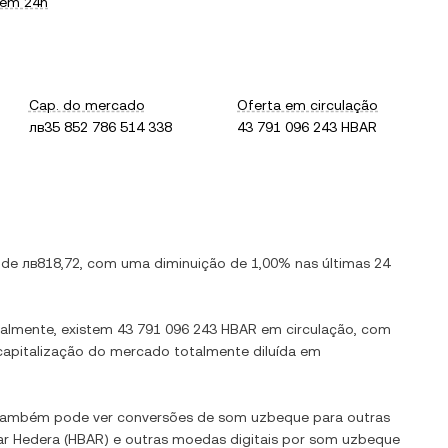
 em 24h
Cap. do mercado
Oferta em circulação
лв35 852 786 514 338
43 791 096 243 HBAR
é de
лв818,72
, com
uma diminuição
de
1,00%
nas últimas 24
ualmente, existem
43 791 096 243 HBAR
em circulação, com
 capitalização do mercado totalmente diluída em
 Também pode ver conversões de
som uzbeque
para outras
ar
Hedera
(
HBAR
) e outras moedas digitais por
som uzbeque