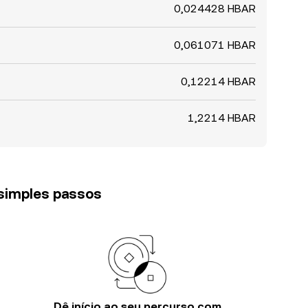
0,024428 HBAR
0,061071 HBAR
0,12214 HBAR
1,2214 HBAR
 simples passos
Dê início ao seu percurso com