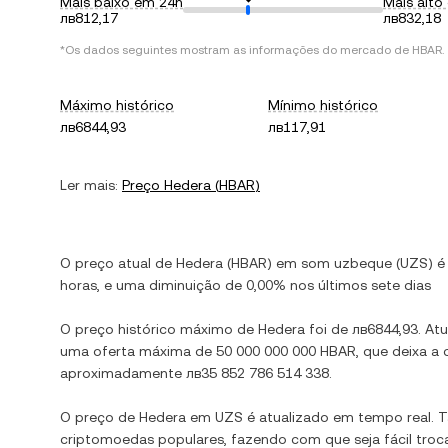
Mais baixo em 24h
Mais alto
лв812,17
лв832,18
*Os dados seguintes mostram as informações do mercado de
HBAR
.
Máximo histórico
Mínimo histórico
лв6844,93
лв117,91
Ler mais:
Preço
Hedera
(
HBAR
)
O preço atual de
Hedera
(
HBAR
) em
som uzbeque
(
UZS
) 
horas, e
uma diminuição
de
0,00%
nos últimos sete dias
O preço histórico máximo de
Hedera
foi de
лв6844,93
. At
uma oferta máxima de
50 000 000 000 HBAR
, que deixa a
aproximadamente
лв35 852 786 514 338
.
O preço de
Hedera
em
UZS
é atualizado em tempo real.
criptomoedas populares, fazendo com que seja fácil troc