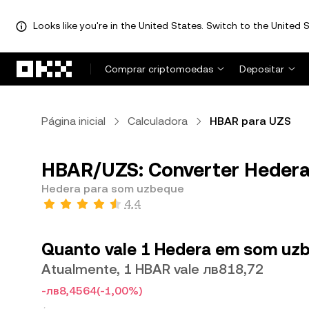
Looks like you're in the United States. Switch to the United S
Avançar para conteúdo principal
Comprar criptomoedas
Depositar
Página inicial
Calculadora
HBAR para UZS
HBAR/UZS: Converter Hedera
Hedera para som uzbeque
4,4
Quanto vale 1 Hedera em som uz
Atualmente, 1 HBAR vale лв818,72
-лв8,4564
(-1,00%)