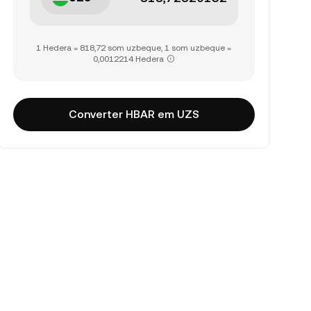
1 Hedera = 818,72 som uzbeque, 1 som uzbeque =
0,0012214 Hedera
Converter HBAR em UZS