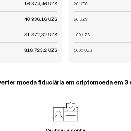
16 374,46 UZS
20 UZS
40 936,16 UZS
50 UZS
81 872,32 UZS
100 UZS
818 723,2 UZS
1000 UZS
erter moeda fiduciária em criptomoeda em 3
Verificar a conta