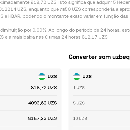
ximadamente 818,72 UZS. Isto significa que adquirir 5 Hedera
0,0012214 UZS, enquanto que лв50 UZS corresponderia a ap
ZS e HBAR, podendo o montante exato variar em função das 
 diminuição por 0,00%. Ao longo do período de 24 horas, est
 e a mais baixa nas últimas 24 horas 812,17 UZS.
Converter som uzbe
UZS
UZS
818,72 UZS
1 UZS
4093,62 UZS
5 UZS
8187,23 UZS
10 UZS