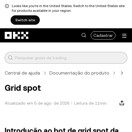
Looks like you're in the United States. Switch to the United States site
for products available in your region.
Switch site
Pular para o conteúdo principal
Cadastrar
Central de ajuda
Documentação do produto
Tradi
Grid spot
Atualizado em 5 de ago. de 2026
Leitura de 11min
Introdução ao bot de grid spot da