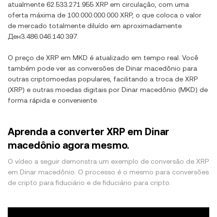
atualmente
62.533.271.955 XRP
em circulação, com uma
oferta máxima de
100.000.000.000 XRP
, o que coloca o valor
de mercado totalmente diluído em aproximadamente
Ден3.486.046.140.397
.
O preço de
XRP
em
MKD
é atualizado em tempo real. Você
também pode ver as conversões de
Dinar macedônio
para
outras criptomoedas populares, facilitando a troca de
XRP
(
XRP
) e outras moedas digitais por
Dinar macedônio
(
MKD
) de
forma rápida e conveniente.
Aprenda a converter XRP em Dinar
macedônio agora mesmo.
O vídeo a seguir demonstra um exemplo de conversão de XRP
em Dinar macedônio. O processo é o mesmo para conversões
de cripto para fiduciário e de fiduciário para cripto.