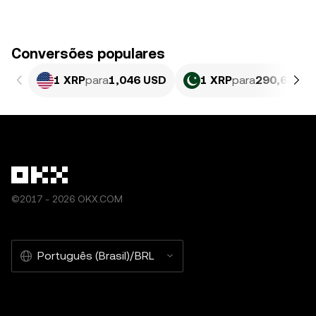
Conversões populares
1 XRP
para
1,046 USD
1 XRP
para
290,66 PK
©2017 - 2026 OKX.COM
Português (Brasil)/BRL