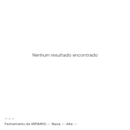
Nenhum resultado encontrado
-- ~ --
Fechamento de XRP/MKD: --
Baixa: --
Alta: --