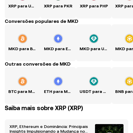
XRP para USD
XRP para PKR
XRP para PHP
Conversões populares de MKD
MKD para BTC
MKD para ETH
MKD para USDT
Outras conversões de MKD
BTC para MKD
ETH para MKD
USDT para MKD
Saiba mais sobre XRP (XRP)
XRP, Ethereum e Dominância: Principais
Insights Impulsionando a Mudança no