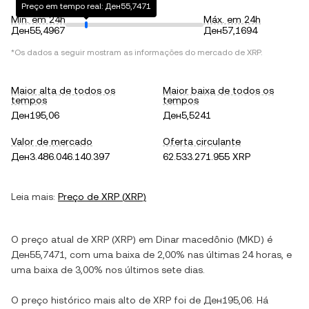
Preço em tempo real: Ден55,7471
Mín. em 24h
Máx. em 24h
Ден55,4967
Ден57,1694
*Os dados a seguir mostram as informações do mercado de
XRP
.
Maior alta de todos os
Maior baixa de todos os
tempos
tempos
Ден195,06
Ден5,5241
Valor de mercado
Oferta circulante
Ден3.486.046.140.397
62.533.271.955 XRP
Leia mais:
Preço de
XRP
(
XRP
)
O preço atual de
XRP
(
XRP
) em
Dinar macedônio
(
MKD
) é
Ден55,7471
, com
uma baixa
de
2,00%
nas últimas 24 horas, e
uma baixa
de
3,00%
nos últimos sete dias.
O preço histórico mais alto de
XRP
foi de
Ден195,06
. Há