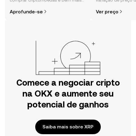
comprar criptomoedas é bem mais
variação de preço 
simples do que parece,
sentimento da comu
Aprofunde-se
Ver preço
especialmente quando você já sabe
e muito mais.
por onde começar.
Comece a negociar cripto
na OKX e aumente seu
potencial de ganhos
Saiba mais sobre XRP