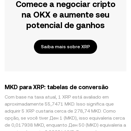
Comece a negociar cripto
na OKX e aumente seu
potencial de ganhos
Saiba mais sobre XRP
MKD para XRP: tabelas de conversão
Com base na taxa atual, 1 XRP está avaliado em
aproximadamente 55,7471 MKD. Isso significa que
adquirir 5 XRP custaria cerca de 278,74 MKD. Como
opção, se você tiver Ден 1 (MKD), isso equivaleria cerca
de 0,017938 MKD, enquanto Ден 50 (MKD) equivaleria a