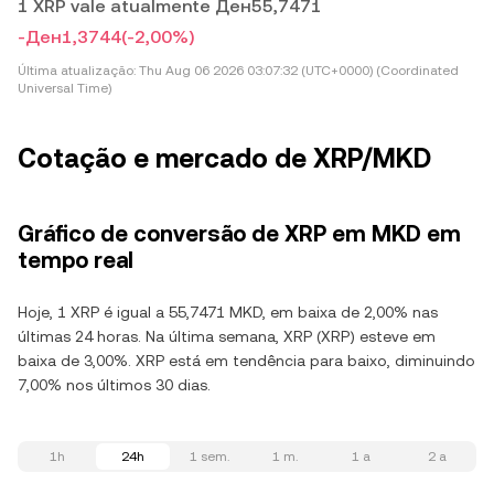
1 XRP vale atualmente Ден55,7471
-Ден1,3744
(-2,00%)
Última atualização:
Thu Aug 06 2026 03:07:32 (UTC+0000) (Coordinated
Universal Time)
Cotação e mercado de XRP/MKD
Gráfico de conversão de XRP em MKD em
tempo real
Hoje, 1 XRP é igual a 55,7471 MKD, em baixa de 2,00% nas
últimas 24 horas. Na última semana, XRP (XRP) esteve em
baixa de 3,00%. XRP está em tendência para baixo, diminuindo
7,00% nos últimos 30 dias.
1h
24h
1 sem.
1 m.
1 a
2 a