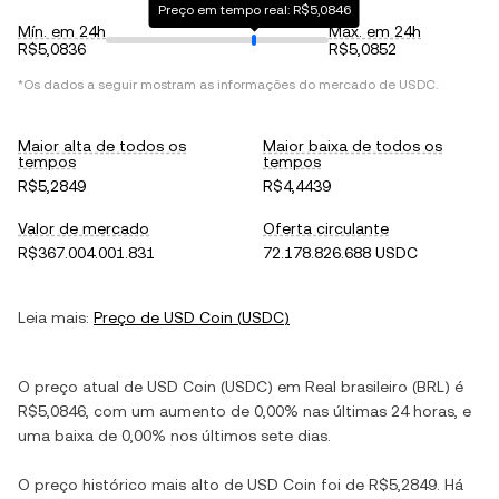
Preço em tempo real: R$5,0846
Mín. em 24h
Máx. em 24h
R$5,0836
R$5,0852
*Os dados a seguir mostram as informações do mercado de
USDC
.
Maior alta de todos os
Maior baixa de todos os
tempos
tempos
R$5,2849
R$4,4439
Valor de mercado
Oferta circulante
R$367.004.001.831
72.178.826.688 USDC
Leia mais:
Preço de
USD Coin
(
USDC
)
O preço atual de
USD Coin
(
USDC
) em
Real brasileiro
(
BRL
) é
R$5,0846
, com
um aumento
de
0,00%
nas últimas 24 horas, e
uma baixa
de
0,00%
nos últimos sete dias.
O preço histórico mais alto de
USD Coin
foi de
R$5,2849
. Há