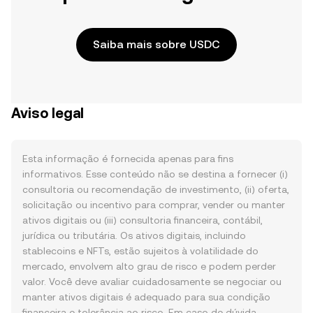
Saiba mais sobre USDC
Aviso legal
Esta informação é fornecida apenas para fins
informativos. Esse conteúdo não se destina a fornecer (i)
consultoria ou recomendação de investimento, (ii) oferta,
solicitação ou incentivo para comprar, vender ou manter
ativos digitais ou (iii) consultoria financeira, contábil,
jurídica ou tributária. Os ativos digitais, incluindo
stablecoins e NFTs, estão sujeitos à volatilidade do
mercado, envolvem alto grau de risco e podem perder
valor. Você deve avaliar cuidadosamente se negociar ou
manter ativos digitais é adequado para sua condição
financeira e tolerância ao risco. Em caso de dúvida,