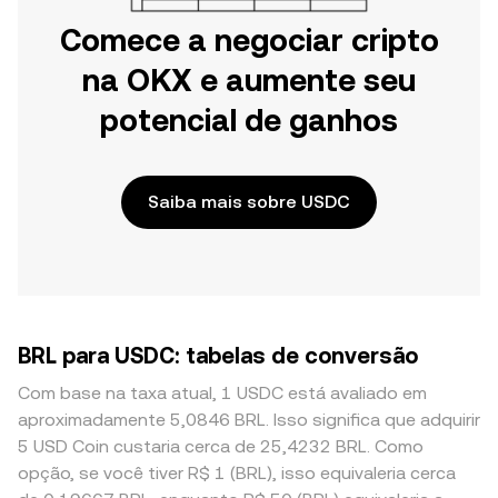
Comece a negociar cripto
na OKX e aumente seu
potencial de ganhos
Saiba mais sobre USDC
BRL para USDC: tabelas de conversão
Com base na taxa atual, 1 USDC está avaliado em
aproximadamente 5,0846 BRL. Isso significa que adquirir
5 USD Coin custaria cerca de 25,4232 BRL. Como
opção, se você tiver R$ 1 (BRL), isso equivaleria cerca