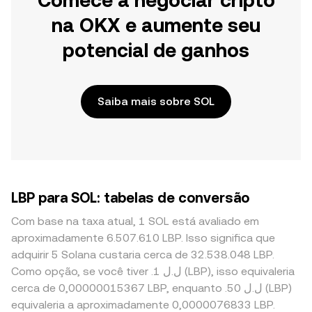
Comece a negociar cripto
na OKX e aumente seu
potencial de ganhos
Saiba mais sobre SOL
LBP para SOL: tabelas de conversão
Com base na taxa atual, 1 SOL está avaliado em
aproximadamente 6.507.610 LBP. Isso significa que
adquirir 5 Solana custaria cerca de 32.538.048 LBP.
Como opção, se você tiver .ل.ل 1 (LBP), isso equivaleria
cerca de 0,00000015367 LBP, enquanto .ل.ل 50 (LBP)
equivaleria a aproximadamente 0,0000076833 LBP.