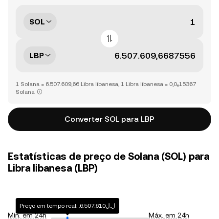
SOL
LBP
1 Solana = 6.507.609,66 Libra libanesa, 1 Libra libanesa = 0,0₆15367
Solana
Converter SOL para LBP
Estatísticas de preço de Solana (SOL) para
Libra libanesa (LBP)
Preço em tempo real: .ل.ل6.507.610
Mín. em 24h
Máx. em 24h