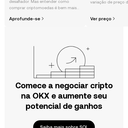
desafiador. Mas entender como
variação de preço d
comprar criptomoedas é bem mais
sentimento da comu
simples do que parece,
e muito mais.
Aprofunde-se
Ver preço
especialmente quando você já sabe
por onde começar.
Comece a negociar cripto
na OKX e aumente seu
potencial de ganhos
Saiba mais sobre SOL