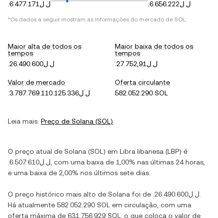
.ل.ل6.656.222
.ل.ل6.477.171
*Os dados a seguir mostram as informações do mercado de
SOL
.
Maior alta de todos os
Maior baixa de todos os
tempos
tempos
.ل.ل27.752,91
.ل.ل26.490.600
Valor de mercado
Oferta circulante
.ل.ل3.787.769.110.125.336
582.052.290 SOL
Leia mais:
Preço de
Solana
(
SOL
)
O preço atual de
Solana
(
SOL
) em
Libra libanesa
(
LBP
) é
.ل.ل6.507.610
, com
uma baixa
de
1,00%
nas últimas 24 horas,
e
uma baixa
de
2,00%
nos últimos sete dias.
O preço histórico mais alto de
Solana
foi de
.ل.ل26.490.600
.
Há atualmente
582.052.290 SOL
em circulação, com uma
oferta máxima de
631.756.929 SOL
, o que coloca o valor de