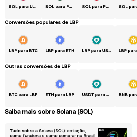
SOL para USD
SOL para PKR
SOL para PHP
Conversões populares de LBP
LBP para BTC
LBP para ETH
LBP para USDT
LBP par
Outras conversões de LBP
BTC para LBP
ETH para LBP
USDT para LBP
BNB par
Saiba mais sobre Solana (SOL)
Tudo sobre a Solana (SOL): cotação,
como funciona e como comprar no Brasil