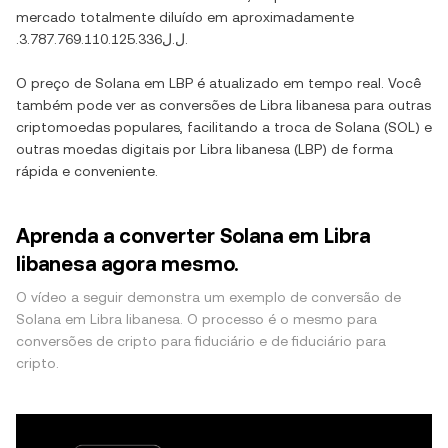
mercado totalmente diluído em aproximadamente
.ل.ل3.787.769.110.125.336
.
O preço de
Solana
em
LBP
é atualizado em tempo real. Você
também pode ver as conversões de
Libra libanesa
para outras
criptomoedas populares, facilitando a troca de
Solana
(
SOL
) e
outras moedas digitais por
Libra libanesa
(
LBP
) de forma
rápida e conveniente.
Aprenda a converter Solana em Libra
libanesa agora mesmo.
O vídeo a seguir demonstra um exemplo de conversão de
Solana em Libra libanesa. O processo é o mesmo para
conversões de cripto para fiduciário e de fiduciário para
cripto.