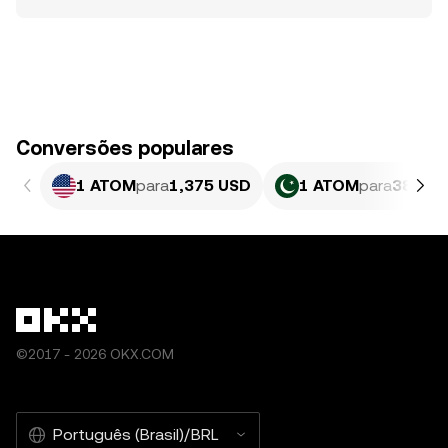
Conversões populares
1 ATOM
para
1,375 USD
1 ATOM
para
382,07
©2017 - 2026 OKX.COM
Português (Brasil)/BRL