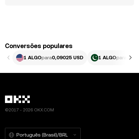
Conversões populares
1 ALGO
para
0,09025 USD
1 ALGO
para
25,0
©2017 - 2026 OKX.COM
Português (Brasil)/BRL