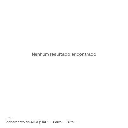
Nenhum resultado encontrado
-- ~ --
Fechamento de ALGO/UAH: --
Baixa: --
Alta: --