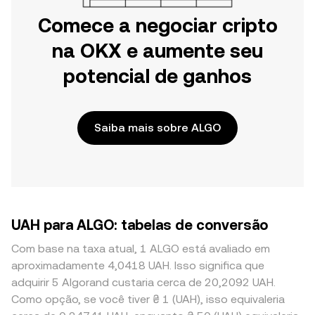
Comece a negociar cripto
na OKX e aumente seu
potencial de ganhos
Saiba mais sobre ALGO
UAH para ALGO: tabelas de conversão
Com base na taxa atual, 1 ALGO está avaliado em
aproximadamente 4,0418 UAH. Isso significa que
adquirir 5 Algorand custaria cerca de 20,2092 UAH.
Como opção, se você tiver ₴ 1 (UAH), isso equivaleria