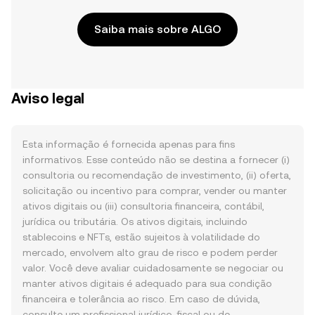
Saiba mais sobre ALGO
Aviso legal
Esta informação é fornecida apenas para fins
informativos. Esse conteúdo não se destina a fornecer (i)
consultoria ou recomendação de investimento, (ii) oferta,
solicitação ou incentivo para comprar, vender ou manter
ativos digitais ou (iii) consultoria financeira, contábil,
jurídica ou tributária. Os ativos digitais, incluindo
stablecoins e NFTs, estão sujeitos à volatilidade do
mercado, envolvem alto grau de risco e podem perder
valor. Você deve avaliar cuidadosamente se negociar ou
manter ativos digitais é adequado para sua condição
financeira e tolerância ao risco. Em caso de dúvida,
consulte um profissional jurídico, fiscal ou de