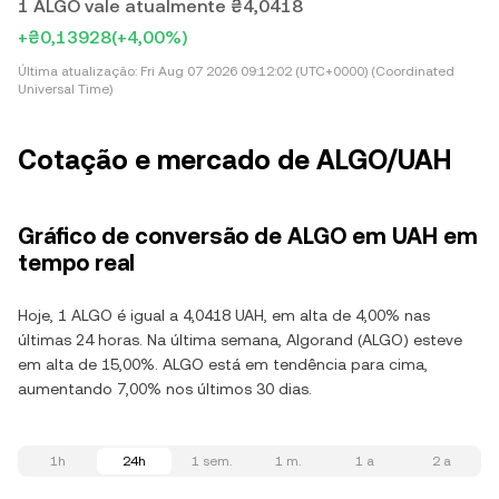
1 ALGO vale atualmente ₴4,0418
+₴0,13928
(+4,00%)
Última atualização:
Fri Aug 07 2026 09:12:02 (UTC+0000) (Coordinated
Universal Time)
Cotação e mercado de ALGO/UAH
Gráfico de conversão de ALGO em UAH em
tempo real
Hoje, 1 ALGO é igual a 4,0418 UAH, em alta de 4,00% nas
últimas 24 horas. Na última semana, Algorand (ALGO) esteve
em alta de 15,00%. ALGO está em tendência para cima,
aumentando 7,00% nos últimos 30 dias.
1h
24h
1 sem.
1 m.
1 a
2 a