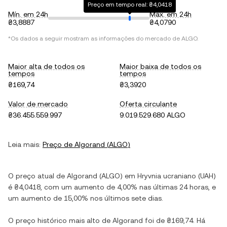
Preço em tempo real: ₴4,0418
Mín. em 24h
Máx. em 24h
₴3,8887
₴4,0790
*Os dados a seguir mostram as informações do mercado de
ALGO
.
Maior alta de todos os
Maior baixa de todos os
tempos
tempos
₴169,74
₴3,3920
Valor de mercado
Oferta circulante
₴36.455.559.997
9.019.529.680 ALGO
Leia mais:
Preço de
Algorand
(
ALGO
)
O preço atual de
Algorand
(
ALGO
) em
Hryvnia ucraniano
(
UAH
)
é
₴4,0418
, com
um aumento
de
4,00%
nas últimas 24 horas, e
um aumento
de
15,00%
nos últimos sete dias.
O preço histórico mais alto de
Algorand
foi de
₴169,74
. Há