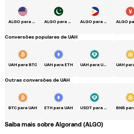
ALGO para USD
ALGO para PKR
ALGO para PHP
Conversões populares de UAH
UAH para BTC
UAH para ETH
UAH para USDT
Outras conversões de UAH
BTC para UAH
ETH para UAH
USDT para UAH
Saiba mais sobre Algorand (ALGO)