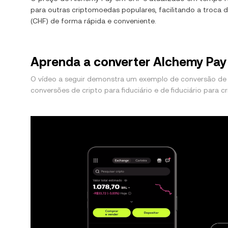
para outras criptomoedas populares, facilitando a troca 
(
CHF
) de forma rápida e conveniente.
Aprenda a converter Alchemy Pay
O vídeo a seguir demonstra um exemplo de conversão de
conversões de cripto para fiduciário e de fiduciário para cr