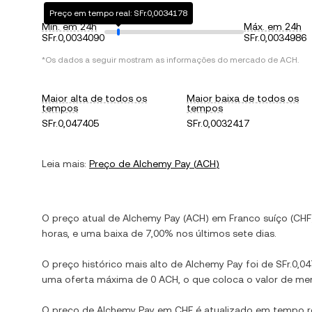
Preço em tempo real: SFr.0,0034178
Mín. em 24h
Máx. em 24h
SFr.0,0034090
SFr.0,0034986
*Os dados a seguir mostram as informações do mercado de
ACH
.
Maior alta de todos os
Maior baixa de todos os
tempos
tempos
SFr.0,047405
SFr.0,0032417
Leia mais:
Preço de
Alchemy Pay
(
ACH
)
O preço atual de
Alchemy Pay
(
ACH
) em
Franco suíço
(
CHF
horas, e
uma baixa
de
7,00%
nos últimos sete dias.
O preço histórico mais alto de
Alchemy Pay
foi de
SFr.0,0
uma oferta máxima de
0 ACH
, o que coloca o valor de 
O preço de
Alchemy Pay
em
CHF
é atualizado em tempo r