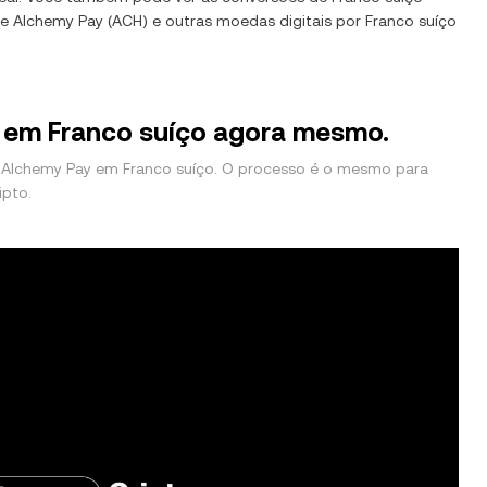
de
Alchemy Pay
(
ACH
) e outras moedas digitais por
Franco suíço
 em Franco suíço agora mesmo.
 Alchemy Pay em Franco suíço. O processo é o mesmo para
ipto.