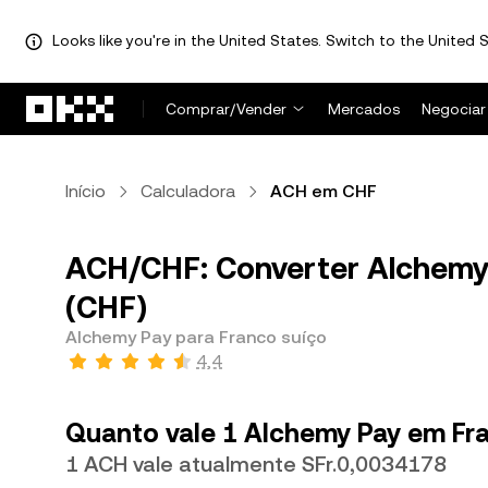
Looks like you're in the United States. Switch to the United S
Pular para o conteúdo principal
Comprar/Vender
Mercados
Negociar
Início
Calculadora
ACH em CHF
ACH/CHF: Converter Alchemy 
(CHF)
Alchemy Pay para Franco suíço
4,4
Quanto vale 1 Alchemy Pay em Fr
1 ACH vale atualmente SFr.0,0034178