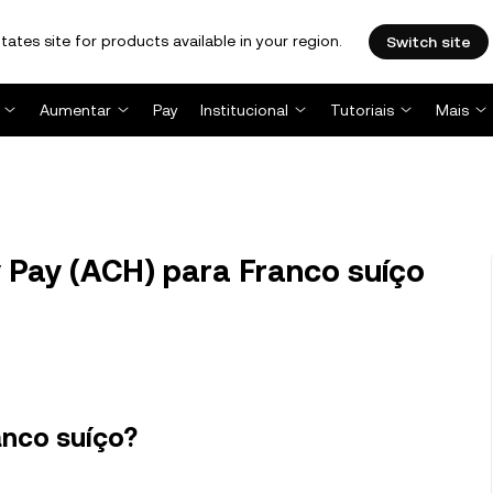
tates site for products available in your region.
Switch site
Aumentar
Pay
Institucional
Tutoriais
Mais
Pay (ACH) para Franco suíço
anco suíço?