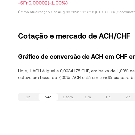
-SFr.0,00002
(-1,00%)
Última atualização:
Sat Aug 08 2026 11:13:18 (UTC+0000) (Coordinate
Cotação e mercado de ACH/CHF
Gráfico de conversão de ACH em CHF e
Hoje, 1 ACH é igual a 0,0034178 CHF, em baixa de 1,00% n
esteve em baixa de 7,00%. ACH está em tendência para bai
1h
24h
1 sem.
1 m.
1 a
2 a