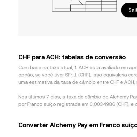
Sai
CHF para ACH: tabelas de conversão
Com base na taxa atual, 1 ACH está avaliado em ap
opção, se você tiver SFr. 1 (CHF), isso equivaleria
uma estimativa da taxa de câmbio entre CHF e ACH,
Nos últimos 7 dias, a taxa de câmbio do Alchemy Pa
por Franco suíço registrada em 0,0034986 (CHF), e 
Converter Alchemy Pay em Franco suíç