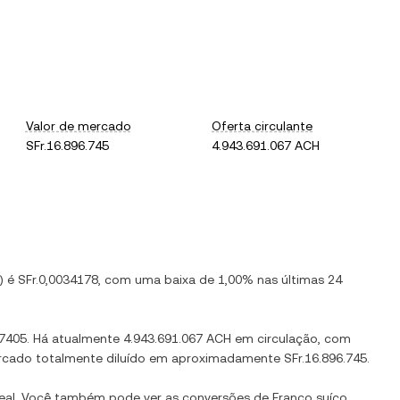
Valor de mercado
Oferta circulante
SFr.16.896.745
4.943.691.067 ACH
) é
SFr.0,0034178
, com
uma baixa
de
1,00%
nas últimas 24
47405
. Há atualmente
4.943.691.067 ACH
em circulação, com
mercado totalmente diluído em aproximadamente
SFr.16.896.745
.
eal. Você também pode ver as conversões de
Franco suíço