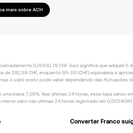
ba mais sobre ACH
roximadamente 0,0034178 CHF. Isso significa que adquirir 5
 cerca de 292,58 CHF, enquanto SFr. 50 (CHF) equivaleria a a
 mas o valor exato pode variar dependendo das flutuações d
y uma baixa 7,00%. Nas últimas 24 horas, essa taxa variou 
o menor valor nas últimas 24 horas registrado em 0,0034090 
o
Converter Franco suí