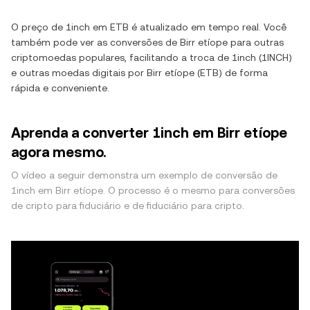
O preço de
1inch
em
ETB
é atualizado em tempo real. Você
também pode ver as conversões de
Birr etíope
para outras
criptomoedas populares, facilitando a troca de
1inch
(
1INCH
)
e outras moedas digitais por
Birr etíope
(
ETB
) de forma
rápida e conveniente.
Aprenda a converter 1inch em Birr etíope
agora mesmo.
O vídeo a seguir demonstra um exemplo de conversão de
1inch em Birr etíope. O processo é o mesmo para conversões
de cripto para fiduciário e de fiduciário para cripto.