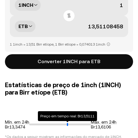
1INCH
ETB
1 1inch = 13,51 Birr etíope, 1 Birr etíope = 0,074013 1inch
Converter 1INCH para ETB
Estatísticas de preço de 1inch (1INCH)
para Birr etíope (ETB)
Preço em tempo real: Br13,5111
Mín. em 24h
Máx. em 24h
Br13,3474
Br13,6106
*Os dados a seguir mostram as informações do mercado de
1INCH
.