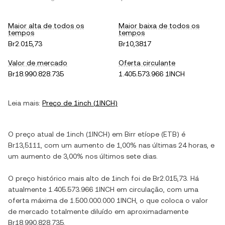
Maior alta de todos os
Maior baixa de todos os
tempos
tempos
Br2.015,73
Br10,3817
Valor de mercado
Oferta circulante
Br18.990.828.735
1.405.573.966 1INCH
Leia mais:
Preço de
1inch
(
1INCH
)
O preço atual de
1inch
(
1INCH
) em
Birr etíope
(
ETB
) é
Br13,5111
, com
um aumento
de
1,00%
nas últimas 24 horas, e
um aumento
de
3,00%
nos últimos sete dias.
O preço histórico mais alto de
1inch
foi de
Br2.015,73
. Há
atualmente
1.405.573.966 1INCH
em circulação, com uma
oferta máxima de
1.500.000.000 1INCH
, o que coloca o valor
de mercado totalmente diluído em aproximadamente
Br18.990.828.735
.