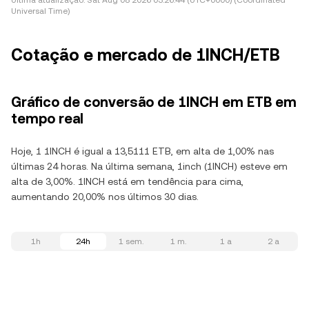
Última atualização:
Sat Aug 08 2026 03:26:44 (UTC+0000) (Coordinated
Universal Time)
Cotação e mercado de 1INCH/ETB
Gráfico de conversão de 1INCH em ETB em
tempo real
Hoje, 1 1INCH é igual a 13,5111 ETB, em alta de 1,00% nas
últimas 24 horas. Na última semana, 1inch (1INCH) esteve em
alta de 3,00%. 1INCH está em tendência para cima,
aumentando 20,00% nos últimos 30 dias.
1h
24h
1 sem.
1 m.
1 a
2 a