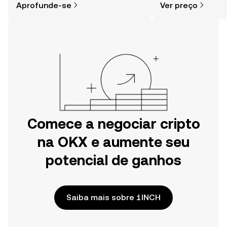
Aprofunde-se
Ver preço
especialmente quando você já sabe
e muito mais.
por onde começar.
Comece a negociar cripto
na OKX e aumente seu
potencial de ganhos
Saiba mais sobre 1INCH