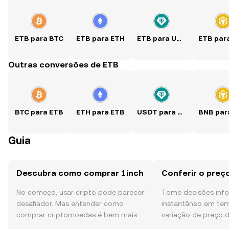
ETB para BTC
ETB para ETH
ETB para USDT
Outras conversões de ETB
BTC para ETB
ETH para ETB
USDT para ETB
Guia
Descubra como comprar 1inch
Conferir o preç
No começo, usar cripto pode parecer
Tome decisões in
desafiador. Mas entender como
instantâneo em tem
comprar criptomoedas é bem mais
variação de preço d
simples do que parece,
sentimento da comu