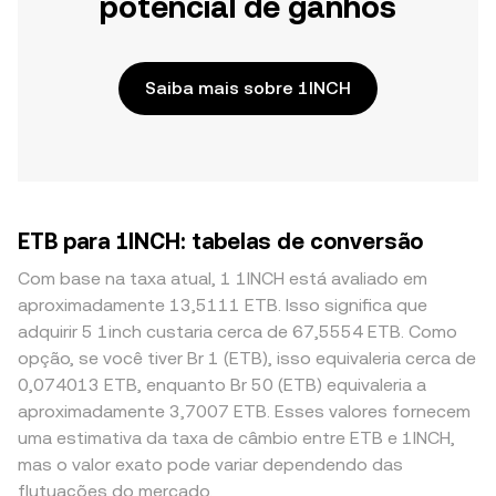
potencial de ganhos
Saiba mais sobre 1INCH
ETB para 1INCH: tabelas de conversão
Com base na taxa atual, 1 1INCH está avaliado em
aproximadamente 13,5111 ETB. Isso significa que
adquirir 5 1inch custaria cerca de 67,5554 ETB. Como
opção, se você tiver Br 1 (ETB), isso equivaleria cerca de
0,074013 ETB, enquanto Br 50 (ETB) equivaleria a
aproximadamente 3,7007 ETB. Esses valores fornecem
uma estimativa da taxa de câmbio entre ETB e 1INCH,
mas o valor exato pode variar dependendo das
flutuações do mercado.