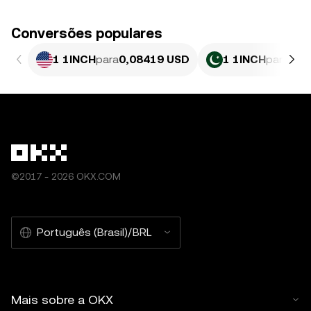
Conversões populares
1 1INCH
para
0,08419 USD
1 1INCH
para
23,
©2017 - 2026 OKX.COM
Português (Brasil)/BRL
Mais sobre a OKX