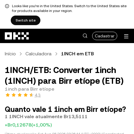
Looks like you're in the United States. Switch to the United States site
for products available in your region.
Switch site
Pular para o conteúdo principal
Cadastrar
Início
Calculadora
1INCH em ETB
1INCH/ETB: Converter 1inch
(1INCH) para Birr etíope (ETB)
1inch para Birr etíope
4,3
Quanto vale 1 1inch em Birr etíope?
1 1INCH vale atualmente Br13,5111
+Br0,12678
(+1,00%)