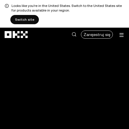
Looks like you're in the United States. Switch to the United States site
for products available in your region.
Switch site
Przejdź do głównej treści
Zarejestruj się