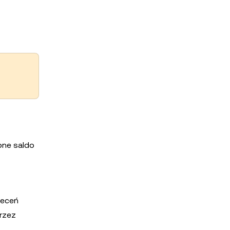
pne saldo
leceń
rzez