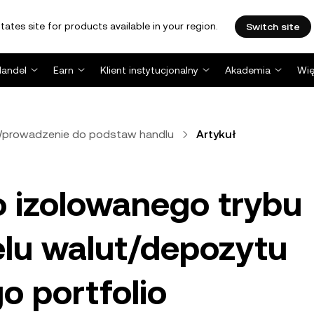
tates site for products available in your region.
Switch site
Handel
Earn
Klient instytucjonalny
Akademia
Wię
prowadzenie do podstaw handlu
Artykuł
 izolowanego trybu
elu walut/depozytu
o portfolio