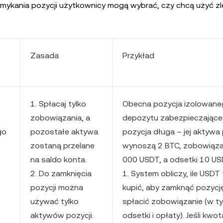
mykania pozycji użytkownicy mogą wybrać, czy chcą użyć zl
Zasada
Przykład
1. Spłacaj tylko
Obecna pozycja izolowan
zobowiązania, a
depozytu zabezpieczające
go
pozostałe aktywa
pozycja długa – jej aktywa 
zostaną przelane
wynoszą 2 BTC, zobowiąza
na saldo konta.
000 USDT, a odsetki 10 US
2. Do zamknięcia
1. System obliczy, ile USDT
pozycji można
kupić, aby zamknąć pozycję
używać tylko
spłacić zobowiązanie (w t
aktywów pozycji.
odsetki i opłaty). Jeśli kwot