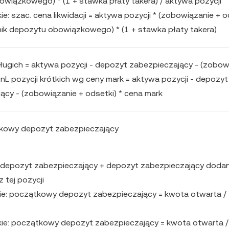
wiązkowego) * (1 + stawka płaty takera) / aktywa pozycji
ie: szac. cena likwidacji = aktywa pozycji * (zobowiązanie + o
nik depozytu obowiązkowego) * (1 + stawka płaty takera)
długich = aktywa pozycji - depozyt zabezpieczający - (zobow
PnL pozycji krótkich wg ceny mark = aktywa pozycji - depozyt
ący - (zobowiązanie + odsetki) * cena mark
tkowy depozyt zabezpieczający
depozyt zabezpieczający + depozyt zabezpieczający dodan
 tej pozycji
ie: początkowy depozyt zabezpieczający = kwota otwarta /
kie: początkowy depozyt zabezpieczający = kwota otwarta /