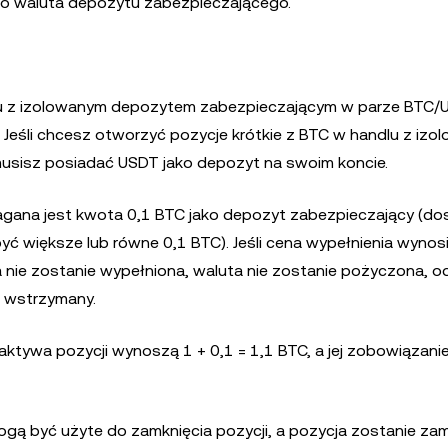
o waluta depozytu zabezpieczającego.
dlu z izolowanym depozytem zabezpieczającym w parze BTC/
Jeśli chcesz otworzyć pozycje krótkie z BTC w handlu z iz
sisz posiadać USDT jako depozyt na swoim koncie.
gana jest kwota 0,1 BTC jako depozyt zabezpieczający (do
yć większe lub równe 0,1 BTC). Jeśli cena wypełnienia wynos
 nie zostanie wypełniona, waluta nie zostanie pożyczona, od
e wstrzymany.
aktywa pozycji wynoszą 1 + 0,1 = 1,1 BTC, a jej zobowiązani
ogą być użyte do zamknięcia pozycji, a pozycja zostanie zam