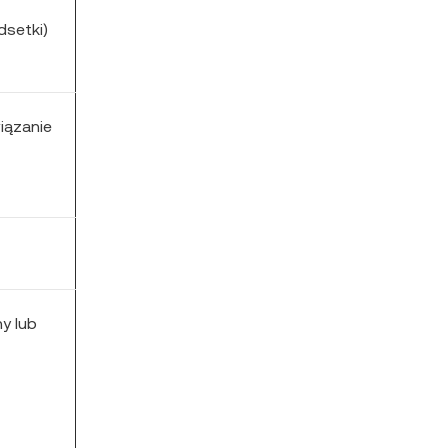
dsetki)
iązanie
y lub