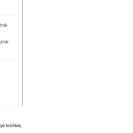
źnik
źnik
e krótkie,