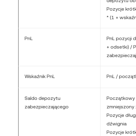
depozytu obo
Pozycje krótk
* (1 + wskaź
PnL
PnL pozycji 
+ odsetki) / 
zabezpieczaj
Wskaźnik PnL
PnL / począ
Saldo depozytu
Początkowy 
zabezpieczającego
zmniejszony z
Pozycje dług
dźwignia
Pozycje krót