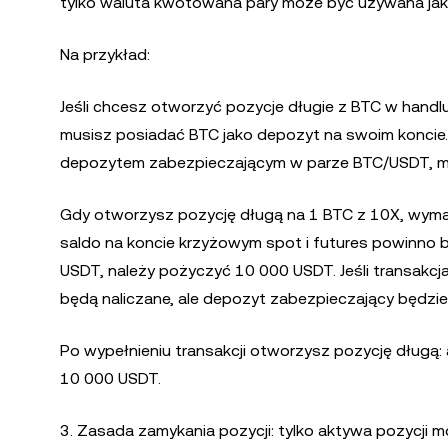
tylko waluta kwotowana pary może być używana jak
Na przykład:
Jeśli chcesz otworzyć pozycje długie z BTC w han
musisz posiadać BTC jako depozyt na swoim koncie. 
depozytem zabezpieczającym w parze BTC/USDT, mu
Gdy otworzysz pozycję długą na 1 BTC z 10X, wyma
saldo na koncie krzyżowym spot i futures powinno b
USDT, należy pożyczyć 10 000 USDT. Jeśli transakcja
będą naliczane, ale depozyt zabezpieczający będzi
Po wypełnieniu transakcji otworzysz pozycję długą: 
10 000 USDT.
3. Zasada zamykania pozycji: tylko aktywa pozycji m