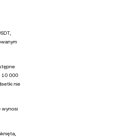
USDT,
olowanym
stępne
i 10 000
setki nie
e wynosi
knięta,