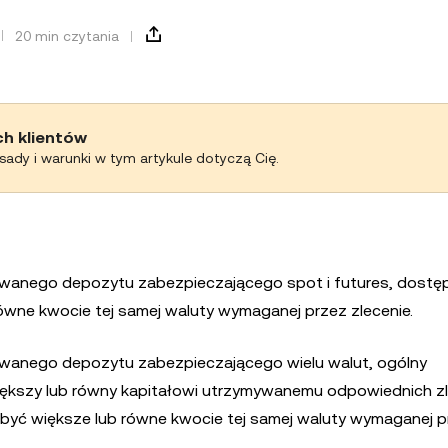
20 min czytania
ch klientów
asady i warunki w tym artykule dotyczą Cię.
olowanego depozytu zabezpieczającego spot i futures, dostę
równe kwocie tej samej waluty wymaganej przez zlecenie.
olowanego depozytu zabezpieczającego wielu walut, ogólny
większy lub równy kapitałowi utrzymywanemu odpowiednich z
 być większe lub równe kwocie tej samej waluty wymaganej p