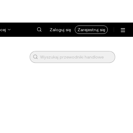
cej
Zaloguj się
Zarejestruj się