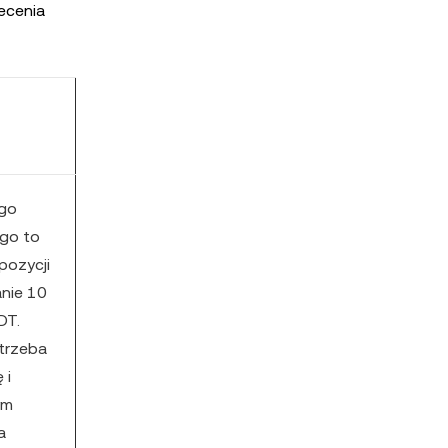
ecenia
ego
go to
pozycji
nie 10
DT.
 trzeba
 i
ym
a