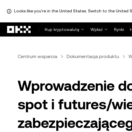
Looks like you're in the United States. Switch to the United S
Przejdź do głównej treści
Kup kryptowalutę
Wpłać
Rynki
Centrum wsparcia
Dokumentacja produktu
W
Wprowadzenie do
spot i futures/wi
zabezpieczająceg