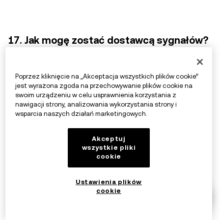
17. Jak mogę zostać dostawcą sygnałów?
Każda osoba fizyczna lub podmiot zainteresowany
Poprzez kliknięcie na „Akceptacja wszystkich plików cookie”
zostaniem dostawcą sygnałów musi wypełnić
jest wyrażona zgoda na przechowywanie plików cookie na
dedykowany
formularz zgłoszeniowy
. Aplikacja
swoim urządzeniu w celu usprawnienia korzystania z
nawigacji strony, analizowania wykorzystania strony i
zostanie poddana szczegółowej ocenie przez OKX,
wsparcia naszych działań marketingowych.
która obejmie ocenę takich czynników, jak reputacja,
historyczne wyniki i zaangażowanie w społeczność. W
Akceptuj
ramach procesu aplikacyjnego kandydat zostanie
wszystkie pliki
cookie
poproszony o podanie szczegółowych informacji.
Ustawienia plików
Szczegóły te obejmują:
cookie
Wkład, jaki zamierza wnieść jako dostawca