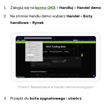
Zaloguj się na
konto OKX
>
Handluj
>
Handel demo
Na stronie Handlu demo wybierz
Handel
>
Boty
handlowe
>
Rynek
Otwórz Marketplace w handlu demonstracyjnym
Przejdź do
bota sygnałowego
i
utwórz