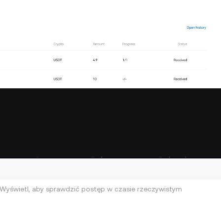
 Wyświetl, aby sprawdzić postęp w czasie rzeczywistym