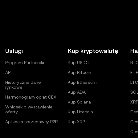
Usługi
Kup kryptowalutę
Ha
Program Partnerski
Kup USDC
BT
API
Kup Bitcoin
ET
Historyczne dane
Kup Ethereum
LTC
rynkowe
Kup ADA
SO
Harmonogram opłat CEX
Kup Solana
XR
Wniosek o wystawienie
oferty
Kup Litecoin
Cen
Aplikacja sprzedawcy P2P
Kup XRP
Cen
Cen