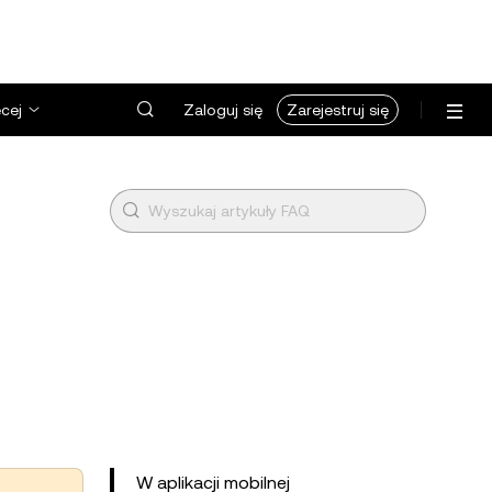
cej
Zaloguj się
Zarejestruj się
W aplikacji mobilnej