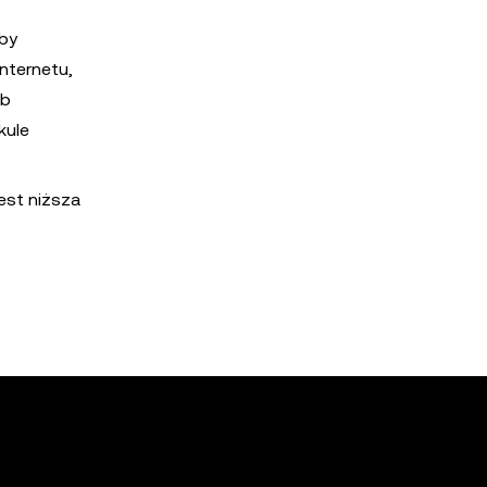
Aby
nternetu,
ub
kule
est niższa