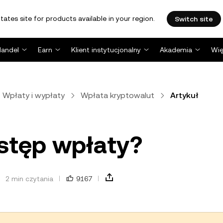
tates site for products available in your region.
Switch site
Handel
Earn
Klient instytucjonalny
Akademia
Wię
Wpłaty i wypłaty
Wpłata kryptowalut
Artykuł
stęp wpłaty?
2 min czytania
9167