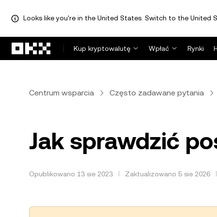
Looks like you're in the United States. Switch to the United S
Przejdź do głównej treści
Kup kryptowalutę
Wpłać
Rynki
Centrum wsparcia
Często zadawane pytania
Jak sprawdzić po
Opublikowano 13 sie 2023
Zaktualizowano 5 sie 2026