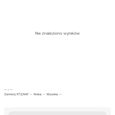
Nie znaleziono wyników
-- ~ --
Zamknij XTZ/XAF: --
Niska: --
Wysoka: --