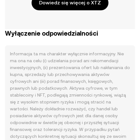
Dowiedz się więcej o XTZ
Wyłączenie odpowiedzialności
Informacja ta ma charakter wyłącznie informacyjny. Nie
ma ona na celu (i) udzielania porad ani rekomendacji
inwestycyjnych, (ii) prezentowania ofert lub nakłaniania do
kupna, sprzedaży lub przechowywania aktywów
cyfrowych ani (iii) porad finansowych, księgowych,
prawnych lub podatkowych. Aktywa cyfrowe, w tym
stablecoiny i NFT, podlegają zmienności rynkowej, wiążą
się z wysokim stopniem ryzyka i mogą stracić na
wartości. Należy dokładnie rozważyć, czy handel lub
posiadanie aktywów cyfrowych jest dla danej osoby
odpowiednie w świetle jej obecnej i przyszłej sytuacji
finansowej oraz tolerancji ryzyka. W przypadku pytań
dotyczących konkretnej sytuacji skonsultuj się ze swoim