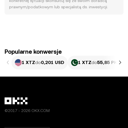
konkretnej sytuacji skonsultuj się ze swoim doradcą
prawnym/podatkowym lub specjalistą ds. inwestycji.
Popularne konwersje
1 XTZ
do
0,201 USD
1 XTZ
do
55,85 PKR
©2017 - 2026 OKX.COM