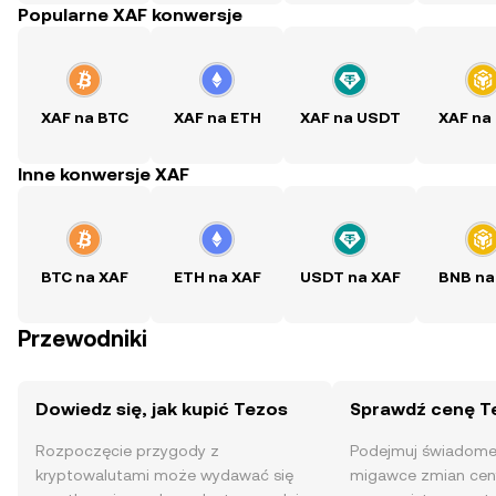
Popularne XAF konwersje
XAF na BTC
XAF na ETH
XAF na USDT
XAF na
Inne konwersje XAF
BTC na XAF
ETH na XAF
USDT na XAF
BNB na
Przewodniki
Dowiedz się, jak kupić Tezos
Sprawdź cenę T
Rozpoczęcie przygody z
Podejmuj świadome 
kryptowalutami może wydawać się
migawce zmian cen