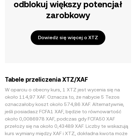
odblokuj większy potencjał
zarobkowy
Dowiedz się więcej o XTZ
Tabele przeliczenia XTZ/XAF
W oparciu o obecny kurs, 1 XTZ jest wycenia się na
około 114,97 XAF. Oznacza to, że nabycie 5 Tezos
oznaczałoby koszt około 574,86 XAF. Alternatywnie,
jeśli posiadasz FCFA1 XAF, będzie to równowartość
około 0,0086978 XAF, podczas gdy FCFA50 XAF
przełoży się na około 0,43489 XAF. Liczby te wskazują
kurs wymiany między XAF i XTZ, dokładna kwota może