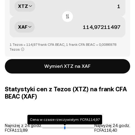
XTZ
XAF
1 Tezos = 114,97 frank CFA BEAC, 1 frank CFA BEAC = 0,0086978
Tezos
Wymień XTZ na XAF
Statystyki cen z Tezos (XTZ) na frank CFA
BEAC (XAF)
Cena w czasie rzeczywistym: FCFA114,97
Najniżej z 24 godz.
Najwyżej 24 godz.
FCFA113,89
FCFA116,40