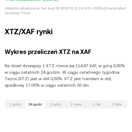
Ostatnia aktualizacja:
Sat Aug 08 2026 01:21:14 (UTC+0000) (Coordinated
Universal Time)
XTZ/XAF rynki
Wykres przeliczeń XTZ na XAF
Na dzień dzisiejszy 1 XTZ równa się 114,97 XAF, w górę 0,00%
w ciągu ostatnich 24 godzin. W ciągu ostatniego tygodnia
Tezos (XTZ) jest w dół 0,00%. XTZ jest trendem w dół,
spadkowy 17,00% w ciągu ostatnich 30 dni.
1 godz.
24 godz.
1 tydz.
1 mies.
1 rok
2 lata