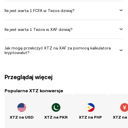
Ile jest warta 1 FCFA w Tezos dzisiaj?
Ile jest warta 1 Tezos w XAF dzisiaj?
Jak mogę przeliczyć XTZ na XAF za pomocą kalkulatora
kryptowalut?
Przeglądaj więcej
Popularne XTZ konwersje
XTZ na USD
XTZ na PKR
XTZ na PHP
XTZ na