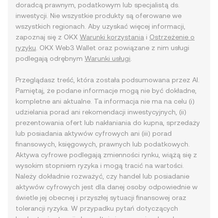
doradcą prawnym, podatkowym lub specjalistą ds.
inwestycji. Nie wszystkie produkty są oferowane we
wszystkich regionach. Aby uzyskać więcej informacji,
zapoznaj się z OKX
Warunki korzystania
i
Ostrzeżenie o
ryzyku
. OKX Web3 Wallet oraz powiązane z nim usługi
podlegają odrębnym
Warunki usługi
.
Przeglądasz treść, która została podsumowana przez AI.
Pamiętaj, że podane informacje mogą nie być dokładne,
kompletne ani aktualne. Ta informacja nie ma na celu (i)
udzielania porad ani rekomendacji inwestycyjnych, (ii)
prezentowania ofert lub nakłaniania do kupna, sprzedaży
lub posiadania aktywów cyfrowych ani (iii) porad
finansowych, księgowych, prawnych lub podatkowych.
Aktywa cyfrowe podlegają zmienności rynku, wiążą się z
wysokim stopniem ryzyka i mogą tracić na wartości.
Należy dokładnie rozważyć, czy handel lub posiadanie
aktywów cyfrowych jest dla danej osoby odpowiednie w
świetle jej obecnej i przyszłej sytuacji finansowej oraz
tolerancji ryzyka. W przypadku pytań dotyczących