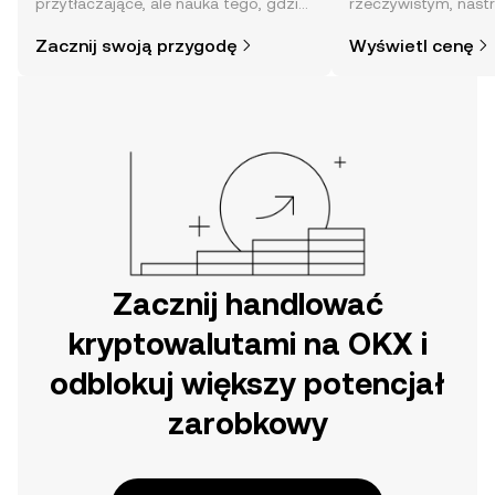
przytłaczające, ale nauka tego, gdzie
rzeczywistym, nast
i jak je kupować, jest prostsza, niż
społeczności, wiadom
Zacznij swoją przygodę
Wyświetl cenę
mogłoby się wydawać. Rozpocznij
swoją przygodę w aplikacji mobilnej
OKX lub bezpośrednio na stronie.
Zacznij handlować
kryptowalutami na OKX i
odblokuj większy potencjał
zarobkowy