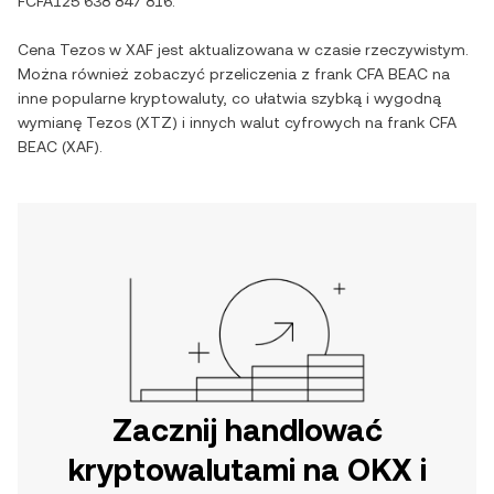
FCFA125 638 847 816
.
Cena
Tezos
w
XAF
jest aktualizowana w czasie rzeczywistym.
Można również zobaczyć przeliczenia z
frank CFA BEAC
na
inne popularne kryptowaluty, co ułatwia szybką i wygodną
wymianę
Tezos
(
XTZ
) i innych walut cyfrowych na
frank CFA
BEAC
(
XAF
).
Zacznij handlować
kryptowalutami na OKX i