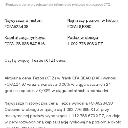
*Poniższe dane przedstawiają informacje rynkowe dotyczące
XTZ
.
Najwyższa w historii
Najniższy poziom w historii
FCFA5234,38
FCFA16,5880
Kapitalizacja rynkowa
Podaż w obiegu
FCFA125 638 847 816
1 092 776 695 XTZ
Czytaj więcej:
Tezos
(
XTZ
) cena
Aktualna cena
Tezos
(
XTZ
) w
frank CFA BEAC
(
XAF
) wynosi
FCFA114,97
wraz z
wzrost
z
0,00%
w ciągu ostatnich 24
godzin i
spadek
z
0,00%
w ciągu ostatnich siedmiu dni.
Najwyższa historyczna cena
Tezos
wynosiła
FCFA5234,38
.
Obecnie w obiegu znajduje się
1 092 776 695 XTZ
, przy
maksymalnej podaży wynoszącej
1 112 756 670 XTZ
, co daje
w pełni rozwodnioną kapitalizację rynkową na poziomie około