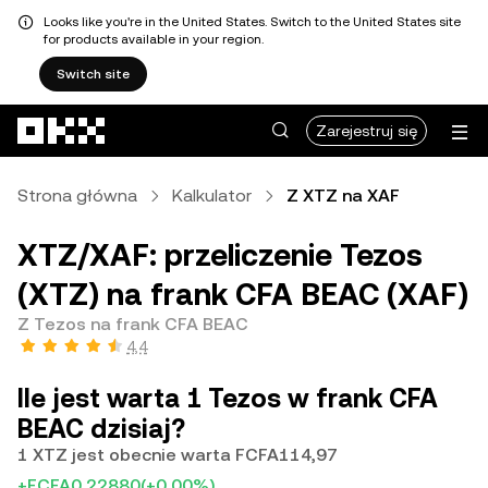
Looks like you're in the United States. Switch to the United States site
for products available in your region.
Switch site
Przejdź do głównej treści
Zarejestruj się
Strona główna
Kalkulator
Z XTZ na XAF
XTZ/XAF: przeliczenie Tezos
(XTZ) na frank CFA BEAC (XAF)
Z Tezos na frank CFA BEAC
4,4
Ile jest warta 1 Tezos w frank CFA
BEAC dzisiaj?
1 XTZ jest obecnie warta FCFA114,97
+FCFA0,22880
(+0,00%)