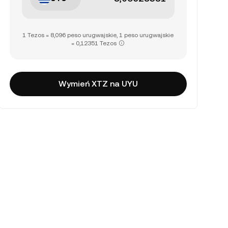
1 Tezos = 8,096 peso urugwajskie, 1 peso urugwajskie
= 0,12351 Tezos
Wymień XTZ na UYU