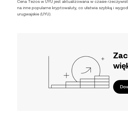
Cena
Tezos
w
UYU
jest aktualizowana w czasie rzeczywis
na inne popularne kryptowaluty, co ułatwia szybką i wyg
urugwajskie
(
UYU
).
Zac
wię
Dow