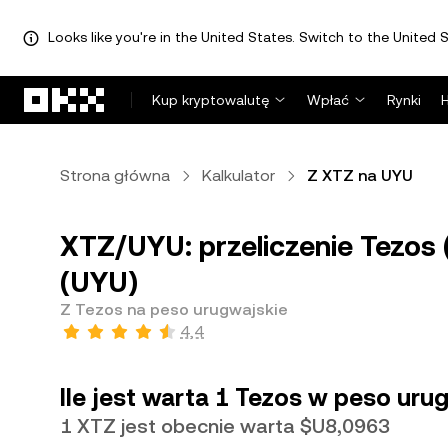
Looks like you're in the United States. Switch to the United S
Przejdź do głównej treści
Kup kryptowalutę
Wpłać
Rynki
Strona główna
Kalkulator
Z XTZ na UYU
XTZ/UYU: przeliczenie Tezos
(UYU)
Z Tezos na peso urugwajskie
4,4
Ile jest warta 1 Tezos w peso urug
1 XTZ jest obecnie warta $U8,0963