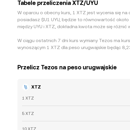
Tabele przeliczenia XTZ/UYU
W oparciu o obecny kurs, 1 XTZ jest wycenia się na
posiadasz $U1 UYU, będzie to równowartość około 
między UYU i XTZ, dokładna kwota może się różnić 
W ciągu ostatnich 7 dni kurs wymiany Tezos ma kur
wynoszącym 1 XTZ dla peso urugwajskie będąc 8,23
Przelicz Tezos na peso urugwajskie
XTZ
1 XTZ
5 XTZ
10 XTZ