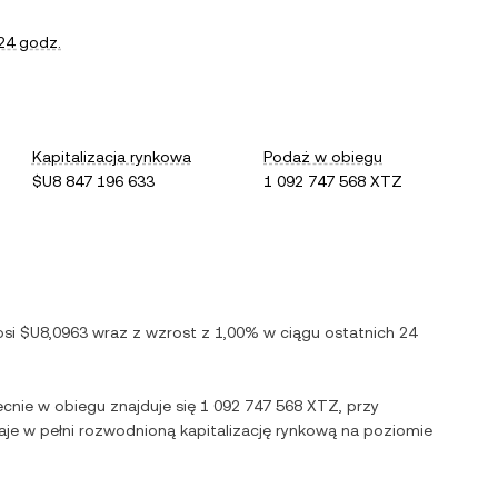
24 godz.
Kapitalizacja rynkowa
Podaż w obiegu
$U8 847 196 633
1 092 747 568 XTZ
osi
$U8,0963
wraz z
wzrost
z
1,00%
w ciągu ostatnich 24
ecnie w obiegu znajduje się
1 092 747 568 XTZ
, przy
daje w pełni rozwodnioną kapitalizację rynkową na poziomie