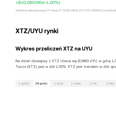
+$U0,060390
(+1,00%)
Ostatnia aktualizacja:
Fri Aug 07 2026 08:41:07 (UTC+0000) (Coordina
XTZ/UYU rynki
Wykres przeliczeń XTZ na UYU
Na dzień dzisiejszy 1 XTZ równa się 8,0963 UYU, w górę 1
Tezos (XTZ) jest w dół 1,00%. XTZ jest trendem w dół, sp
1 godz.
24 godz.
1 tydz.
1 mies.
1 rok
2 lata