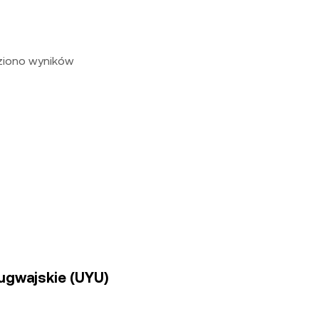
eziono wyników
rugwajskie (UYU)