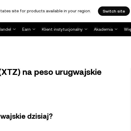
tates site for products available in your region.
Switch site
Handel
Earn
Klient instytucjonalny
Akademia
Wię
 (XTZ) na peso urugwajskie
wajskie dzisiaj?