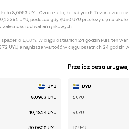
 około 8,0963 UYU. Oznacza to, że nabycie 5 Tezos oznaczało
0,12351 UYU, podczas gdy $U50 UYU przełoży się na około 
w zależności od wahań rynkowych.
s spadek o 1,00%. W ciągu ostatnich 24 godzin kurs ten wa
72 UYU, a najniższa wartość w ciągu ostatnich 24 godzin w
Przelicz peso urugwaj
UYU
UYU
8,0963 UYU
1 UYU
40,4814 UYU
5 UYU
80,9629 UYU
10 UYU