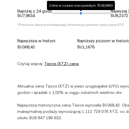
Cena w czasie rzeczywistym: $U8,0963
Najniżej z 24 godz.
Najwyżej 
$U7,9634
$U8,2372
*Poniższe dane przedstawiają informacje rynkowe dotyczące
XTZ
.
Najwyższa w historii
Najniższy poziom w historii
$U368,42
$U1,1675
Czytaj więcej:
Tezos
(
XTZ
) cena
Aktualna cena
Tezos
(
XTZ
) w
peso urugwajskie
(
UYU
) wyn
godzin i
spadek
z
1,00%
w ciągu ostatnich siedmiu dni.
Najwyższa historyczna cena
Tezos
wynosiła
$U368,42
. Ob
maksymalnej podaży wynoszącej
1 112 729 076 XTZ
, co 
około
$U8 847 196 633
.