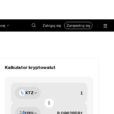
cej
Zaloguj się
Zarejestruj się
Kalkulator kryptowalut
XTZ
UYU