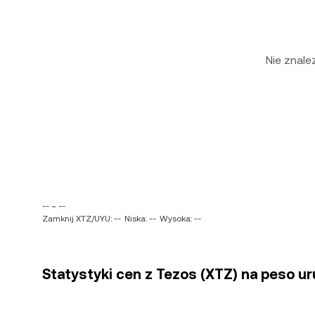
Nie znal
-- ~ --
Zamknij XTZ/UYU: --
Niska: --
Wysoka: --
Statystyki cen z Tezos (XTZ) na peso u