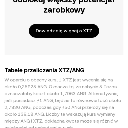
zarobkowy
Dowiedz się więcej o XTZ
Tabele przeliczenia XTZ/ANG
W oparciu o obecny kurs, 1 XTZ jest wycenia się na
około 0,35925 ANG. Oznacza to, że nabycie 5 Tezos
oznaczałoby koszt około 1,7963 ANG. Alternatywnie,
jeśli posiadasz ƒ1 ANG, będzie to równowartość około
2,7836 ANG, podczas gdy ƒ50 ANG przełoży się na
około 139,18 ANG. Liczby te wskazują kurs wymiany
między ANG i XTZ, dokładna kwota może się różnić w
zależności od wahań rynkowych.