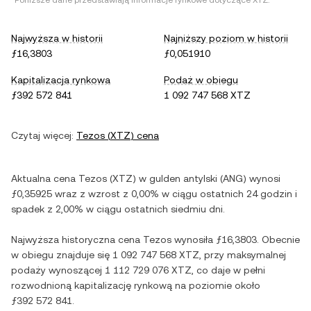
*Poniższe dane przedstawiają informacje rynkowe dotyczące
XTZ
.
Najwyższa w historii
Najniższy poziom w historii
ƒ16,3803
ƒ0,051910
Kapitalizacja rynkowa
Podaż w obiegu
ƒ392 572 841
1 092 747 568 XTZ
Czytaj więcej:
Tezos
(
XTZ
) cena
Aktualna cena
Tezos
(
XTZ
) w
gulden antylski
(
ANG
) wynosi
ƒ0,35925
wraz z
wzrost
z
0,00%
w ciągu ostatnich 24 godzin i
spadek
z
2,00%
w ciągu ostatnich siedmiu dni.
Najwyższa historyczna cena
Tezos
wynosiła
ƒ16,3803
. Obecnie
w obiegu znajduje się
1 092 747 568 XTZ
, przy maksymalnej
podaży wynoszącej
1 112 729 076 XTZ
, co daje w pełni
rozwodnioną kapitalizację rynkową na poziomie około
ƒ392 572 841
.