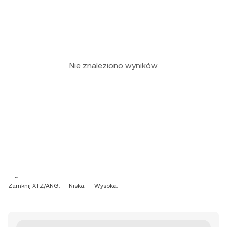
Nie znaleziono wyników
-- ~ --
Zamknij XTZ/ANG: --
Niska: --
Wysoka: --