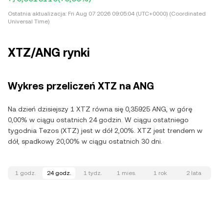
Ostatnia aktualizacja:
Fri Aug 07 2026 09:05:04 (UTC+0000) (Coordinated
Universal Time)
XTZ/ANG rynki
Wykres przeliczeń XTZ na ANG
Na dzień dzisiejszy 1 XTZ równa się 0,35925 ANG, w górę
0,00% w ciągu ostatnich 24 godzin. W ciągu ostatniego
tygodnia Tezos (XTZ) jest w dół 2,00%. XTZ jest trendem w
dół, spadkowy 20,00% w ciągu ostatnich 30 dni.
1 godz.
24 godz.
1 tydz.
1 mies.
1 rok
2 lata