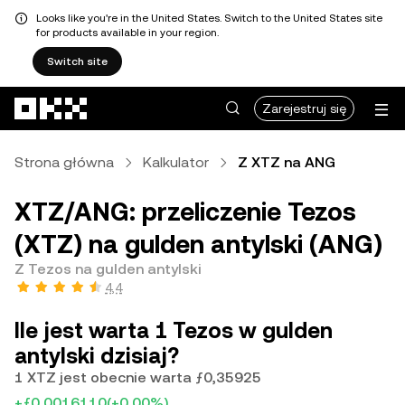
Looks like you're in the United States. Switch to the United States site
for products available in your region.
Switch site
Przejdź do głównej treści
Zarejestruj się
Strona główna
Kalkulator
Z XTZ na ANG
XTZ/ANG: przeliczenie Tezos
(XTZ) na gulden antylski (ANG)
Z Tezos na gulden antylski
4,4
Ile jest warta 1 Tezos w gulden
antylski dzisiaj?
1 XTZ jest obecnie warta ƒ0,35925
+ƒ0,0016110
(+0,00%)