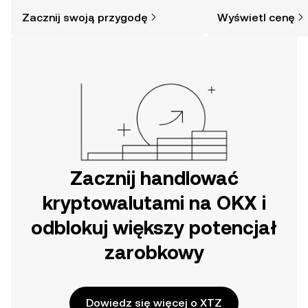
i jak je kupować, jest prostsza, niż
społeczności, wiadom
Zacznij swoją przygodę
Wyświetl cenę
mogłoby się wydawać. Rozpocznij
swoją przygodę w aplikacji mobilnej
OKX lub bezpośrednio na stronie.
Zacznij handlować
kryptowalutami na OKX i
odblokuj większy potencjał
zarobkowy
Dowiedz się więcej o XTZ