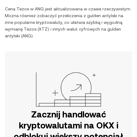
Cena
Tezos
w
ANG
jest aktualizowana w czasie rzeczywistym.
Można również zobaczyć przeliczenia z
gulden antylski
na
inne popularne kryptowaluty, co ułatwia szybką i wygodną
wymianę
Tezos
(
XTZ
) i innych walut cyfrowych na
gulden
antylski
(
ANG
).
Zacznij handlować
kryptowalutami na OKX i
odblokuj większy potencjał