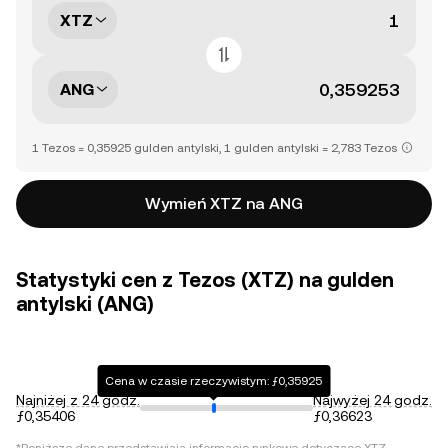
XTZ
ANG
1 Tezos = 0,35925 gulden antylski, 1 gulden antylski = 2,783 Tezos
Wymień XTZ na ANG
Statystyki cen z Tezos (XTZ) na gulden
antylski (ANG)
Cena w czasie rzeczywistym: ƒ0,35925
Najniżej z 24 godz.
Najwyżej 24 godz.
ƒ0,35406
ƒ0,36623