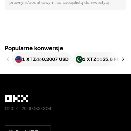
prawnym/podatkowym lub specjalistą ds. inwestycji.
Popularne konwersje
1 XTZ
do
0,2007 USD
1 XTZ
do
55,8 PKR
©2017 - 2026 OKX.COM