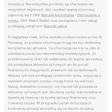
inwestycji. Nie wszystkie produkty są oferowane we
wszystkich regionach. Aby uzyskać więcej informacji,
zapoznaj się z OKX
Warunki korzystania
i
Ostrzeżenie o
ryzyku
. OKX Web3 Wallet oraz powiązane z nim usługi
podlegają odrębnym
Warunki usługi
.
Przeglądasz treść, która została podsumowana przez AI.
Pamiętaj, że podane informacje mogą nie być dokładne,
kompletne ani aktualne. Ta informacja nie ma na celu (i)
udzielania porad ani rekomendacji inwestycyjnych, (ii)
prezentowania ofert lub nakłaniania do kupna, sprzedaży
lub posiadania aktywów cyfrowych ani (iii) porad
finansowych, księgowych, prawnych lub podatkowych.
Aktywa cyfrowe podlegają zmienności rynku, wiążą się z
wysokim stopniem ryzyka i mogą tracić na wartości.
Należy dokładnie rozważyć, czy handel lub posiadanie
aktywów cyfrowych jest dla danej osoby odpowiednie w
świetle jej obecnej i przyszłej sytuacji finansowej oraz
tolerancji ryzyka. W przypadku pytań dotyczących
konkretnej sytuacji skonsultuj się ze swoim doradcą