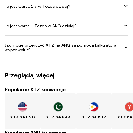
Ile jest warta 1 ƒ w Tezos dzisiaj?
Ile jest warta 1 Tezos w ANG dzisiaj?
Jak mogę przeliczyć XTZ na ANG za pomocą kalkulatora
kryptowalut?
Przeglądaj więcej
Popularne XTZ konwersje
XTZ na USD
XTZ na PKR
XTZ na PHP
XTZ na
Popularne ANG konwersje