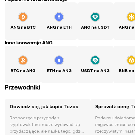
ANG na BTC
ANG na ETH
ANG na USDT
ANG na
Inne konwersje ANG
BTC na ANG
ETH na ANG
USDT na ANG
BNB na
Przewodniki
Dowiedz się, jak kupić Tezos
Sprawdź cenę T
Rozpoczęcie przygody z
Podejmuj świadome 
kryptowalutami może wydawać się
migawce zmian cen
przytłaczające, ale nauka tego, gdzie
rzeczywistym, nast