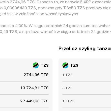
 około 2744,96 TZS. Oznacza to, że nabycie 5 XRP oznaczało
o 0,00036430 TZS, podczas gdy T.Sh50 TZS przełoży się n
ę różnić w zależności od wahań rynkowych.
spadek o 4,00%. W ciągu ostatnich 24 godzin kurs ten waha
0,49 TZS, a najniższa wartość w ciągu ostatnich 24 godzin
Przelicz szyling tanz
TZS
TZS
2744,96 TZS
1 TZS
13 724,81 TZS
5 TZS
27 449,63 TZS
10 TZS