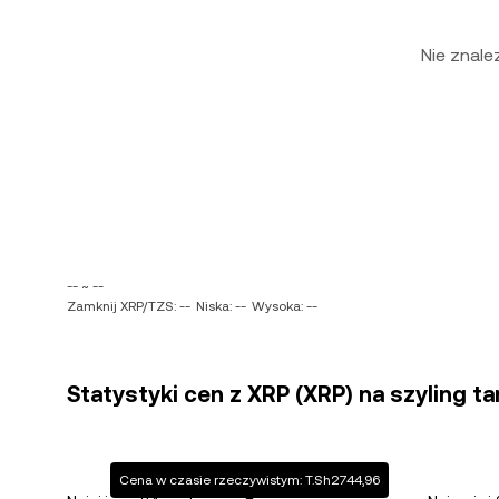
Nie znal
-- ~ --
Zamknij XRP/TZS: --
Niska: --
Wysoka: --
Statystyki cen z XRP (XRP) na szyling t
Cena w czasie rzeczywistym: T.Sh2744,96