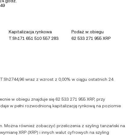
24 godz.
,49
Kapitalizacja rynkowa
Podaż w obiegu
T.Sh171 651 510 557 283
62 533 271 955 XRP
T.Sh2744,96
wraz z
wzrost
z
0,00%
w ciągu ostatnich 24
ecnie w obiegu znajduje się
62 533 271 955 XRP
, przy
o daje w pełni rozwodnioną kapitalizację rynkową na poziomie
m. Można również zobaczyć przeliczenia z
szyling tanzański
na
ą wymianę
XRP
(
XRP
) i innych walut cyfrowych na
szyling