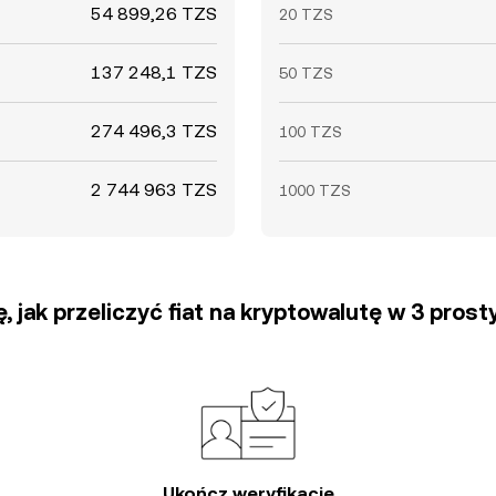
54 899,26 TZS
20 TZS
137 248,1 TZS
50 TZS
274 496,3 TZS
100 TZS
2 744 963 TZS
1000 TZS
, jak przeliczyć fiat na kryptowalutę w 3 pros
Ukończ weryfikację