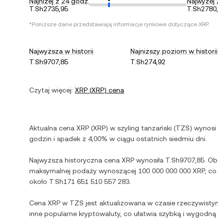
Najniżej z 24 godz.
Najwyżej 
T.Sh2735,95
T.Sh2780
*Poniższe dane przedstawiają informacje rynkowe dotyczące
XRP
.
Najwyższa w historii
Najniższy poziom w historii
T.Sh9707,85
T.Sh274,92
Czytaj więcej:
XRP
(
XRP
) cena
Aktualna cena
XRP
(
XRP
) w
szyling tanzański
(
TZS
) wynosi
godzin i
spadek
z
4,00%
w ciągu ostatnich siedmiu dni.
Najwyższa historyczna cena
XRP
wynosiła
T.Sh9707,85
. Ob
maksymalnej podaży wynoszącej
100 000 000 000 XRP
, c
około
T.Sh171 651 510 557 283
.
Cena
XRP
w
TZS
jest aktualizowana w czasie rzeczywisty
inne popularne kryptowaluty, co ułatwia szybką i wygodn